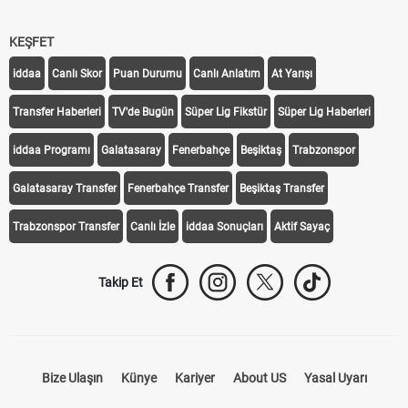
KEŞFET
iddaa
Canlı Skor
Puan Durumu
Canlı Anlatım
At Yarışı
Transfer Haberleri
TV'de Bugün
Süper Lig Fikstür
Süper Lig Haberleri
iddaa Programı
Galatasaray
Fenerbahçe
Beşiktaş
Trabzonspor
Galatasaray Transfer
Fenerbahçe Transfer
Beşiktaş Transfer
Trabzonspor Transfer
Canlı İzle
iddaa Sonuçları
Aktif Sayaç
Takip Et
Bize Ulaşın
Künye
Kariyer
About US
Yasal Uyarı