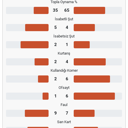
Topla Oynama %
35
65
İsabetli Şut
5
4
İsabetsiz Şut
2
1
Kurtarış
2
4
Kullandığı Korner
2
6
Ofsayt
1
6
Faul
9
7
Sarı Kart