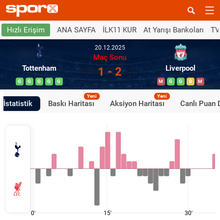
ANA SAYFA
İLK11 KUR
At Yarışı Bankoları
TV
Hızlı Erişim
20.12.2025
Maç Sonu
Tottenham
Liverpool
1 - 2
G
G
G
G
G
M
G
G
B
M
Yeni
Yeni
İstatistik
Baskı Haritası
Aksiyon Haritası
Canlı Puan
0'
15'
30'