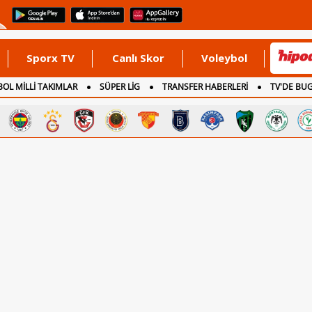
Sporx TV
Canlı Skor
Voleybol
OL MİLLİ TAKIMLAR
SÜPER LİG
TRANSFER HABERLERİ
TV'DE BU