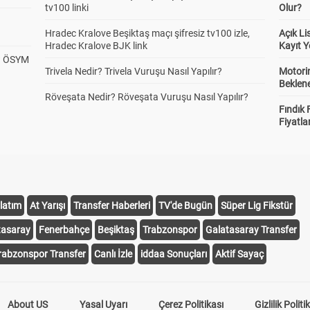
tv100 linki
Olur?
Hradec Kralove Beşiktaş maçı şifresiz tv100 izle,
Açık L
Hradec Kralove BJK link
Kayıt Y
? ÖSYM
Trivela Nedir? Trivela Vuruşu Nasıl Yapılır?
Motorin
Beklene
Röveşata Nedir? Röveşata Vuruşu Nasıl Yapılır?
Fındık 
Fiyatla
latım
At Yarışı
Transfer Haberleri
TV'de Bugün
Süper Lig Fikstür
tasaray
Fenerbahçe
Beşiktaş
Trabzonspor
Galatasaray Transfer
rabzonspor Transfer
Canlı İzle
iddaa Sonuçları
Aktif Sayaç
About US
Yasal Uyarı
Çerez Politikası
Gizlilik Politi