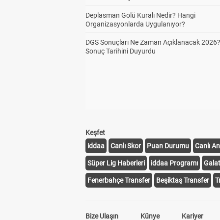
Deplasman Golü Kuralı Nedir? Hangi
Organizasyonlarda Uygulanıyor?
DGS Sonuçları Ne Zaman Açıklanacak 2026
Sonuç Tarihini Duyurdu
Keşfet
iddaa
Canlı Skor
Puan Durumu
Canlı An
Süper Lig Haberleri
iddaa Programı
Gala
Fenerbahçe Transfer
Beşiktaş Transfer
T
Bize Ulaşın
Künye
Kariyer