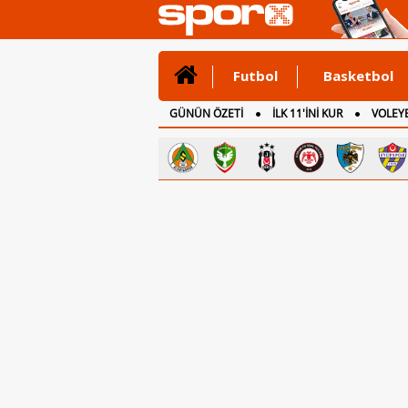
Futbol
Basketbol
GÜNÜN ÖZETİ
İLK 11'İNİ KUR
VOLEYB
CANLI ANLATIM
İNGİLTERE