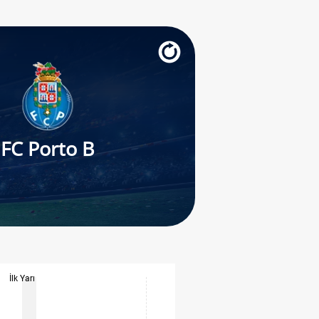
FC Porto B
İlk Yarı