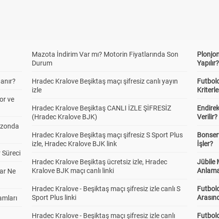
Mazota İndirim Var mı? Motorin Fiyatlarında Son
Plonjon
Durum
Yapılır
anır?
Hradec Kralove Beşiktaş maçı şifresiz canlı yayın
Futbold
izle
Kriterle
or ve
Hradec Kralove Beşiktaş CANLI İZLE ŞİFRESİZ
Endire
(Hradec Kralove BJK)
Verilir?
ezonda
Hradec Kralove Beşiktaş maçı şifresiz S Sport Plus
Bonserv
izle, Hradec Kralove BJK link
İşler?
 Süreci
Hradec Kralove Beşiktaş ücretsiz izle, Hradec
Jübile
Kralove BJK maçı canlı linki
Anlama
ar Ne
Hradec Kralove - Beşiktaş maçı şifresiz izle canlı S
Futbold
Sport Plus linki
Arasınd
amları
Hradec Kralove - Beşiktaş maçı şifresiz izle canlı
Futbol