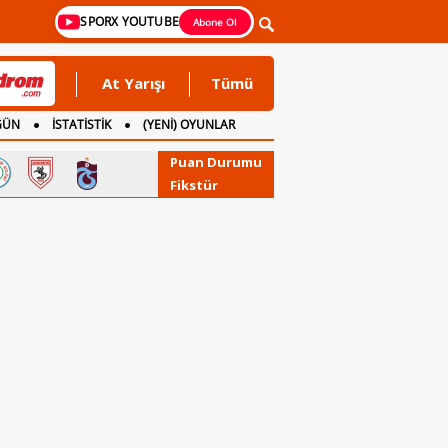
SPORX YOUTUBE
Abone Ol
At Yarışı
Tümü
GÜN
İSTATİSTİK
(YENİ) OYUNLAR
Puan Durumu
Fikstür