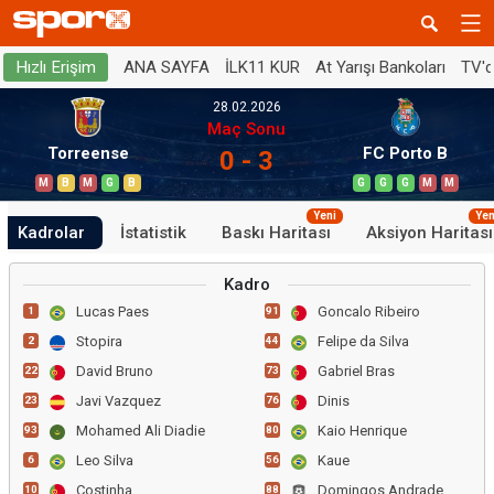
ANA SAYFA
İLK11 KUR
At Yarışı Bankoları
TV'
Hızlı Erişim
28.02.2026
Maç Sonu
Torreense
FC Porto B
0 - 3
M
B
M
G
B
G
G
G
M
M
Yeni
Yen
Kadrolar
İstatistik
Baskı Haritası
Aksiyon Haritası
Kadro
Lucas Paes
Goncalo Ribeiro
1
91
Stopira
Felipe da Silva
2
44
David Bruno
Gabriel Bras
22
73
Javi Vazquez
Dinis
23
76
Mohamed Ali Diadie
Kaio Henrique
93
80
Leo Silva
Kaue
6
56
Costinha
Domingos Andrade
10
88