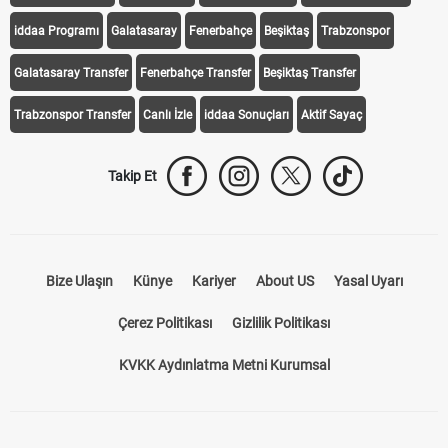
iddaa Programı
Galatasaray
Fenerbahçe
Beşiktaş
Trabzonspor
Galatasaray Transfer
Fenerbahçe Transfer
Beşiktaş Transfer
Trabzonspor Transfer
Canlı İzle
iddaa Sonuçları
Aktif Sayaç
Takip Et
Bize Ulaşın
Künye
Kariyer
About US
Yasal Uyarı
Çerez Politikası
Gizlilik Politikası
KVKK Aydınlatma Metni Kurumsal