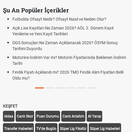
Şu An Popüler İçerikler
Futbolda Ofsayt Nedir? Ofsayt Nasıl ve Neden Olur?
Açık Lise Kayıtları Ne Zaman 2026? AÖL 2. Dönem Kayıt
Yenileme ve Yeni Kayıt Tarihleri
DGS Sonuçları Ne Zaman Açıklanacak 2026? ÖSYM Sonuç
Tarihini Duyurdu
Motorine İndirim Var mı? Motorin Fiyatlarında Beklenen İndirim
Tarihi
Fındık Fiyatı Açıklandı mı? 2026 TMO Fındık Alım Fiyatları Belli
Oldu mu?
KEŞFET
iddaa
Canlı Skor
Puan Durumu
Canlı Anlatım
At Yarışı
Transfer Haberleri
TV'de Bugün
Süper Lig Fikstür
Süper Lig Haberleri