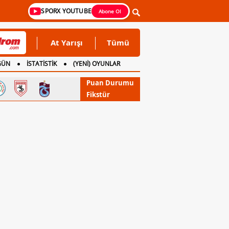
SPORX YOUTUBE
Abone Ol
At Yarışı
Tümü
GÜN
İSTATİSTİK
(YENİ) OYUNLAR
Puan Durumu
Fikstür