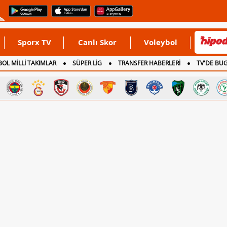
Sporx TV
Canlı Skor
Voleybol
OL MİLLİ TAKIMLAR
SÜPER LİG
TRANSFER HABERLERİ
TV'DE BU