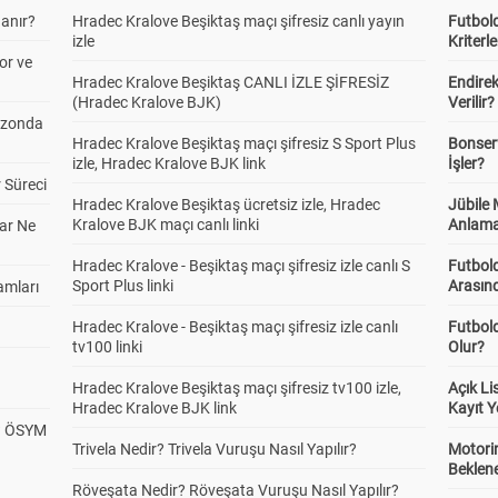
anır?
Hradec Kralove Beşiktaş maçı şifresiz canlı yayın
Futbold
izle
Kriterle
or ve
Hradec Kralove Beşiktaş CANLI İZLE ŞİFRESİZ
Endire
(Hradec Kralove BJK)
Verilir?
ezonda
Hradec Kralove Beşiktaş maçı şifresiz S Sport Plus
Bonserv
izle, Hradec Kralove BJK link
İşler?
 Süreci
Hradec Kralove Beşiktaş ücretsiz izle, Hradec
Jübile
Kralove BJK maçı canlı linki
Anlama
ar Ne
Hradec Kralove - Beşiktaş maçı şifresiz izle canlı S
Futbold
Sport Plus linki
Arasınd
amları
Hradec Kralove - Beşiktaş maçı şifresiz izle canlı
Futbol
tv100 linki
Olur?
Hradec Kralove Beşiktaş maçı şifresiz tv100 izle,
Açık L
Hradec Kralove BJK link
Kayıt Y
? ÖSYM
Trivela Nedir? Trivela Vuruşu Nasıl Yapılır?
Motorin
Beklene
Röveşata Nedir? Röveşata Vuruşu Nasıl Yapılır?