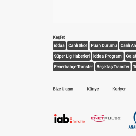
Keşfet
iddaa
Canlı Skor
Puan Durumu
Canlı An
Süper Lig Haberleri
iddaa Programı
Gala
Fenerbahçe Transfer
Beşiktaş Transfer
T
Bize Ulaşın
Künye
Kariyer