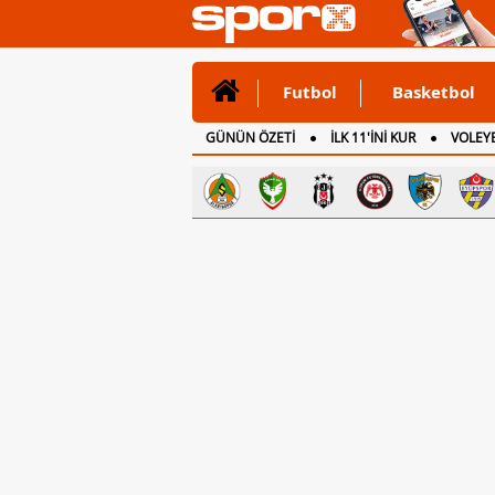
Futbol
Basketbol
GÜNÜN ÖZETİ
İLK 11'İNİ KUR
VOLEYB
CANLI ANLATIM
İNGİLTERE