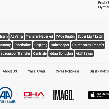
Fındık 
Fiyatla
latım
At Yarışı
Transfer Haberleri
TV'de Bugün
Süper Lig Fikstür
tasaray
Fenerbahçe
Beşiktaş
Trabzonspor
Galatasaray Transfer
rabzonspor Transfer
Canlı İzle
iddaa Sonuçları
Aktif Sayaç
About US
Yasal Uyarı
Çerez Politikası
Gizlilik Politi