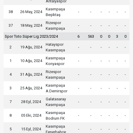
Antalyaspor
Kasımpaşa
38
26 May, 2024
-
-
-
-
-
-
Beşiktaş
Rizespor
37
18 May, 2024
-
-
-
-
-
-
Kasımpaşa
Spor Toto Süper Lig 2023/2024
6
563
0
0
3
0
Hatayspor
2
19 Ağu, 2024
-
-
-
-
-
-
Kasımpaşa
Kasımpaşa
1
10 Ağu, 2024
-
-
-
-
-
-
Konyaspor
Rizespor
4
31 Ağu, 2024
-
-
-
-
-
-
Kasımpaşa
Kasımpaşa
3
25 Ağu, 2024
-
-
-
-
-
-
A.Demirspor
Galatasaray
7
28 Eyl, 2024
-
-
-
-
-
-
Kasımpaşa
Kasımpaşa
8
05 Eki, 2024
-
-
-
-
-
-
Bodrum FK
Kasımpaşa
5
15 Eyl, 2024
-
-
-
-
-
-
Fenerbahçe