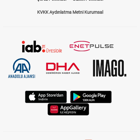
Çerez Politikası
Gizlilik Politikası
KVKK Aydınlatma Metni Kurumsal