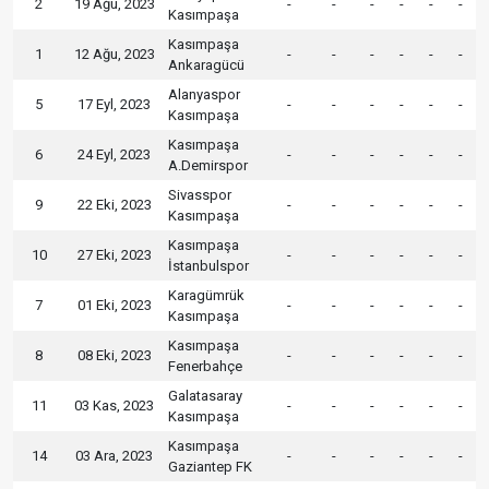
2
19 Ağu, 2023
-
-
-
-
-
-
Kasımpaşa
Kasımpaşa
1
12 Ağu, 2023
-
-
-
-
-
-
Ankaragücü
Alanyaspor
5
17 Eyl, 2023
-
-
-
-
-
-
Kasımpaşa
Kasımpaşa
6
24 Eyl, 2023
-
-
-
-
-
-
A.Demirspor
Sivasspor
9
22 Eki, 2023
-
-
-
-
-
-
Kasımpaşa
Kasımpaşa
10
27 Eki, 2023
-
-
-
-
-
-
İstanbulspor
Karagümrük
7
01 Eki, 2023
-
-
-
-
-
-
Kasımpaşa
Kasımpaşa
8
08 Eki, 2023
-
-
-
-
-
-
Fenerbahçe
Galatasaray
11
03 Kas, 2023
-
-
-
-
-
-
Kasımpaşa
Kasımpaşa
14
03 Ara, 2023
-
-
-
-
-
-
Gaziantep FK