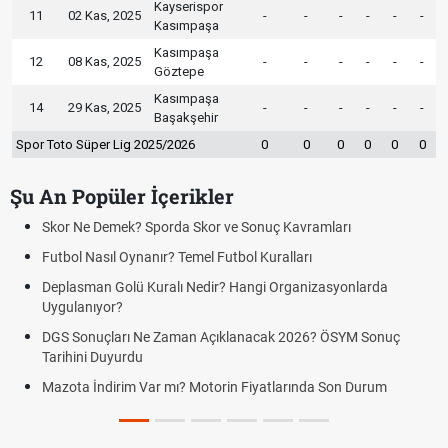
Kayserispor
11
02 Kas, 2025
-
-
-
-
-
-
Kasımpaşa
Kasımpaşa
12
08 Kas, 2025
-
-
-
-
-
-
Göztepe
Kasımpaşa
14
29 Kas, 2025
-
-
-
-
-
-
Başakşehir
Spor Toto Süper Lig 2025/2026
0
0
0
0
0
0
Şu An Popüler İçerikler
ç Kavramları
Hradec Kralove Beşiktaş maçı şifresiz canl
ralları
Hradec Kralove Beşiktaş CANLI İZLE ŞİF
BJK)
 Organizasyonlarda
Hradec Kralove Beşiktaş maçı şifresiz S S
Kralove BJK link
k 2026? ÖSYM Sonuç
Hradec Kralove Beşiktaş ücretsiz izle, H
canlı linki
tlarında Son Durum
Hradec Kralove - Beşiktaş maçı şifresiz iz
linki