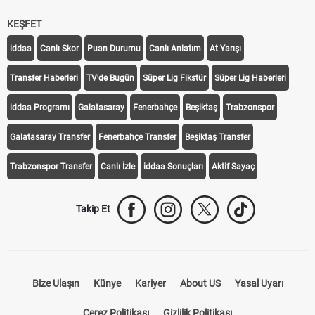
KEŞFET
iddaa
Canlı Skor
Puan Durumu
Canlı Anlatım
At Yarışı
Transfer Haberleri
TV'de Bugün
Süper Lig Fikstür
Süper Lig Haberleri
iddaa Programı
Galatasaray
Fenerbahçe
Beşiktaş
Trabzonspor
Galatasaray Transfer
Fenerbahçe Transfer
Beşiktaş Transfer
Trabzonspor Transfer
Canlı İzle
iddaa Sonuçları
Aktif Sayaç
Takip Et
Bize Ulaşın
Künye
Kariyer
About US
Yasal Uyarı