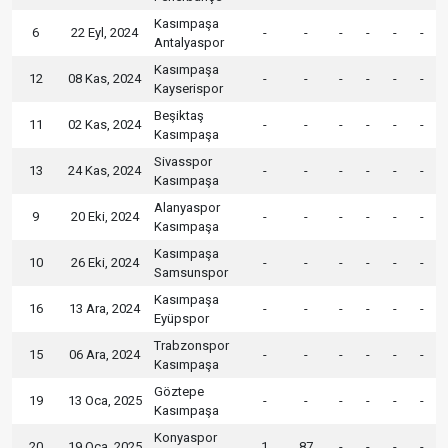
Kasımpaşa
6
22 Eyl, 2024
-
-
-
-
-
-
Antalyaspor
Kasımpaşa
12
08 Kas, 2024
-
-
-
-
-
-
Kayserispor
Beşiktaş
11
02 Kas, 2024
-
-
-
-
-
-
Kasımpaşa
Sivasspor
13
24 Kas, 2024
-
-
-
-
-
-
Kasımpaşa
Alanyaspor
9
20 Eki, 2024
-
-
-
-
-
-
Kasımpaşa
Kasımpaşa
10
26 Eki, 2024
-
-
-
-
-
-
Samsunspor
Kasımpaşa
16
13 Ara, 2024
-
-
-
-
-
-
Eyüpspor
Trabzonspor
15
06 Ara, 2024
-
-
-
-
-
-
Kasımpaşa
Göztepe
19
13 Oca, 2025
-
-
-
-
-
-
Kasımpaşa
Konyaspor
20
19 Oca, 2025
1
87
-
-
-
-