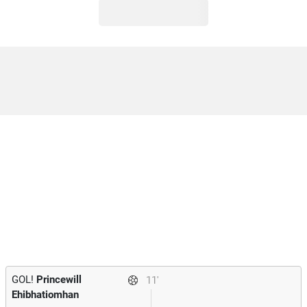
GOL!
Princewill
11'
Ehibhatiomhan