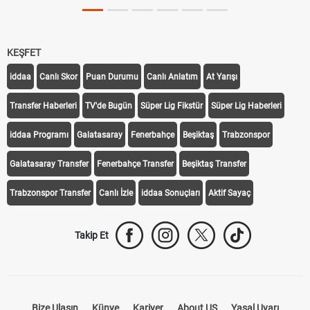
KEŞFET
iddaa
Canlı Skor
Puan Durumu
Canlı Anlatım
At Yarışı
Transfer Haberleri
TV'de Bugün
Süper Lig Fikstür
Süper Lig Haberleri
iddaa Programı
Galatasaray
Fenerbahçe
Beşiktaş
Trabzonspor
Galatasaray Transfer
Fenerbahçe Transfer
Beşiktaş Transfer
Trabzonspor Transfer
Canlı İzle
iddaa Sonuçları
Aktif Sayaç
Takip Et
Bize Ulaşın
Künye
Kariyer
About US
Yasal Uyarı