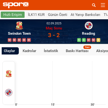
İLK11 KUR
Günün Özeti
At Yarışı Bankoları
TV
Hızlı Erişim
02.09.2025
Maç Sonu
Swindon Town
Reading
3 - 2
M
M
M
M
M
G
G
M
M
B
Yeni
Olaylar
Kadrolar
İstatistik
Baskı Haritası
Aksiyon
0'
15'
30'