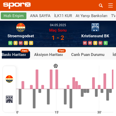
ANA SAYFA
İLK11 KUR
At Yarışı Bankoları
TV
Hızlı Erişim
04.05.2025
Maç Sonu
Stroemsgodset
Kristiansund BK
1 - 2
G
B
M
B
B
M
M
B
M
G
Yeni
Yeni
Baskı Haritası
Aksiyon Haritası
Canlı Puan Durumu
İ
0'
15'
30'