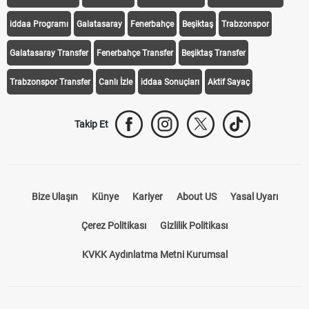
iddaa Programı
Galatasaray
Fenerbahçe
Beşiktaş
Trabzonspor
Galatasaray Transfer
Fenerbahçe Transfer
Beşiktaş Transfer
Trabzonspor Transfer
Canlı İzle
iddaa Sonuçları
Aktif Sayaç
Takip Et
Bize Ulaşın
Künye
Kariyer
About US
Yasal Uyarı
Çerez Politikası
Gizlilik Politikası
KVKK Aydınlatma Metni Kurumsal