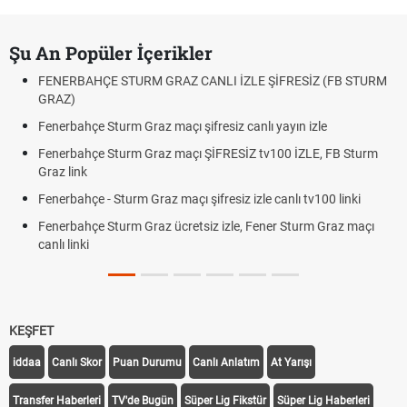
Şu An Popüler İçerikler
FENERBAHÇE STURM GRAZ CANLI İZLE ŞİFRESİZ (FB STURM
GRAZ)
Fenerbahçe Sturm Graz maçı şifresiz canlı yayın izle
Fenerbahçe Sturm Graz maçı ŞİFRESİZ tv100 İZLE, FB Sturm
Graz link
Fenerbahçe - Sturm Graz maçı şifresiz izle canlı tv100 linki
Fenerbahçe Sturm Graz ücretsiz izle, Fener Sturm Graz maçı
canlı linki
KEŞFET
iddaa
Canlı Skor
Puan Durumu
Canlı Anlatım
At Yarışı
Transfer Haberleri
TV'de Bugün
Süper Lig Fikstür
Süper Lig Haberleri