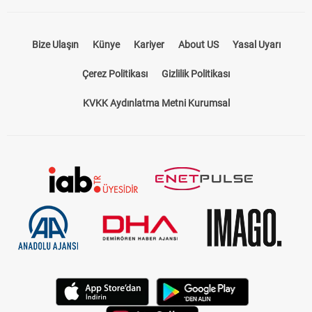
Bize Ulaşın
Künye
Kariyer
About US
Yasal Uyarı
Çerez Politikası
Gizlilik Politikası
KVKK Aydınlatma Metni Kurumsal