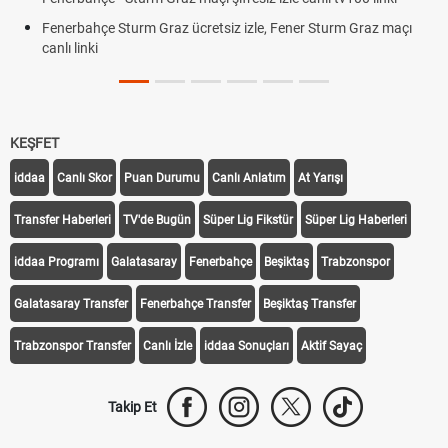
Fenerbahçe Sturm Graz ücretsiz izle, Fener Sturm Graz maçı
canlı linki
KEŞFET
iddaa
Canlı Skor
Puan Durumu
Canlı Anlatım
At Yarışı
Transfer Haberleri
TV'de Bugün
Süper Lig Fikstür
Süper Lig Haberleri
iddaa Programı
Galatasaray
Fenerbahçe
Beşiktaş
Trabzonspor
Galatasaray Transfer
Fenerbahçe Transfer
Beşiktaş Transfer
Trabzonspor Transfer
Canlı İzle
iddaa Sonuçları
Aktif Sayaç
Takip Et