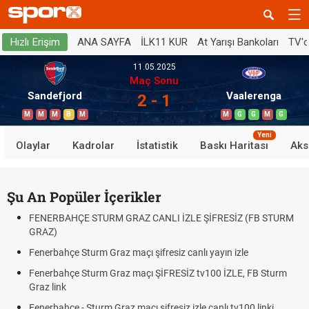
ANA SAYFA
İLK11 KUR
At Yarışı Bankoları
TV'
Hızlı Erişim
11.05.2025
Maç Sonu
Sandefjord
Vaalerenga
2 - 1
M
M
M
B
M
M
G
G
M
G
Yeni
Olaylar
Kadrolar
İstatistik
Baskı Haritası
Aks
Şu An Popüler İçerikler
FENERBAHÇE STURM GRAZ CANLI İZLE ŞİFRESİZ (FB STURM
GRAZ)
Fenerbahçe Sturm Graz maçı şifresiz canlı yayın izle
Fenerbahçe Sturm Graz maçı ŞİFRESİZ tv100 İZLE, FB Sturm
Graz link
Fenerbahçe - Sturm Graz maçı şifresiz izle canlı tv100 linki