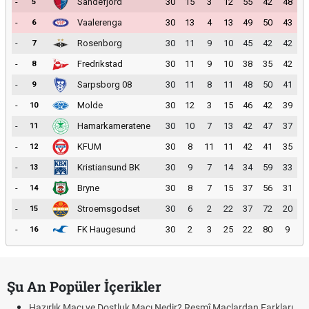
-
Sandefjord
30
15
3
12
55
42
48
5
-
Vaalerenga
30
13
4
13
49
50
43
6
-
Rosenborg
30
11
9
10
45
42
42
7
-
Fredrikstad
30
11
9
10
38
35
42
8
-
Sarpsborg 08
30
11
8
11
48
50
41
9
-
Molde
30
12
3
15
46
42
39
10
-
Hamarkameratene
30
10
7
13
42
47
37
11
-
KFUM
30
8
11
11
42
41
35
12
-
Kristiansund BK
30
9
7
14
34
59
33
13
-
Bryne
30
8
7
15
37
56
31
14
-
Stroemsgodset
30
6
2
22
37
72
20
15
-
FK Haugesund
30
2
3
25
22
80
9
16
Şu An Popüler İçerikler
Hazırlık Maçı ve Dostluk Maçı Nedir? Resmî Maçlardan Farkları