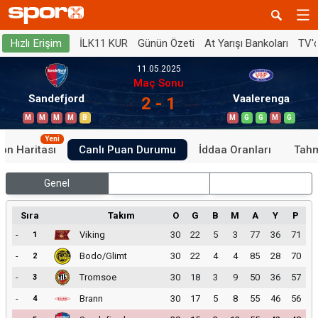
İLK11 KUR
Günün Özeti
At Yarışı Bankoları
TV'
Hızlı Erişim
11.05.2025
Maç Sonu
Sandefjord
Vaalerenga
2 - 1
M
M
M
M
B
M
G
G
M
G
Yeni
on Haritası
Canlı Puan Durumu
İddaa Oranları
Tahm
Genel
İç Saha
Dış Saha
Sıra
Takım
O
G
B
M
A
Y
P
-
Viking
30
22
5
3
77
36
71
1
-
Bodo/Glimt
30
22
4
4
85
28
70
2
-
Tromsoe
30
18
3
9
50
36
57
3
-
Brann
30
17
5
8
55
46
56
4