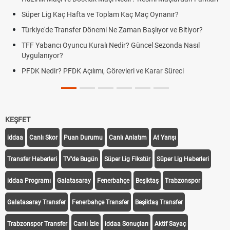
Süper Lig Kaç Hafta ve Toplam Kaç Maç Oynanır?
Türkiye'de Transfer Dönemi Ne Zaman Başlıyor ve Bitiyor?
TFF Yabancı Oyuncu Kuralı Nedir? Güncel Sezonda Nasıl
Uygulanıyor?
PFDK Nedir? PFDK Açılımı, Görevleri ve Karar Süreci
KEŞFET
iddaa
Canlı Skor
Puan Durumu
Canlı Anlatım
At Yarışı
Transfer Haberleri
TV'de Bugün
Süper Lig Fikstür
Süper Lig Haberleri
iddaa Programı
Galatasaray
Fenerbahçe
Beşiktaş
Trabzonspor
Galatasaray Transfer
Fenerbahçe Transfer
Beşiktaş Transfer
Trabzonspor Transfer
Canlı İzle
iddaa Sonuçları
Aktif Sayaç