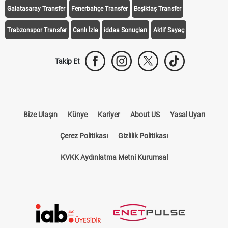
Galatasaray Transfer
Fenerbahçe Transfer
Beşiktaş Transfer
Trabzonspor Transfer
Canlı İzle
iddaa Sonuçları
Aktif Sayaç
Takip Et
Bize Ulaşın
Künye
Kariyer
About US
Yasal Uyarı
Çerez Politikası
Gizlilik Politikası
KVKK Aydınlatma Metni Kurumsal