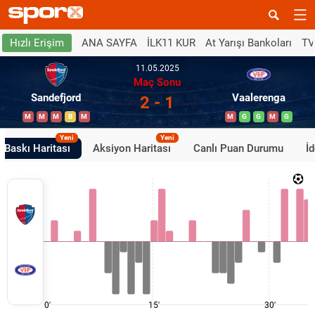
ANA SAYFA
İLK11 KUR
At Yarışı Bankoları
TV
Hızlı Erişim
11.05.2025
Maç Sonu
Sandefjord
Vaalerenga
2 - 1
M
M
M
B
M
M
G
G
M
G
Yeni
Yeni
Baskı Haritası
Aksiyon Haritası
Canlı Puan Durumu
İ
0'
15'
30'