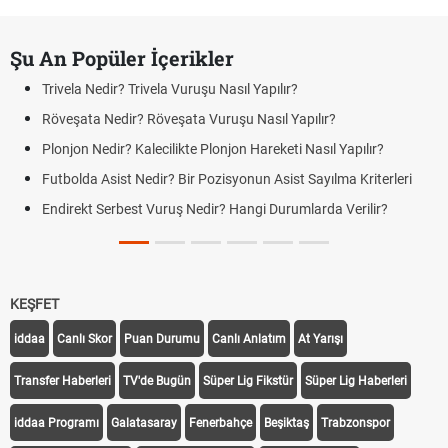
Şu An Popüler İçerikler
Trivela Nedir? Trivela Vuruşu Nasıl Yapılır?
Röveşata Nedir? Röveşata Vuruşu Nasıl Yapılır?
Plonjon Nedir? Kalecilikte Plonjon Hareketi Nasıl Yapılır?
Futbolda Asist Nedir? Bir Pozisyonun Asist Sayılma Kriterleri
Endirekt Serbest Vuruş Nedir? Hangi Durumlarda Verilir?
KEŞFET
iddaa
Canlı Skor
Puan Durumu
Canlı Anlatım
At Yarışı
Transfer Haberleri
TV'de Bugün
Süper Lig Fikstür
Süper Lig Haberleri
iddaa Programı
Galatasaray
Fenerbahçe
Beşiktaş
Trabzonspor