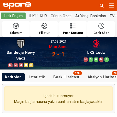
İLK11 KUR
Günün Özeti
At Yarışı Bankoları
TV'
Hızlı Erişim
Takımım
Fikstür
Puan Durumu
Canlı Skor
27.03.2021
Maç Sonu
Sandecja Nowy
LKS Lodz
2 - 1
Sacz
M
G
G
M
G
M
M
M
B
B
Yeni
Ye
Kadrolar
İstatistik
Baskı Haritası
Aksiyon Haritas
İçerik bulunmuyor
Maçın başlamasına yakın canlı anlatım başlayacaktır.