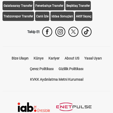
Galatasaray Transfer
Fenerbahçe Transfer
Beşiktaş Transfer
Trabzonspor Transfer
Canlı İzle
iddaa Sonuçları
Aktif Sayaç
Takip Et
Bize Ulaşın
Künye
Kariyer
About US
Yasal Uyarı
Çerez Politikası
Gizlilik Politikası
KVKK Aydınlatma Metni Kurumsal