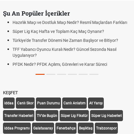
Şu An Popüler İçerikler
Hazırlık Maçı ve Dostluk Maçı Nedir? Resmî Maçlardan Farkları
Süper Lig Kaç Hafta ve Toplam Kaç Maç Oynanır?
Türkiye'de Transfer Dönemi Ne Zaman Başlıyor ve Bitiyor?
TFF Yabancı Oyuncu Kuralı Nedir? Güncel Sezonda Nasıl
Uygulanıyor?
PFDK Nedir? PFDK Açılımı, Görevleri ve Karar Süreci
KEŞFET
iddaa
Canlı Skor
Puan Durumu
Canlı Anlatım
At Yarışı
Transfer Haberleri
TV'de Bugün
Süper Lig Fikstür
Süper Lig Haberleri
iddaa Programı
Galatasaray
Fenerbahçe
Beşiktaş
Trabzonspor