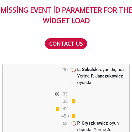
MISSING EVENT ID PARAMETER FOR THE
WIDGET LOAD
CONTACT US
L. Sekulski
oyun dışında.
30'
Yerine
P. Janczukowicz
oyunda.
33'
33'
42'
45 +
P. Gryszkiewicz
oyun
58'
1
dışında. Yerine
A.