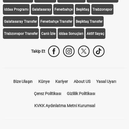
iddaa Programı
Galatasaray
Fenerbahçe
Beşiktaş
Trabzonspor
Galatasaray Transfer
Fenerbahçe Transfer
Beşiktaş Transfer
Trabzonspor Transfer
Canlı İzle
iddaa Sonuçları
Aktif Sayaç
Takip Et
Bize Ulaşın
Künye
Kariyer
About US
Yasal Uyarı
Çerez Politikası
Gizlilik Politikası
KVKK Aydınlatma Metni Kurumsal