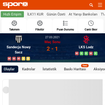
İLK11 KUR
Günün Özeti
At Yarışı Bankoları
TV
Hızlı Erişim
Takımım
Fikstür
Puan Durumu
Canlı Skor
27.03.2021
Maç Sonu
Sandecja Nowy
LKS Lodz
2 - 1
Sacz
M
G
G
M
G
M
M
M
B
B
Yeni
Olaylar
Kadrolar
İstatistik
Baskı Haritası
Aksiyon