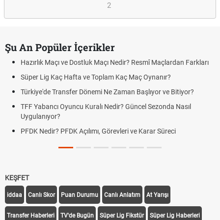
2
Şu An Popüler İçerikler
Hazırlık Maçı ve Dostluk Maçı Nedir? Resmî Maçlardan Farkları
Süper Lig Kaç Hafta ve Toplam Kaç Maç Oynanır?
Türkiye'de Transfer Dönemi Ne Zaman Başlıyor ve Bitiyor?
TFF Yabancı Oyuncu Kuralı Nedir? Güncel Sezonda Nasıl
Uygulanıyor?
PFDK Nedir? PFDK Açılımı, Görevleri ve Karar Süreci
KEŞFET
iddaa
Canlı Skor
Puan Durumu
Canlı Anlatım
At Yarışı
Transfer Haberleri
TV'de Bugün
Süper Lig Fikstür
Süper Lig Haberleri