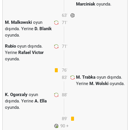
Marciniak
oyunda.
63'
M. Malkowski
oyun
71'
dışında. Yerine
D. Blanik
oyunda.
Rubio
oyun dışında.
71'
Yerine
Rafael Victor
oyunda.
76'
M. Trabka
oyun dışında.
83'
Yerine
M. Wolski
oyunda.
K. Ogorzaly
oyun
88'
dışında. Yerine
A. Ella
oyunda.
89'
90 +