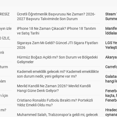
RESİZ
Ücretli Öğretmenlik Başvurusu Ne Zaman? 2026-
Steam 
2027 Başvuru Takviminde Son Durum
Summer 
yın izle
iPhone 18 Ne Zaman Çıkacak? iPhone 18 Tanıtım
Manifes
ve Satış Tarihi
İddiala
 İZLE,
Sigaraya Zam Mı Geldi? Güncel JTI Sigara Fiyatları
LGS Yer
2026
Yerleş
nlı
Hürmüz Boğazı Açıldı mı? Son Durum ve Bölgedeki
Akaryak
Gelişmeler
Sturm
Carrefo
Kademeli emeklilik gelecek mi? Kademeli emeklilikte
son durum nedir, yeni gelişme var mı?
Galatas
Alım
hangi 
Mevlid Kandili Ne Zaman 2026? Mevlid Kandili
Hangi Güne Denk Geliyor?
Fenerb
ı İçin
kaçta,
Cristiano Ronaldo Futbolu Bıraktı mı? Portekizli
Fenerba
Yıldız Emekli Oldu mu?
 mı?
Hradec
Muhammed Salah, Trabzonspor'a geldi mi, gelecek
oynana