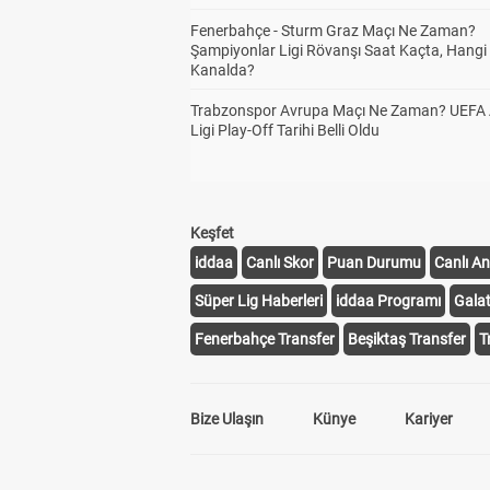
Fenerbahçe - Sturm Graz Maçı Ne Zaman?
Şampiyonlar Ligi Rövanşı Saat Kaçta, Hangi
Kanalda?
Trabzonspor Avrupa Maçı Ne Zaman? UEFA
Ligi Play-Off Tarihi Belli Oldu
Keşfet
iddaa
Canlı Skor
Puan Durumu
Canlı An
Süper Lig Haberleri
iddaa Programı
Gala
Fenerbahçe Transfer
Beşiktaş Transfer
T
Bize Ulaşın
Künye
Kariyer