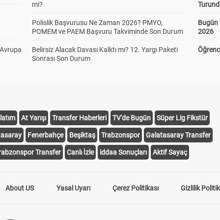
mi?
Turund
Polislik Başvurusu Ne Zaman 2026? PMYO,
Bugün 
POMEM ve PAEM Başvuru Takviminde Son Durum
2026
 Avrupa
Belirsiz Alacak Davası Kalktı mı? 12. Yargı Paketi
Öğrenci
Sonrası Son Durum
latım
At Yarışı
Transfer Haberleri
TV'de Bugün
Süper Lig Fikstür
tasaray
Fenerbahçe
Beşiktaş
Trabzonspor
Galatasaray Transfer
rabzonspor Transfer
Canlı İzle
iddaa Sonuçları
Aktif Sayaç
About US
Yasal Uyarı
Çerez Politikası
Gizlilik Politi