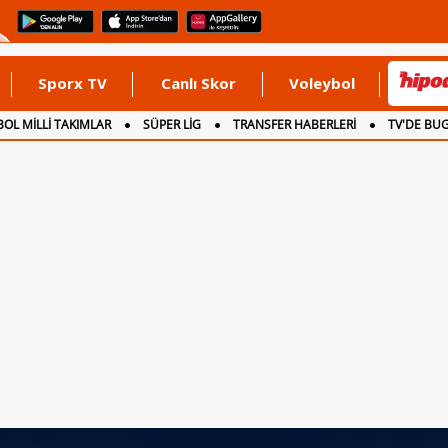
Sporx TV
Canlı Skor
Voleybol
OL MİLLİ TAKIMLAR
SÜPER LİG
TRANSFER HABERLERİ
TV'DE BU