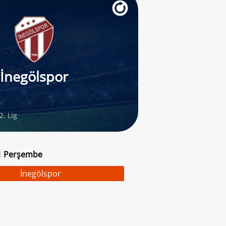
İnegölspor
2. Lig
21 Perşembe
İnegölspor