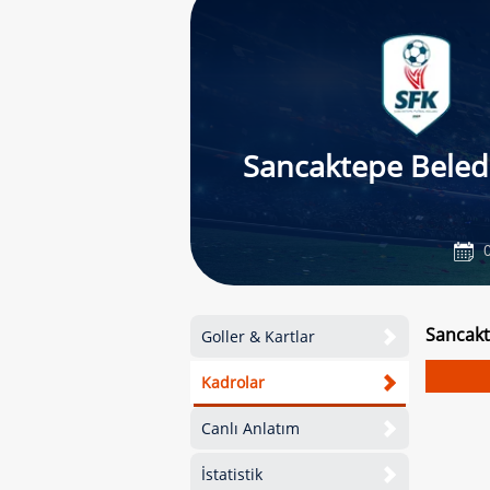
Sancaktepe Beled
0
Sancakt
Goller & Kartlar
Kadrolar
Canlı Anlatım
İstatistik