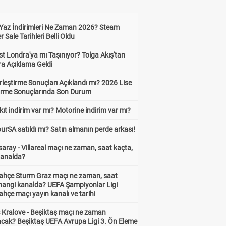
Yaz İndirimleri Ne Zaman 2026? Steam
Sale Tarihleri Belli Oldu
t Londra'ya mı Taşınıyor? Tolga Akış'tan
ra Açıklama Geldi
leştirme Sonuçları Açıklandı mı? 2026 Lise
tirme Sonuçlarında Son Durum
ıt indirim var mı? Motorine indirim var mı?
urSA satıldı mı? Satın almanın perde arkası!
aray - Villareal maçı ne zaman, saat kaçta,
kanalda?
ahçe Sturm Graz maçı ne zaman, saat
 hangi kanalda? UEFA Şampiyonlar Ligi
hçe maçı yayın kanalı ve tarihi
 Kralove - Beşiktaş maçı ne zaman
cak? Beşiktaş UEFA Avrupa Ligi 3. Ön Eleme