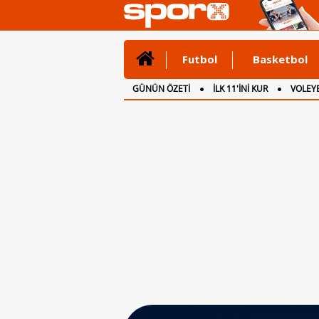
Futbol
Basketbol
GÜNÜN ÖZETİ
İLK 11'İNİ KUR
VOLEYB
CANLI ANLATIM
İNGİLTERE