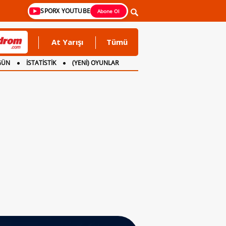
SPORX YOUTUBE
Abone Ol
At Yarışı
Tümü
GÜN
İSTATİSTİK
(YENİ) OYUNLAR