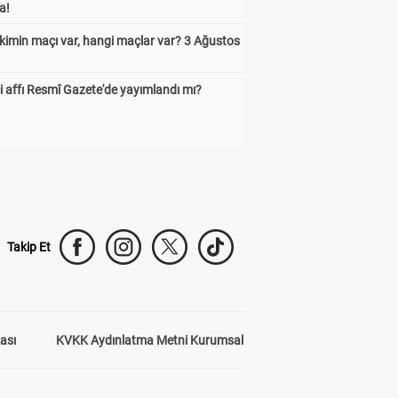
a!
kimin maçı var, hangi maçlar var? 3 Ağustos
 affı Resmî Gazete'de yayımlandı mı?
Takip Et
kası
KVKK Aydınlatma Metni Kurumsal