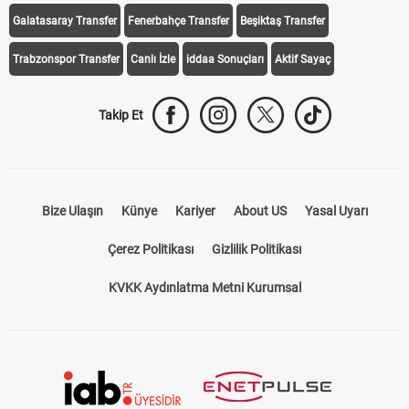
Galatasaray Transfer
Fenerbahçe Transfer
Beşiktaş Transfer
Trabzonspor Transfer
Canlı İzle
iddaa Sonuçları
Aktif Sayaç
Takip Et
Bize Ulaşın
Künye
Kariyer
About US
Yasal Uyarı
Çerez Politikası
Gizlilik Politikası
KVKK Aydınlatma Metni Kurumsal