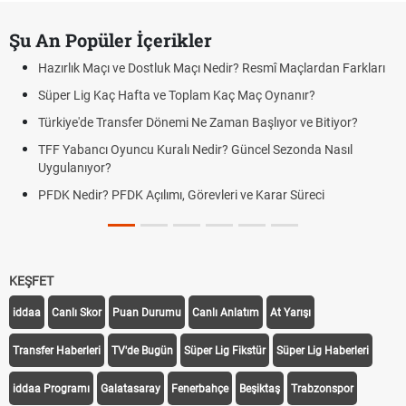
Şu An Popüler İçerikler
Hazırlık Maçı ve Dostluk Maçı Nedir? Resmî Maçlardan Farkları
Süper Lig Kaç Hafta ve Toplam Kaç Maç Oynanır?
Türkiye'de Transfer Dönemi Ne Zaman Başlıyor ve Bitiyor?
TFF Yabancı Oyuncu Kuralı Nedir? Güncel Sezonda Nasıl
Uygulanıyor?
PFDK Nedir? PFDK Açılımı, Görevleri ve Karar Süreci
KEŞFET
iddaa
Canlı Skor
Puan Durumu
Canlı Anlatım
At Yarışı
Transfer Haberleri
TV'de Bugün
Süper Lig Fikstür
Süper Lig Haberleri
iddaa Programı
Galatasaray
Fenerbahçe
Beşiktaş
Trabzonspor