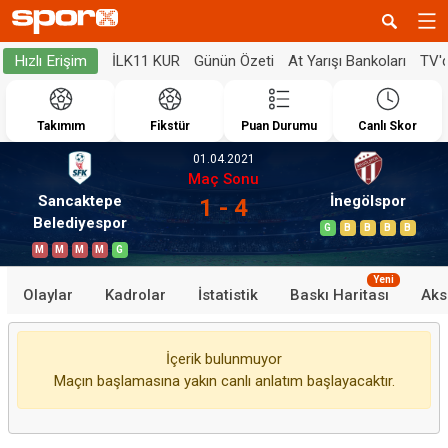
İLK11 KUR
Günün Özeti
At Yarışı Bankoları
TV'
Hızlı Erişim
Takımım
Fikstür
Puan Durumu
Canlı Skor
01.04.2021
Maç Sonu
Sancaktepe
İnegölspor
1 - 4
Belediyespor
G
B
B
B
B
M
M
M
M
G
Yeni
Olaylar
Kadrolar
İstatistik
Baskı Haritası
Aks
İçerik bulunmuyor
Maçın başlamasına yakın canlı anlatım başlayacaktır.