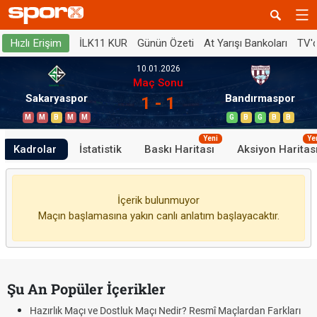
İLK11 KUR
Günün Özeti
At Yarışı Bankoları
TV'
Hızlı Erişim
10.01.2026
Maç Sonu
Sakaryaspor
Bandırmaspor
1 - 1
M
M
B
M
M
G
B
G
B
B
Yeni
Ye
Kadrolar
İstatistik
Baskı Haritası
Aksiyon Haritas
İçerik bulunmuyor
Maçın başlamasına yakın canlı anlatım başlayacaktır.
Şu An Popüler İçerikler
Hazırlık Maçı ve Dostluk Maçı Nedir? Resmî Maçlardan Farkları