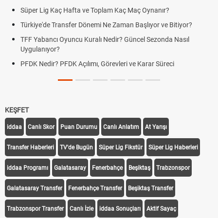
Süper Lig Kaç Hafta ve Toplam Kaç Maç Oynanır?
Türkiye'de Transfer Dönemi Ne Zaman Başlıyor ve Bitiyor?
TFF Yabancı Oyuncu Kuralı Nedir? Güncel Sezonda Nasıl
Uygulanıyor?
PFDK Nedir? PFDK Açılımı, Görevleri ve Karar Süreci
KEŞFET
iddaa
Canlı Skor
Puan Durumu
Canlı Anlatım
At Yarışı
Transfer Haberleri
TV'de Bugün
Süper Lig Fikstür
Süper Lig Haberleri
iddaa Programı
Galatasaray
Fenerbahçe
Beşiktaş
Trabzonspor
Galatasaray Transfer
Fenerbahçe Transfer
Beşiktaş Transfer
Trabzonspor Transfer
Canlı İzle
iddaa Sonuçları
Aktif Sayaç