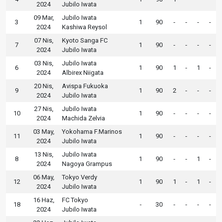
2024
Jubilo Iwata
09 Mar,
Jubilo Iwata
3
1
90
-
-
-
-
2024
Kashiwa Reysol
07 Nis,
Kyoto Sanga FC
7
1
90
-
-
-
-
2024
Jubilo Iwata
03 Nis,
Jubilo Iwata
6
1
90
1
-
1
-
2024
Albirex Niigata
20 Nis,
Avispa Fukuoka
9
1
90
2
-
-
-
2024
Jubilo Iwata
27 Nis,
Jubilo Iwata
10
1
90
-
-
-
-
2024
Machida Zelvia
03 May,
Yokohama F.Marinos
11
1
90
-
-
-
-
2024
Jubilo Iwata
13 Nis,
Jubilo Iwata
8
1
90
-
-
1
-
2024
Nagoya Grampus
06 May,
Tokyo Verdy
12
1
90
1
-
1
-
2024
Jubilo Iwata
16 Haz,
FC Tokyo
18
-
30
-
-
-
-
2024
Jubilo Iwata