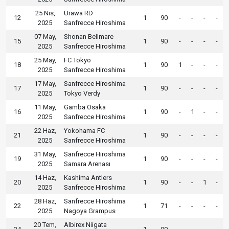
25 Nis,
Urawa RD
12
1
90
-
-
-
-
2025
Sanfrecce Hiroshima
07 May,
Shonan Bellmare
15
1
90
-
-
-
-
2025
Sanfrecce Hiroshima
25 May,
FC Tokyo
18
1
90
1
-
-
-
2025
Sanfrecce Hiroshima
17 May,
Sanfrecce Hiroshima
17
1
90
-
-
-
-
2025
Tokyo Verdy
11 May,
Gamba Osaka
16
1
90
-
1
-
-
2025
Sanfrecce Hiroshima
22 Haz,
Yokohama FC
21
1
90
-
-
-
-
2025
Sanfrecce Hiroshima
31 May,
Sanfrecce Hiroshima
19
1
90
-
-
-
-
2025
Samara Arenası
14 Haz,
Kashima Antlers
20
1
90
-
-
1
-
2025
Sanfrecce Hiroshima
28 Haz,
Sanfrecce Hiroshima
22
1
71
-
-
-
-
2025
Nagoya Grampus
20 Tem,
Albirex Niigata