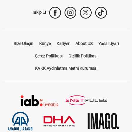
Takip Et
Bize Ulaşın
Künye
Kariyer
About US
Yasal Uyarı
Çerez Politikası
Gizlilik Politikası
KVKK Aydınlatma Metni Kurumsal