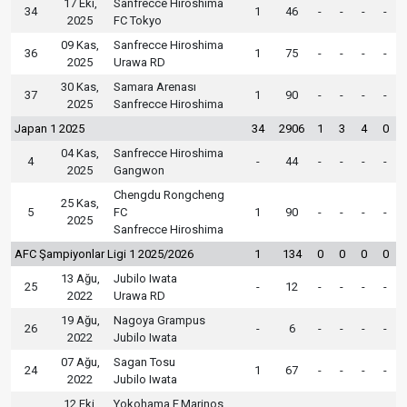
17 Eki,
Sanfrecce Hiroshima
34
1
46
-
-
-
-
2025
FC Tokyo
09 Kas,
Sanfrecce Hiroshima
36
1
75
-
-
-
-
2025
Urawa RD
30 Kas,
Samara Arenası
37
1
90
-
-
-
-
2025
Sanfrecce Hiroshima
Japan 1 2025
34
2906
1
3
4
0
04 Kas,
Sanfrecce Hiroshima
4
-
44
-
-
-
-
2025
Gangwon
Chengdu Rongcheng
25 Kas,
5
FC
1
90
-
-
-
-
2025
Sanfrecce Hiroshima
AFC Şampiyonlar Ligi 1 2025/2026
1
134
0
0
0
0
13 Ağu,
Jubilo Iwata
25
-
12
-
-
-
-
2022
Urawa RD
19 Ağu,
Nagoya Grampus
26
-
6
-
-
-
-
2022
Jubilo Iwata
07 Ağu,
Sagan Tosu
24
1
67
-
-
-
-
2022
Jubilo Iwata
12 Eki,
Yokohama F.Marinos