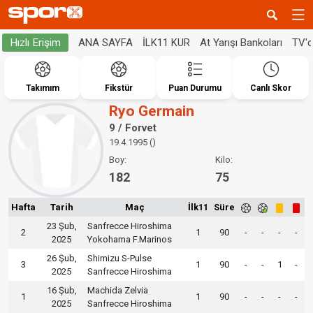
ANA SAYFA
İLK11 KUR
At Yarışı Bankoları
TV'
Hızlı Erişim
Takımım
Fikstür
Puan Durumu
Canlı Skor
Ryo Germain
9 / Forvet
19.4.1995 ()
Boy:
Kilo:
182
75
Hafta
Tarih
Maç
İlk11
Süre
23 Şub,
Sanfrecce Hiroshima
2
1
90
-
-
-
-
2025
Yokohama F.Marinos
26 Şub,
Shimizu S-Pulse
3
1
90
-
-
1
-
2025
Sanfrecce Hiroshima
16 Şub,
Machida Zelvia
1
1
90
-
-
-
-
2025
Sanfrecce Hiroshima