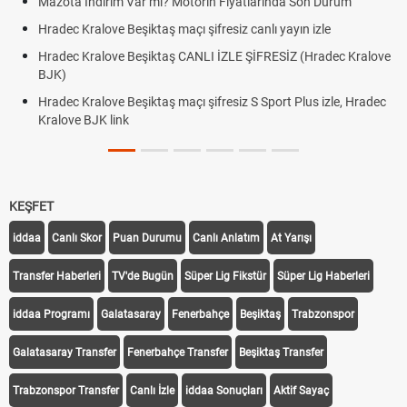
n Fiyatlarında Son Durum
Hradec Kralove - Beşiktaş maçı şifre
linki
resiz canlı yayın izle
Hradec Kralove - Beşiktaş maçı şifre
 İZLE ŞİFRESİZ (Hradec Kralove
Hradec Kralove Beşiktaş maçı şifre
BJK link
fresiz S Sport Plus izle, Hradec
Trivela Nedir? Trivela Vuruşu Nasıl 
KEŞFET
iddaa
Canlı Skor
Puan Durumu
Canlı Anlatım
At Yarışı
Transfer Haberleri
TV'de Bugün
Süper Lig Fikstür
Süper Lig Haberleri
iddaa Programı
Galatasaray
Fenerbahçe
Beşiktaş
Trabzonspor
Galatasaray Transfer
Fenerbahçe Transfer
Beşiktaş Transfer
Trabzonspor Transfer
Canlı İzle
iddaa Sonuçları
Aktif Sayaç