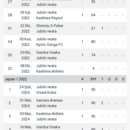
27
-
53
-
-
-
-
2022
Jubilo Iwata
03 Eyl,
Jubilo Iwata
28
1
64
-
-
-
-
2022
Kashiwa Reysol
22 Eki,
Shimizu S-Pulse
31
-
31
1
-
-
-
2022
Jubilo Iwata
05 Kas,
Jubilo Iwata
34
1
80
-
-
-
-
2022
Kyoto Sanga FC
29 Eki,
Gamba Osaka
33
1
74
-
-
-
-
2022
Jubilo Iwata
08 Eki,
Jubilo Iwata
32
-
4
-
-
-
-
2022
Kashima Antlers
Japan 1 2022
4
391
1
0
0
0
24 Şub,
Jubilo Iwata
1
1
90
-
-
-
-
2024
Vissel Kobe
01 Mar,
Samara Arenası
2
1
90
2
-
-
-
2024
Jubilo Iwata
30 Mar,
Kashima Antlers
5
1
90
-
-
-
-
2024
Jubilo Iwata
16 Mar,
Gamba Osaka
4
1
90
1
-
-
-