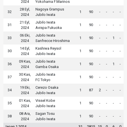
2024
Yokohama F.Marinos
28 Eyl,
Nagoya Grampus
32
1
90
-
-
-
-
2024
Jubilo Iwata
21 Eyl,
Jubilo Iwata
31
1
90
-
-
-
-
2024
Avispa Fukuoka
06 Eki,
Jubilo Iwata
33
1
90
-
-
1
-
2024
Sanfrecce Hiroshima
14 Eyl,
Kashiwa Reysol
30
1
90
-
-
-
-
2024
Jubilo Iwata
09 Kas,
Jubilo Iwata
36
1
90
-
-
1
-
2024
Gamba Osaka
30 Kas,
Jubilo Iwata
37
1
90
-
-
-
-
2024
FC Tokyo
19 Eki,
Cerezo Osaka
34
1
87
2
-
-
-
2024
Jubilo Iwata
01 Kas,
Vissel Kobe
35
1
90
-
-
-
-
2024
Jubilo Iwata
08 Ara,
Sagan Tosu
38
1
90
-
-
-
-
2024
Jubilo Iwata
Japan 1 2024
31
2815
15
0
6
0