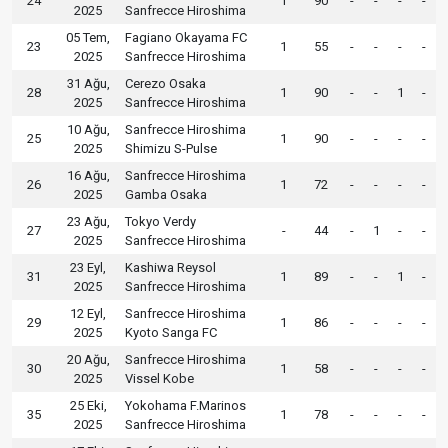
24
1
90
-
-
-
-
2025
Sanfrecce Hiroshima
05 Tem,
Fagiano Okayama FC
23
1
55
-
-
-
-
2025
Sanfrecce Hiroshima
31 Ağu,
Cerezo Osaka
28
1
90
-
-
1
-
2025
Sanfrecce Hiroshima
10 Ağu,
Sanfrecce Hiroshima
25
1
90
-
-
-
-
2025
Shimizu S-Pulse
16 Ağu,
Sanfrecce Hiroshima
26
1
72
-
-
-
-
2025
Gamba Osaka
23 Ağu,
Tokyo Verdy
27
-
44
-
1
-
-
2025
Sanfrecce Hiroshima
23 Eyl,
Kashiwa Reysol
31
1
89
-
-
1
-
2025
Sanfrecce Hiroshima
12 Eyl,
Sanfrecce Hiroshima
29
1
86
-
-
-
-
2025
Kyoto Sanga FC
20 Ağu,
Sanfrecce Hiroshima
30
1
58
-
-
-
-
2025
Vissel Kobe
25 Eki,
Yokohama F.Marinos
35
1
78
-
-
-
-
2025
Sanfrecce Hiroshima