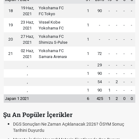
19 Haz,
Yokohama FC
18
1
90
-
-
-
-
2021
FC Tokyo
23 Haz,
Vissel Kobe
19
1
-
-
-
-
-
2021
Yokohama FC
27 Haz,
Yokohama FC
20
1
-
-
-
-
-
2021
Shimizu S-Pulse
02 Haz,
Yokohama FC
21
1
72
-
-
-
-
2021
Samara Arenası
,
-
29
-
-
-
-
,
1
90
-
-
-
-
,
-
54
-
2
-
-
,
1
90
1
-
-
-
Japan 1 2021
6
425
1
2
0
0
Şu An Popüler İçerikler
lanacak 2026? ÖSYM Sonuç
Hradec Kralove Beşiktaş ücretsiz 
canlı linki