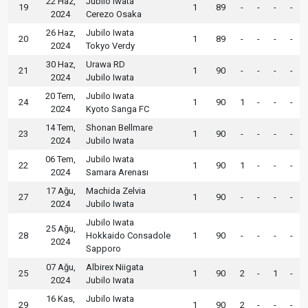
22 Haz,
Jubilo Iwata
19
1
89
-
-
-
-
2024
Cerezo Osaka
26 Haz,
Jubilo Iwata
20
1
89
-
-
-
-
2024
Tokyo Verdy
30 Haz,
Urawa RD
21
1
90
-
-
-
-
2024
Jubilo Iwata
20 Tem,
Jubilo Iwata
24
1
90
1
-
-
-
2024
Kyoto Sanga FC
14 Tem,
Shonan Bellmare
23
1
90
-
-
-
-
2024
Jubilo Iwata
06 Tem,
Jubilo Iwata
22
1
90
1
-
-
-
2024
Samara Arenası
17 Ağu,
Machida Zelvia
27
1
90
-
-
-
-
2024
Jubilo Iwata
Jubilo Iwata
25 Ağu,
28
Hokkaido Consadole
1
90
-
-
-
-
2024
Sapporo
07 Ağu,
Albirex Niigata
25
1
90
2
-
1
-
2024
Jubilo Iwata
16 Kas,
Jubilo Iwata
29
1
90
2
-
-
-