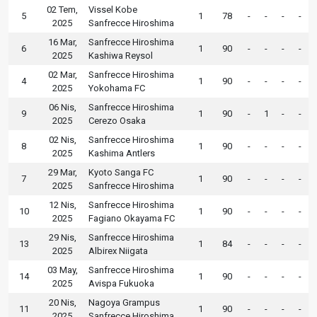
02 Tem,
Vissel Kobe
5
1
78
-
-
-
-
2025
Sanfrecce Hiroshima
16 Mar,
Sanfrecce Hiroshima
6
1
90
-
-
-
-
2025
Kashiwa Reysol
02 Mar,
Sanfrecce Hiroshima
4
1
90
-
-
-
-
2025
Yokohama FC
06 Nis,
Sanfrecce Hiroshima
9
1
90
-
1
-
-
2025
Cerezo Osaka
02 Nis,
Sanfrecce Hiroshima
8
1
90
-
-
-
-
2025
Kashima Antlers
29 Mar,
Kyoto Sanga FC
7
1
90
-
-
-
-
2025
Sanfrecce Hiroshima
12 Nis,
Sanfrecce Hiroshima
10
1
90
-
-
-
-
2025
Fagiano Okayama FC
29 Nis,
Sanfrecce Hiroshima
13
1
84
-
-
-
-
2025
Albirex Niigata
03 May,
Sanfrecce Hiroshima
14
1
90
-
-
-
-
2025
Avispa Fukuoka
20 Nis,
Nagoya Grampus
11
1
90
-
-
-
-
2025
Sanfrecce Hiroshima