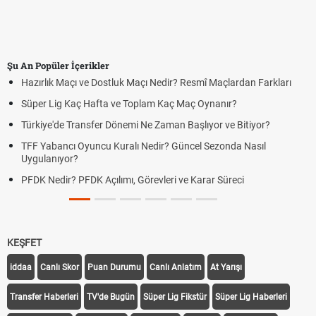
Şu An Popüler İçerikler
Hazırlık Maçı ve Dostluk Maçı Nedir? Resmî Maçlardan Farkları
Süper Lig Kaç Hafta ve Toplam Kaç Maç Oynanır?
Türkiye'de Transfer Dönemi Ne Zaman Başlıyor ve Bitiyor?
TFF Yabancı Oyuncu Kuralı Nedir? Güncel Sezonda Nasıl
Uygulanıyor?
PFDK Nedir? PFDK Açılımı, Görevleri ve Karar Süreci
KEŞFET
iddaa
Canlı Skor
Puan Durumu
Canlı Anlatım
At Yarışı
Transfer Haberleri
TV'de Bugün
Süper Lig Fikstür
Süper Lig Haberleri