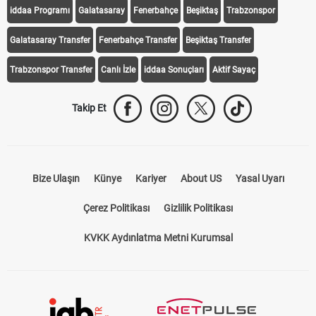
iddaa Programı
Galatasaray
Fenerbahçe
Beşiktaş
Trabzonspor
Galatasaray Transfer
Fenerbahçe Transfer
Beşiktaş Transfer
Trabzonspor Transfer
Canlı İzle
iddaa Sonuçları
Aktif Sayaç
Takip Et
Bize Ulaşın
Künye
Kariyer
About US
Yasal Uyarı
Çerez Politikası
Gizlilik Politikası
KVKK Aydınlatma Metni Kurumsal