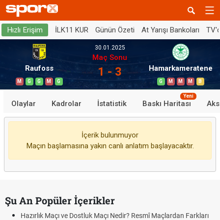
İLK11 KUR
Günün Özeti
At Yarışı Bankoları
TV'
Hızlı Erişim
30.01.2025
Maç Sonu
Raufoss
Hamarkameratene
1 - 3
M
G
G
M
G
G
M
M
M
B
Yeni
Olaylar
Kadrolar
İstatistik
Baskı Haritası
Aks
İçerik bulunmuyor
Maçın başlamasına yakın canlı anlatım başlayacaktır.
Şu An Popüler İçerikler
Hazırlık Maçı ve Dostluk Maçı Nedir? Resmî Maçlardan Farkları