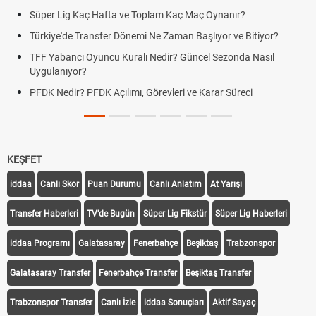
Süper Lig Kaç Hafta ve Toplam Kaç Maç Oynanır?
Türkiye'de Transfer Dönemi Ne Zaman Başlıyor ve Bitiyor?
TFF Yabancı Oyuncu Kuralı Nedir? Güncel Sezonda Nasıl
Uygulanıyor?
PFDK Nedir? PFDK Açılımı, Görevleri ve Karar Süreci
KEŞFET
iddaa
Canlı Skor
Puan Durumu
Canlı Anlatım
At Yarışı
Transfer Haberleri
TV'de Bugün
Süper Lig Fikstür
Süper Lig Haberleri
iddaa Programı
Galatasaray
Fenerbahçe
Beşiktaş
Trabzonspor
Galatasaray Transfer
Fenerbahçe Transfer
Beşiktaş Transfer
Trabzonspor Transfer
Canlı İzle
iddaa Sonuçları
Aktif Sayaç