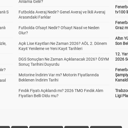
Anlama Gelir?
Fenerba
anlı S
Futbolda Averaj Nedir? Genel Averaj ve İkili Averaj
tv100 l
Arasındaki Farklar
Fenerba
anlı
Futbolda Ofsayt Nedir? Ofsayt Nasıl ve Neden
Graz ma
Olur?
Altın Y
zle,
Açık Lise Kayıtları Ne Zaman 2026? AÖL 2. Dönem
Son Bek
Kayıt Yenileme ve Yeni Kayıt Tarihleri
12. Yar
DGS Sonuçları Ne Zaman Açıklanacak 2026? ÖSYM
2026 S
Sonuç Tarihini Duyurdu
lır?
Fenerb
Motorine İndirim Var mı? Motorin Fiyatlarında
Şampiy
Beklenen İndirim Tarihi
Kanald
asıl
Fındık Fiyatı Açıklandı mı? 2026 TMO Fındık Alım
Trabzo
Fiyatları Belli Oldu mu?
Ligi Pla