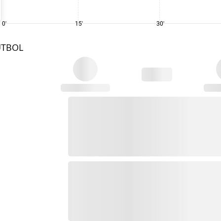
0'
15'
30'
UTBOL