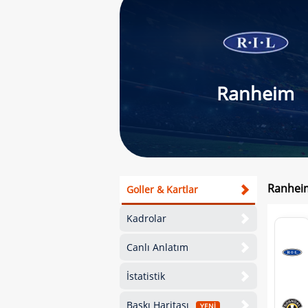
Ranheim
Ranheim
Goller & Kartlar
Kadrolar
Canlı Anlatım
İstatistik
Baskı Haritası
YENİ