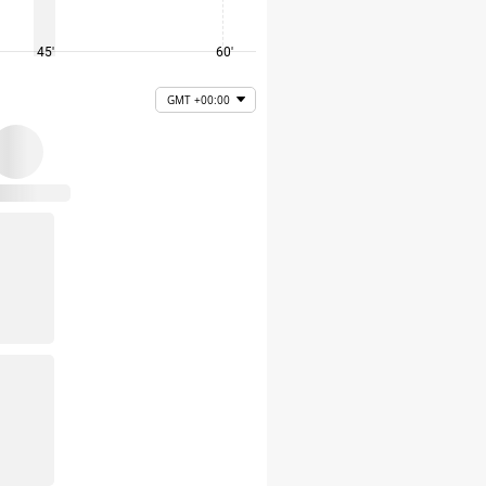
45'
60'
75'
GMT +00:00