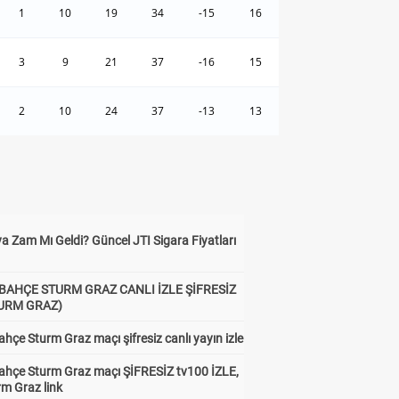
1
10
19
34
-15
16
3
9
21
37
-16
15
2
10
24
37
-13
13
a Zam Mı Geldi? Güncel JTI Sigara Fiyatları
BAHÇE STURM GRAZ CANLI İZLE ŞİFRESİZ
TURM GRAZ)
hçe Sturm Graz maçı şifresiz canlı yayın izle
ahçe Sturm Graz maçı ŞİFRESİZ tv100 İZLE,
rm Graz link