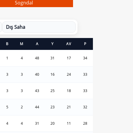
Sogndal
Dış Saha
B
M
A
Y
AV
P
1
4
48
31
17
34
3
3
40
16
24
33
3
3
43
25
18
33
5
2
44
23
21
32
4
4
31
20
11
28