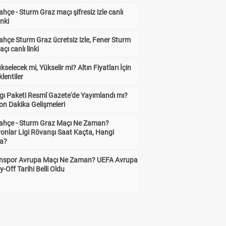
hçe - Sturm Graz maçı şifresiz izle canlı
inki
hçe Sturm Graz ücretsiz izle, Fener Sturm
çı canlı linki
ükselecek mi, Yükselir mi? Altın Fiyatları İçin
lentiler
gı Paketi Resmî Gazete'de Yayımlandı mı?
on Dakika Gelişmeleri
ahçe - Sturm Graz Maçı Ne Zaman?
onlar Ligi Rövanşı Saat Kaçta, Hangi
a?
nspor Avrupa Maçı Ne Zaman? UEFA Avrupa
y-Off Tarihi Belli Oldu