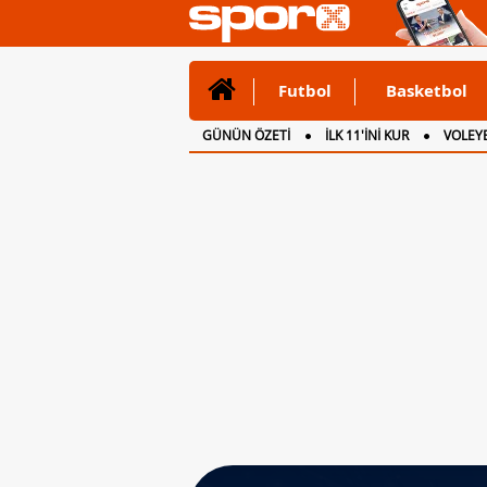
Futbol
Basketbol
GÜNÜN ÖZETİ
İLK 11'İNİ KUR
VOLEYB
CANLI ANLATIM
İNGİLTERE