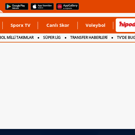
Sporx TV
Canlı Skor
Voleybol
OL MİLLİ TAKIMLAR
SÜPER LİG
TRANSFER HABERLERİ
TV'DE BU