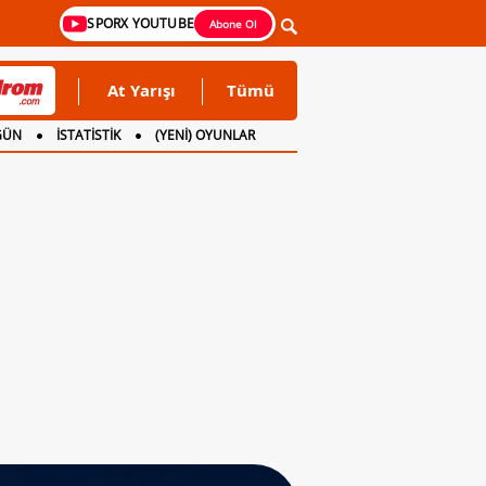
SPORX YOUTUBE
Abone Ol
At Yarışı
Tümü
GÜN
İSTATİSTİK
(YENİ) OYUNLAR