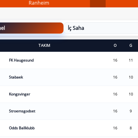
Ranheim
el
İç Saha
TAKIM
O
G
FK Haugesund
16
11
Stabaek
16
10
Kongsvinger
16
10
Stroemsgodset
16
9
Odds Ballklubb
16
8