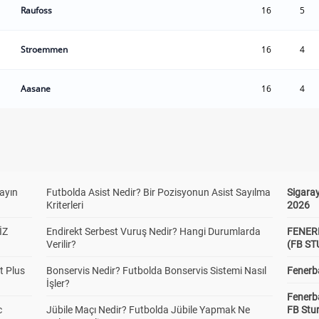
Raufoss
16
5
Stroemmen
16
4
Aasane
16
4
yayın
Futbolda Asist Nedir? Bir Pozisyonun Asist Sayılma
Sigaray
Kriterleri
2026
İZ
Endirekt Serbest Vuruş Nedir? Hangi Durumlarda
FENER
Verilir?
(FB S
t Plus
Bonservis Nedir? Futbolda Bonservis Sistemi Nasıl
Fenerba
İşler?
Fenerb
c
Jübile Maçı Nedir? Futbolda Jübile Yapmak Ne
FB Stu