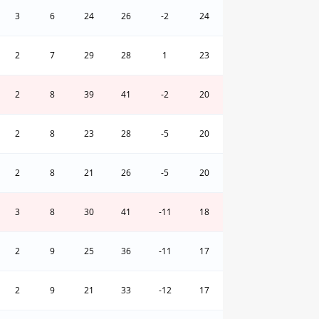
3
6
24
26
-2
24
2
7
29
28
1
23
2
8
39
41
-2
20
2
8
23
28
-5
20
2
8
21
26
-5
20
3
8
30
41
-11
18
2
9
25
36
-11
17
2
9
21
33
-12
17