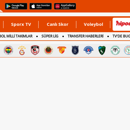
Sporx TV
Canlı Skor
Voleybol
OL MİLLİ TAKIMLAR
SÜPER LİG
TRANSFER HABERLERİ
TV'DE BU