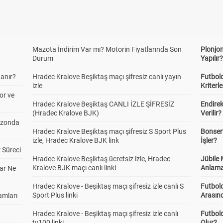
Mazota İndirim Var mı? Motorin Fiyatlarında Son
Plonjon
Durum
Yapılır
anır?
Hradec Kralove Beşiktaş maçı şifresiz canlı yayın
Futbold
izle
Kriterle
or ve
Hradec Kralove Beşiktaş CANLI İZLE ŞİFRESİZ
Endire
(Hradec Kralove BJK)
Verilir?
ezonda
Hradec Kralove Beşiktaş maçı şifresiz S Sport Plus
Bonserv
izle, Hradec Kralove BJK link
İşler?
 Süreci
Hradec Kralove Beşiktaş ücretsiz izle, Hradec
Jübile
Kralove BJK maçı canlı linki
Anlama
ar Ne
Hradec Kralove - Beşiktaş maçı şifresiz izle canlı S
Futbold
Sport Plus linki
Arasınd
amları
Hradec Kralove - Beşiktaş maçı şifresiz izle canlı
Futbol
tv100 linki
Olur?