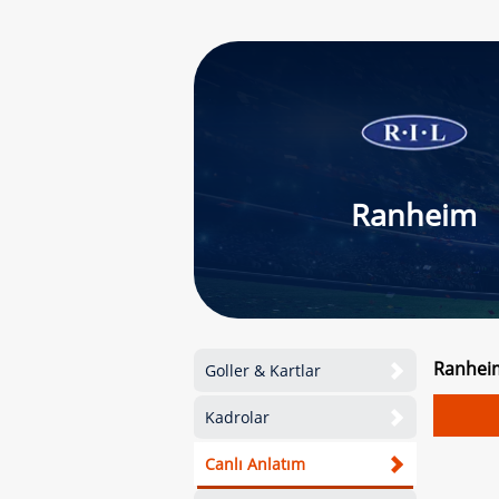
Ranheim
Ranheim
Goller & Kartlar
Kadrolar
Canlı Anlatım