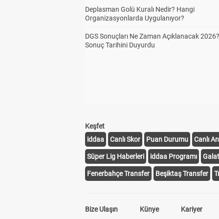
Deplasman Golü Kuralı Nedir? Hangi
Organizasyonlarda Uygulanıyor?
DGS Sonuçları Ne Zaman Açıklanacak 2026
Sonuç Tarihini Duyurdu
Keşfet
iddaa
Canlı Skor
Puan Durumu
Canlı An
Süper Lig Haberleri
iddaa Programı
Gala
Fenerbahçe Transfer
Beşiktaş Transfer
T
Bize Ulaşın
Künye
Kariyer