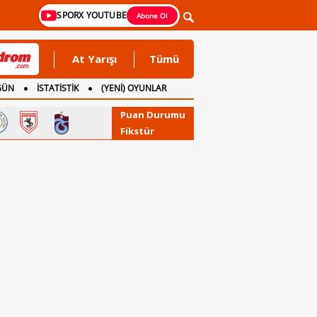
SPORX YOUTUBE
Abone Ol
At Yarışı
Tümü
GÜN
İSTATİSTİK
(YENİ) OYUNLAR
Puan Durumu
Fikstür