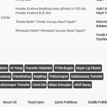
Hradec Kralove Beşiktaş maçı şifresiz tv100 izle,
Açık L
Hradec Kralove BJK link
Kayıt Y
? ÖSYM
Trivela Nedir? Trivela Vuruşu Nasıl Yapılır?
Motorin
Beklene
Röveşata Nedir? Röveşata Vuruşu Nasıl Yapılır?
Fındık 
Fiyatla
latım
At Yarışı
Transfer Haberleri
TV'de Bugün
Süper Lig Fikstür
tasaray
Fenerbahçe
Beşiktaş
Trabzonspor
Galatasaray Transfer
rabzonspor Transfer
Canlı İzle
iddaa Sonuçları
Aktif Sayaç
About US
Yasal Uyarı
Çerez Politikası
Gizlilik Politi