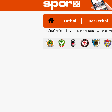
Futbol
Basketbol
GÜNÜN ÖZETİ
İLK 11'İNİ KUR
VOLEYB
CANLI ANLATIM
İNGİLTERE