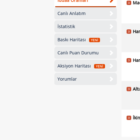
İddaa Oranları
Ma
3
Canlı Anlatım
İstatistik
Han
3
Baskı Haritası
YENİ
Canlı Puan Durumu
Han
3
Aksiyon Haritası
YENİ
Yorumlar
Alt
3
İki
3