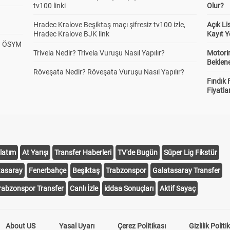
tv100 linki
Olur?
Sahibi İlk Yarı Altı/
Alt
Üst
Hradec Kralove Beşiktaş maçı şifresiz tv100 izle,
Açık L
ü 0,5
1.61
1.69
Hradec Kralove BJK link
Kayıt Y
? ÖSYM
Trivela Nedir? Trivela Vuruşu Nasıl Yapılır?
Motorin
Beklene
lasman İlk Yarı Altı/
Alt
Üst
Röveşata Nedir? Röveşata Vuruşu Nasıl Yapılır?
ü 0,5
1.74
1.56
Fındık 
Fiyatla
 Yarı Çifte Şans
1 ve 0
1 ve 2
0 ve 2
1.23
1.31
1.15
latım
At Yarışı
Transfer Haberleri
TV'de Bugün
Süper Lig Fikstür
nci Yarı Karşılıklı Gol
Var
Yok
tasaray
Fenerbahçe
Beşiktaş
Trabzonspor
Galatasaray Transfer
2.31
1.28
rabzonspor Transfer
Canlı İzle
iddaa Sonuçları
Aktif Sayaç
 Yarı Sonucu
1
0
2
2.89
2.16
2.46
About US
Yasal Uyarı
Çerez Politikası
Gizlilik Politi