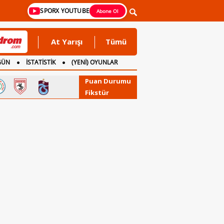
SPORX YOUTUBE
Abone Ol
At Yarışı
Tümü
GÜN
İSTATİSTİK
(YENİ) OYUNLAR
Puan Durumu
Fikstür