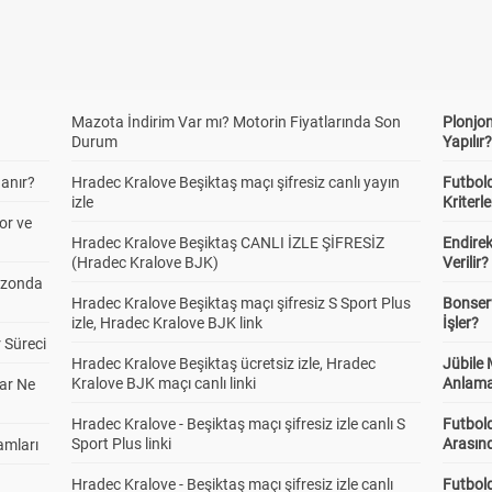
Sahibi Altı/Üstü 1,5
Alt
Üst
1.50
1.81
lasman Altı/Üstü 1,5
Mazota İndirim Var mı? Motorin Fiyatlarında Son
Plonjon
Alt
Üst
Durum
Yapılır
1.67
1.62
anır?
Hradec Kralove Beşiktaş maçı şifresiz canlı yayın
Futbold
izle
Kriterle
or ve
 Yarı Altı/Üstü 1,5
Alt
Üst
Hradec Kralove Beşiktaş CANLI İZLE ŞİFRESİZ
Endire
1.43
1.94
(Hradec Kralove BJK)
Verilir?
ezonda
Hradec Kralove Beşiktaş maçı şifresiz S Sport Plus
Bonserv
izle, Hradec Kralove BJK link
İşler?
 Yarı Tek/Çift
Tek
Çift
 Süreci
1.75
1.55
Hradec Kralove Beşiktaş ücretsiz izle, Hradec
Jübile
Kralove BJK maçı canlı linki
Anlama
ar Ne
Hradec Kralove - Beşiktaş maçı şifresiz izle canlı S
Futbold
Yarı Karşılıklı Gol
Var
Yok
Sport Plus linki
Arasınd
amları
2.96
1.14
Hradec Kralove - Beşiktaş maçı şifresiz izle canlı
Futbol