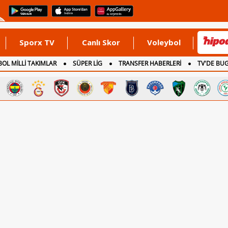
Sporx TV
Canlı Skor
Voleybol
OL MİLLİ TAKIMLAR
SÜPER LİG
TRANSFER HABERLERİ
TV'DE BU