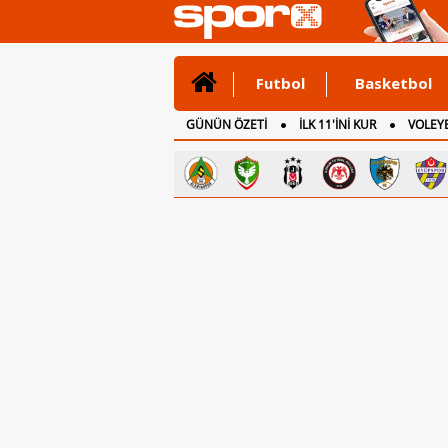
Futbol
Basketbol
GÜNÜN ÖZETİ
İLK 11'İNİ KUR
VOLEYB
CANLI ANLATIM
İNGİLTERE