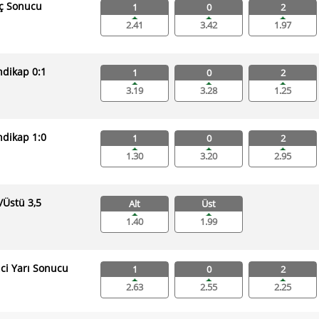
ç Sonucu
1
0
2
2.41
3.42
1.97
dikap 0:1
1
0
2
3.19
3.28
1.25
dikap 1:0
1
0
2
1.30
3.20
2.95
ı/Üstü 3,5
Alt
Üst
1.40
1.99
nci Yarı Sonucu
1
0
2
2.63
2.55
2.25