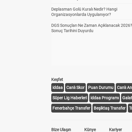
Deplasman Golü Kuralı Nedir? Hangi
Ev 
3
Organizasyonlarda Uygulanıyor?
Üst
DGS Sonuçları Ne Zaman Açıklanacak 2026
Sonuç Tarihini Duyurdu
Dep
3
Üst
İlk
3
Keşfet
iddaa
Canlı Skor
Puan Durumu
Canlı An
İki
3
Süper Lig Haberleri
iddaa Programı
Gala
Fenerbahçe Transfer
Beşiktaş Transfer
T
İlk
3
Bize Ulaşın
Künye
Kariyer