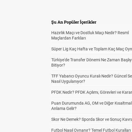
Ev 
3
Şu An Popüler İçerikler
Hazırlık Maçı ve Dostluk Maçı Nedir? Resmî
Dep
3
Maçlardan Farkları
Süper Lig Kaç Hafta ve Toplam Kaç Maç Oyn
Türkiye'de Transfer Dönemi Ne Zaman Başlıy
İlk
3
Bitiyor?
TFF Yabancı Oyuncu Kuralı Nedir? Güncel S
Nasıl Uygulanıyor?
İlk
3
PFDK Nedir? PFDK Açılımı, Görevleri ve Karar
Puan Durumunda AG, OM ve Diğer Kısaltmal
Anlama Gelir?
İlk 
3
Skor Ne Demek? Sporda Skor ve Sonuç Kavr
Futbol Nasıl Oynanır? Temel Futbol Kuralları