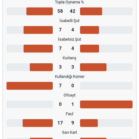
Topla Oynama %
58
42
İsabetli Şut
7
4
İsabetsiz Şut
7
4
Kurtarış
3
3
Kullandığı Korner
7
0
Ofsayt
0
1
Faul
17
9
Sarı Kart