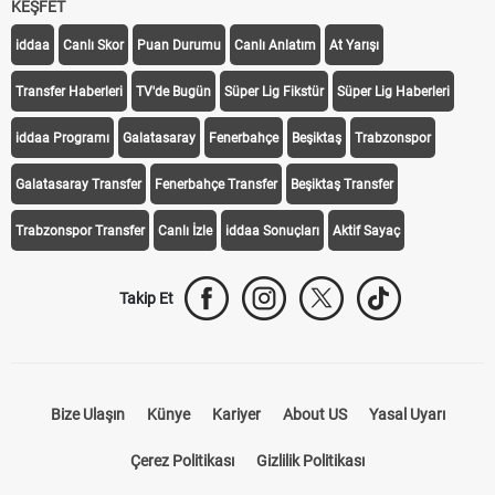
KEŞFET
iddaa
Canlı Skor
Puan Durumu
Canlı Anlatım
At Yarışı
Transfer Haberleri
TV'de Bugün
Süper Lig Fikstür
Süper Lig Haberleri
iddaa Programı
Galatasaray
Fenerbahçe
Beşiktaş
Trabzonspor
Galatasaray Transfer
Fenerbahçe Transfer
Beşiktaş Transfer
Trabzonspor Transfer
Canlı İzle
iddaa Sonuçları
Aktif Sayaç
Takip Et
Bize Ulaşın
Künye
Kariyer
About US
Yasal Uyarı
Çerez Politikası
Gizlilik Politikası