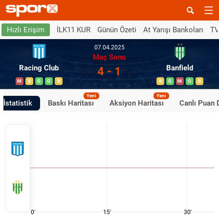
İLK11 KUR
Günün Özeti
At Yarışı Bankoları
TV
Hızlı Erişim
07.04.2025
Maç Sonu
Racing Club
Banfield
4 - 1
M
B
G
G
B
B
G
M
G
B
Yeni
Yeni
İstatistik
Baskı Haritası
Aksiyon Haritası
Canlı Puan
0'
15'
30'