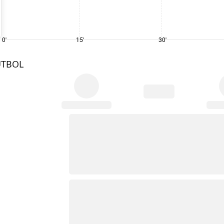
0'
15'
30'
UTBOL