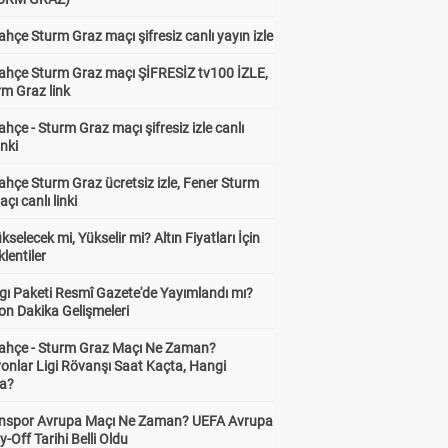
hçe Sturm Graz maçı şifresiz canlı yayın izle
ahçe Sturm Graz maçı ŞİFRESİZ tv100 İZLE,
rm Graz link
hçe - Sturm Graz maçı şifresiz izle canlı
inki
hçe Sturm Graz ücretsiz izle, Fener Sturm
çı canlı linki
ükselecek mi, Yükselir mi? Altın Fiyatları İçin
lentiler
gı Paketi Resmî Gazete'de Yayımlandı mı?
on Dakika Gelişmeleri
ahçe - Sturm Graz Maçı Ne Zaman?
onlar Ligi Rövanşı Saat Kaçta, Hangi
a?
nspor Avrupa Maçı Ne Zaman? UEFA Avrupa
y-Off Tarihi Belli Oldu