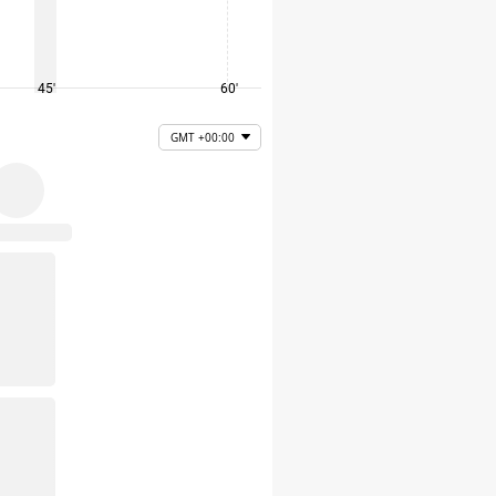
45'
60'
75'
GMT +00:00