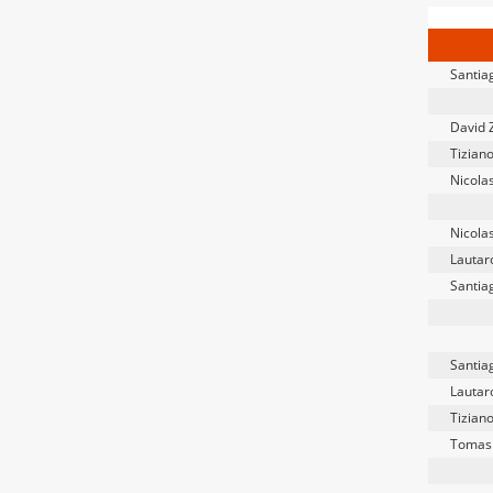
Santia
David 
Tiziano
Nicola
Nicola
Lauta
Santia
Santia
Lautaro
Tiziano
Tomas