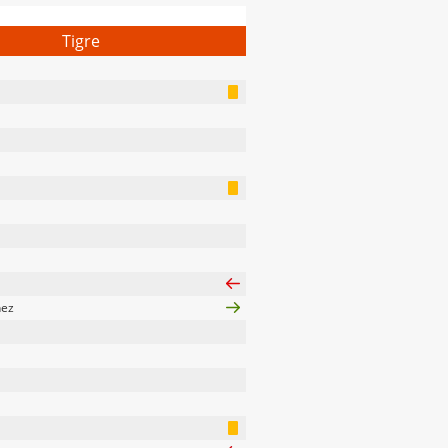
Tigre
nez