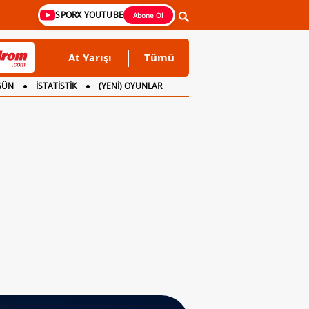
SPORX YOUTUBE
Abone Ol
At Yarışı
Tümü
GÜN
İSTATİSTİK
(YENİ) OYUNLAR