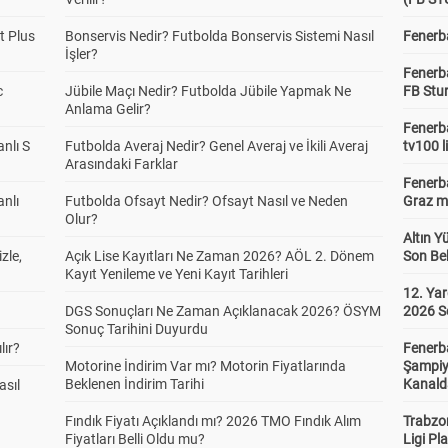
t Plus
Bonservis Nedir? Futbolda Bonservis Sistemi Nasıl
Fenerba
İşler?
Fenerb
c
Jübile Maçı Nedir? Futbolda Jübile Yapmak Ne
FB Stu
Anlama Gelir?
Fenerba
anlı S
Futbolda Averaj Nedir? Genel Averaj ve İkili Averaj
tv100 l
Arasındaki Farklar
Fenerba
anlı
Futbolda Ofsayt Nedir? Ofsayt Nasıl ve Neden
Graz ma
Olur?
Altın Y
zle,
Açık Lise Kayıtları Ne Zaman 2026? AÖL 2. Dönem
Son Bek
Kayıt Yenileme ve Yeni Kayıt Tarihleri
12. Yar
DGS Sonuçları Ne Zaman Açıklanacak 2026? ÖSYM
2026 S
Sonuç Tarihini Duyurdu
lır?
Fenerb
Motorine İndirim Var mı? Motorin Fiyatlarında
Şampiy
Beklenen İndirim Tarihi
Kanald
asıl
Fındık Fiyatı Açıklandı mı? 2026 TMO Fındık Alım
Trabzo
Fiyatları Belli Oldu mu?
Ligi Pla