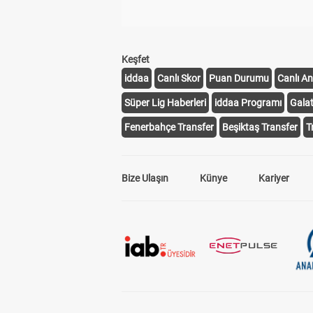
Keşfet
iddaa
Canlı Skor
Puan Durumu
Canlı An
Süper Lig Haberleri
iddaa Programı
Gala
Fenerbahçe Transfer
Beşiktaş Transfer
T
Bize Ulaşın
Künye
Kariyer