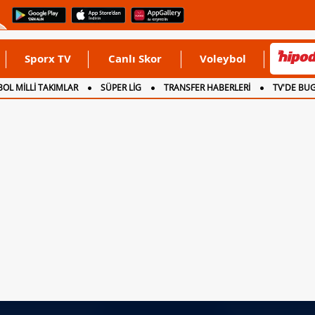
Sporx TV
Canlı Skor
Voleybol
OL MİLLİ TAKIMLAR
SÜPER LİG
TRANSFER HABERLERİ
TV'DE BU