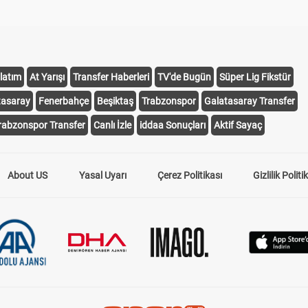
latım
At Yarışı
Transfer Haberleri
TV'de Bugün
Süper Lig Fikstür
tasaray
Fenerbahçe
Beşiktaş
Trabzonspor
Galatasaray Transfer
rabzonspor Transfer
Canlı İzle
iddaa Sonuçları
Aktif Sayaç
About US
Yasal Uyarı
Çerez Politikası
Gizlilik Politi