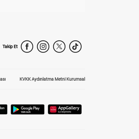
Takip Et
kası
KVKK Aydınlatma Metni Kurumsal