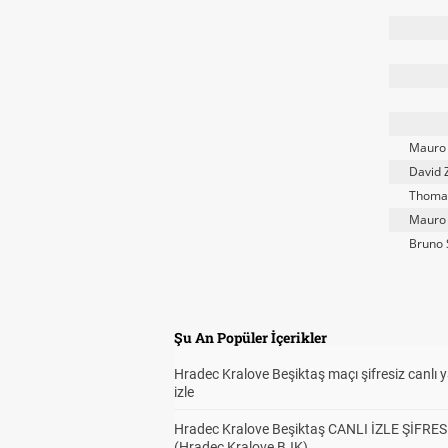
Mauro
David 
Thomas
Mauro
Bruno 
Şu An Popüler İçerikler
Hradec Kralove Beşiktaş maçı şifresiz canlı 
izle
Hradec Kralove Beşiktaş CANLI İZLE ŞİFRES
(Hradec Kralove BJK)