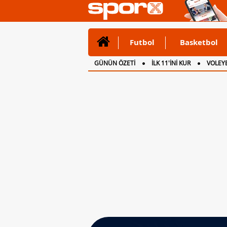
Futbol
Basketbol
GÜNÜN ÖZETİ
İLK 11'İNİ KUR
VOLEYB
CANLI ANLATIM
İNGİLTERE