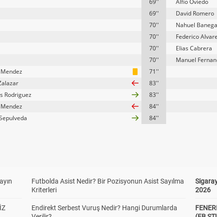
69''
Alfio Oviedo
69''
David Romero
70''
Nahuel Baneg
70''
Federico Alvar
70''
Elias Cabrera
70''
Manuel Fernan
 Mendez
71''
Zalazar
83''
 Rodriguez
83''
 Mendez
84''
Sepulveda
84''
yayın
Futbolda Asist Nedir? Bir Pozisyonun Asist Sayılma
Sigaray
Kriterleri
2026
İZ
Endirekt Serbest Vuruş Nedir? Hangi Durumlarda
FENER
Verilir?
(FB S