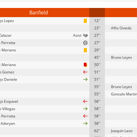
Banfield
go Lopez
12''
23''
Alfio Oviedo
Zalazar
27''
 Perrotta
27''
s Meriano
29''
45''
Bruno Leyes
s Meriano
50''
ro Gomez
51''
go Daniele
51''
55''
Bruno Leyes
55''
Gonzalo Marti
go Esquivel
58''
 Villegas
58''
 Perrotta
58''
 Adoryan
58''
62''
Joaquin Laso