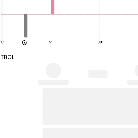
0'
15'
30'
UTBOL