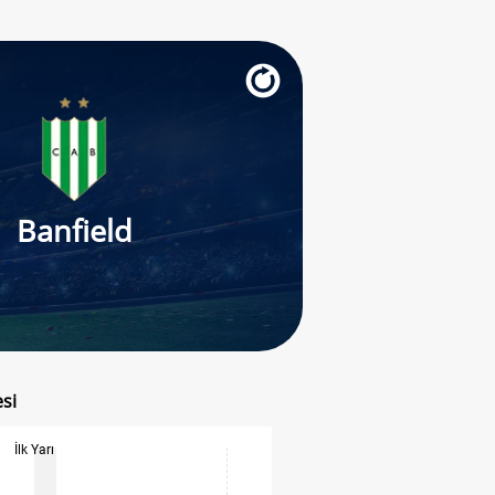
Banfield
esi
İlk Yarı