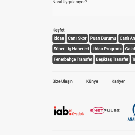
Nasıl Uygulanıyor?
Keşfet
iddaa
Canlı Skor
Puan Durumu
Canlı An
Süper Lig Haberleri
iddaa Programı
Gala
Fenerbahçe Transfer
Beşiktaş Transfer
T
Bize Ulaşın
Künye
Kariyer