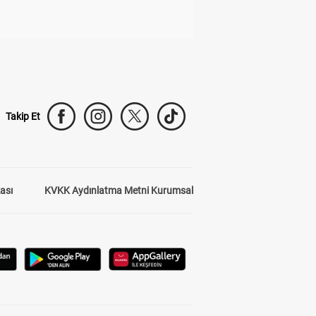
Takip Et
kası
KVKK Aydınlatma Metni Kurumsal