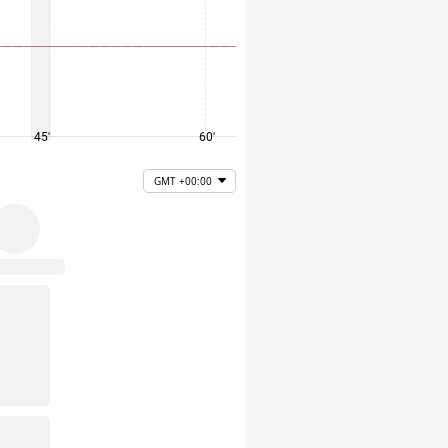
45'
60'
75'
GMT +00:00