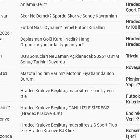
Anlama Gelir?
Hradec 
Sport P
t var
Skor Ne Demek? Sporda Skor ve Sonuç Kavramları
Hradec 
tv100 l
Futbol Nasıl Oynanır? Temel Futbol Kuralları
2026 |
ar
Hradec 
Deplasman Golü Kuralı Nedir? Hangi
Hradec
Organizasyonlarda Uygulanıyor?
in
Trivela
DGS Sonuçları Ne Zaman Açıklanacak 2026? ÖSYM
Sonuç Tarihini Duyurdu
Röveşa
Aras
Mazota İndirim Var mı? Motorin Fiyatlarında Son
Durum
Plonjon
Yapılır
Hradec Kralove Beşiktaş maçı şifresiz canlı yayın
izle
Futbold
Kriterle
anır?
Hradec Kralove Beşiktaş CANLI İZLE ŞİFRESİZ
(Hradec Kralove BJK)
Endire
or ve
Verilir?
Hradec Kralove Beşiktaş maçı şifresiz S Sport Plus
izle, Hradec Kralove BJK link
Bonserv
ezonda
İşler?