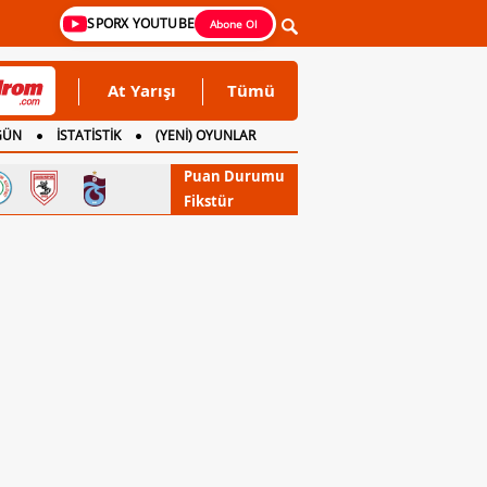
SPORX YOUTUBE
Abone Ol
At Yarışı
Tümü
GÜN
İSTATİSTİK
(YENİ) OYUNLAR
Puan Durumu
Fikstür