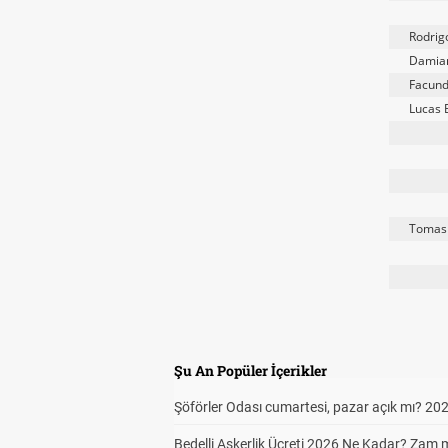
Rodrig
Damian
Facund
Lucas
Tomas
Şu An Popüler İçerikler
Şöförler Odası cumartesi, pazar açık mı? 20
Bedelli Askerlik Ücreti 2026 Ne Kadar? Zam 