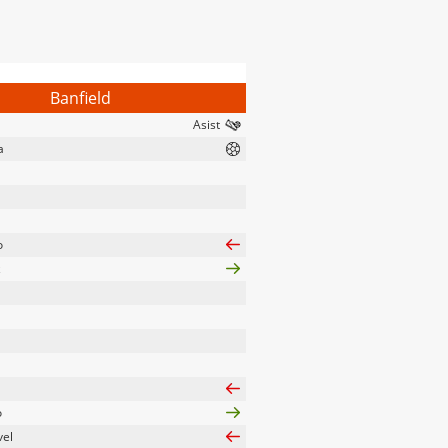
Banfield
a
o
z
o
vel