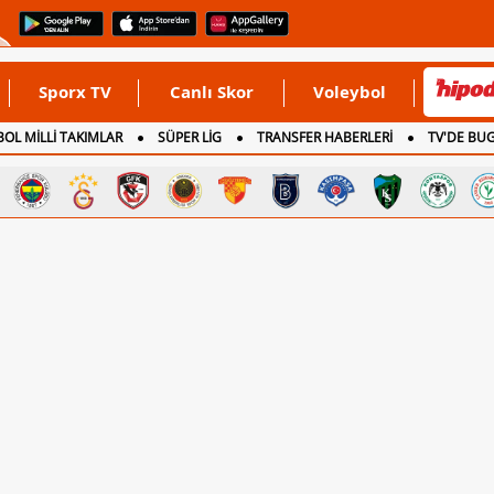
Sporx TV
Canlı Skor
Voleybol
OL MİLLİ TAKIMLAR
SÜPER LİG
TRANSFER HABERLERİ
TV'DE BU