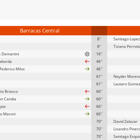
Barracas Central
8''
Santiago Lopez
8''
Tiziano Perrott
s Demartini
16''
aborda
46''
Federico Miloc
46''
61''
Neyder Moren
61''
Lautaro Gome
to Briasco
66''
an Candia
66''
apia
66''
o Maroni
66''
70''
David Zalazar
70''
Lisandro Piner
70''
Santiago Esqui