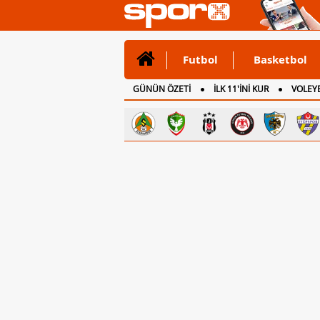
Futbol
Basketbol
GÜNÜN ÖZETİ
İLK 11'İNİ KUR
VOLEYB
CANLI ANLATIM
İNGİLTERE