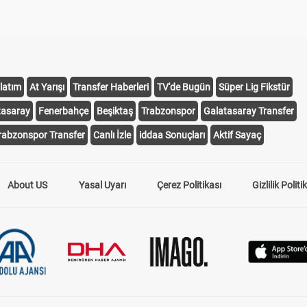
latım
At Yarışı
Transfer Haberleri
TV'de Bugün
Süper Lig Fikstür
tasaray
Fenerbahçe
Beşiktaş
Trabzonspor
Galatasaray Transfer
rabzonspor Transfer
Canlı İzle
iddaa Sonuçları
Aktif Sayaç
About US
Yasal Uyarı
Çerez Politikası
Gizlilik Politi