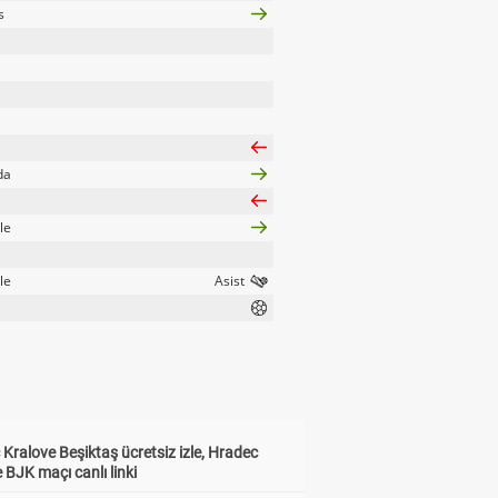
s
da
le
le
Kralove Beşiktaş ücretsiz izle, Hradec
 BJK maçı canlı linki