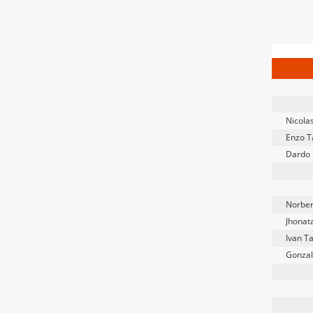
Nicola
Enzo T
Dardo 
Norber
Jhonat
Ivan T
Gonzal