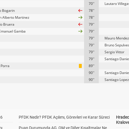
70''
Lautaro Villega
o Bogarin
78''
 Alberto Martinez
78''
o Bruera
79''
 Emanuel Gamba
79''
79''
Mauro Mendez
79''
Bruno Sepulve
79''
Sergio Vittor
79''
Santiago Danie
 Porra
89''
90''
Santiago Danie
90''
Santiago Lopez
26
PFDK Nedir? PFDK Açılımı, Görevleri ve Karar Süreci
Hradec 
Kralove
mı
Puan Durumunda AG, OM ve Diğer Kısaltmalar Ne