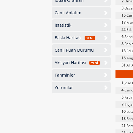
İddaa Oranları
2
Omar
3
Osca
Canlı Anlatım
15
Carl
17
Fra
İstatistik
22
Edso
6
Sant
Baskı Haritası
YENİ
8
Pablo
Canlı Puan Durumu
13
Edu
16
Ang
Aksiyon Haritası
YENİ
31
Ali 
Tahminler
1
Jose
Yorumlar
4
Carlo
5
Kevin
7
Jhojan
10
Luc
18
Rona
21
Fer
23
Juan