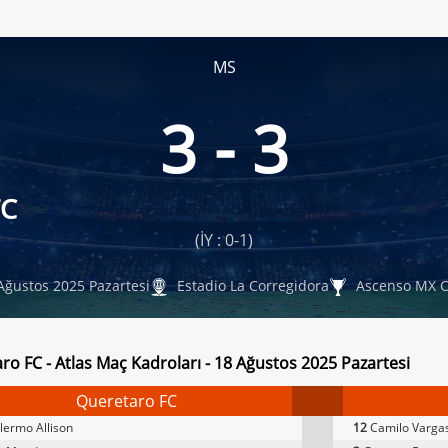
MS
3 - 3
FC
(İY : 0-1)
Ağustos 2025 Pazartesi
Estadio La Corregidora
Ascenso MX C
ro FC - Atlas Maç Kadroları - 18 Ağustos 2025 Pazartesi
Queretaro FC
lermo Allison
12
Camilo Varga