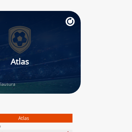
Atlas
lausura
Atlas
s