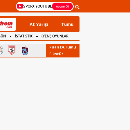
SPORX YOUTUBE
Abone Ol
At Yarışı
Tümü
GÜN
İSTATİSTİK
(YENİ) OYUNLAR
Puan Durumu
Fikstür