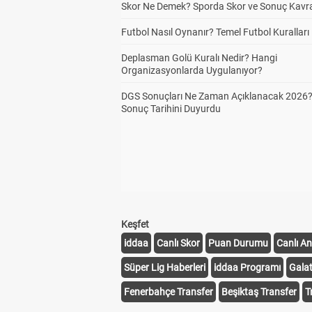
Skor Ne Demek? Sporda Skor ve Sonuç Kavr
Futbol Nasıl Oynanır? Temel Futbol Kuralları
Deplasman Golü Kuralı Nedir? Hangi
Organizasyonlarda Uygulanıyor?
DGS Sonuçları Ne Zaman Açıklanacak 2026
Sonuç Tarihini Duyurdu
Keşfet
iddaa
Canlı Skor
Puan Durumu
Canlı An
Süper Lig Haberleri
iddaa Programı
Gala
Fenerbahçe Transfer
Beşiktaş Transfer
T