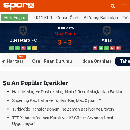
İLK11 KUR
Günün Özeti
At Yarışı Bankoları
TV'
Hızlı Erişim
18.08.2025
Maç Sonu
Queretaro FC
Atlas
3 - 3
G
G
M
G
B
M
G
G
M
M
Yeni
on Haritası
Canlı Puan Durumu
İddaa Oranları
Tahm
Şu An Popüler İçerikler
Hazırlık Maçı ve Dostluk Maçı Nedir? Resmî Maçlardan Farkları
Süper Lig Kaç Hafta ve Toplam Kaç Maç Oynanır?
Türkiye'de Transfer Dönemi Ne Zaman Başlıyor ve Bitiyor?
TFF Yabancı Oyuncu Kuralı Nedir? Güncel Sezonda Nasıl
Uygulanıyor?