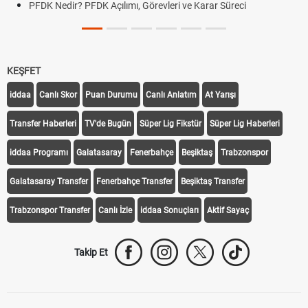
PFDK Nedir? PFDK Açılımı, Görevleri ve Karar Süreci
KEŞFET
iddaa
Canlı Skor
Puan Durumu
Canlı Anlatım
At Yarışı
Transfer Haberleri
TV'de Bugün
Süper Lig Fikstür
Süper Lig Haberleri
iddaa Programı
Galatasaray
Fenerbahçe
Beşiktaş
Trabzonspor
Galatasaray Transfer
Fenerbahçe Transfer
Beşiktaş Transfer
Trabzonspor Transfer
Canlı İzle
iddaa Sonuçları
Aktif Sayaç
Takip Et