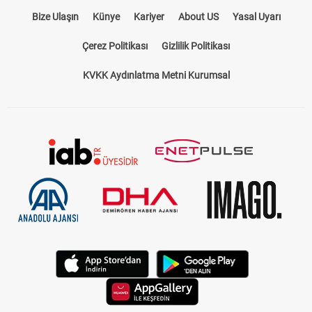
Bize Ulaşın
Künye
Kariyer
About US
Yasal Uyarı
Çerez Politikası
Gizlilik Politikası
KVKK Aydınlatma Metni Kurumsal