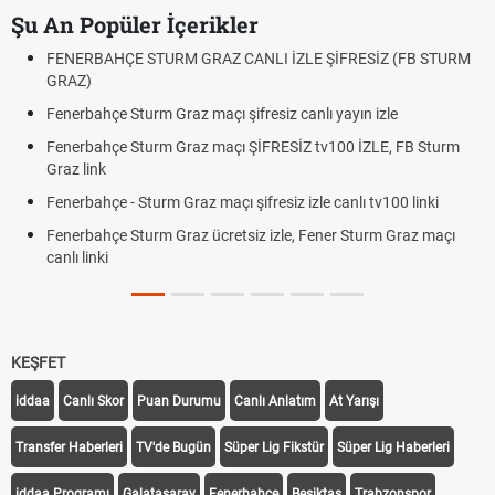
Şu An Popüler İçerikler
FENERBAHÇE STURM GRAZ CANLI İZLE ŞİFRESİZ (FB STURM
GRAZ)
Fenerbahçe Sturm Graz maçı şifresiz canlı yayın izle
Fenerbahçe Sturm Graz maçı ŞİFRESİZ tv100 İZLE, FB Sturm
Graz link
Fenerbahçe - Sturm Graz maçı şifresiz izle canlı tv100 linki
Fenerbahçe Sturm Graz ücretsiz izle, Fener Sturm Graz maçı
canlı linki
KEŞFET
iddaa
Canlı Skor
Puan Durumu
Canlı Anlatım
At Yarışı
Transfer Haberleri
TV'de Bugün
Süper Lig Fikstür
Süper Lig Haberleri
iddaa Programı
Galatasaray
Fenerbahçe
Beşiktaş
Trabzonspor