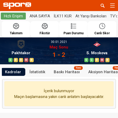
ANA SAYFA
İLK11 KUR
At Yarışı Bankoları
TV'
Hızlı Erişim
Takımım
Fikstür
Puan Durumu
Canlı Skor
30.01.2021
Maç Sonu
Pakhtakor
S. Moskova
1 - 2
G
B
B
M
B
G
G
B
M
B
Yeni
Ye
Kadrolar
İstatistik
Baskı Haritası
Aksiyon Haritas
İçerik bulunmuyor
Maçın başlamasına yakın canlı anlatım başlayacaktır.