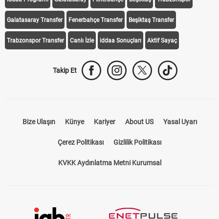
Galatasaray Transfer
Fenerbahçe Transfer
Beşiktaş Transfer
Trabzonspor Transfer
Canlı İzle
iddaa Sonuçları
Aktif Sayaç
Takip Et
Bize Ulaşın
Künye
Kariyer
About US
Yasal Uyarı
Çerez Politikası
Gizlilik Politikası
KVKK Aydınlatma Metni Kurumsal