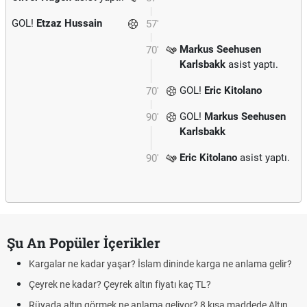
GOL!
Etzaz Hussain
57'
Markus Seehusen
70'
Karlsbakk
asist yaptı.
GOL!
Eric Kitolano
70'
GOL!
Markus Seehusen
90'
Karlsbakk
Eric Kitolano
asist yaptı.
90'
Şu An Popüler İçerikler
Kargalar ne kadar yaşar? İslam dininde karga ne anlama gelir?
Çeyrek ne kadar? Çeyrek altın fiyatı kaç TL?
Rüyada altın görmek ne anlama geliyor? 8 kısa maddede Altın