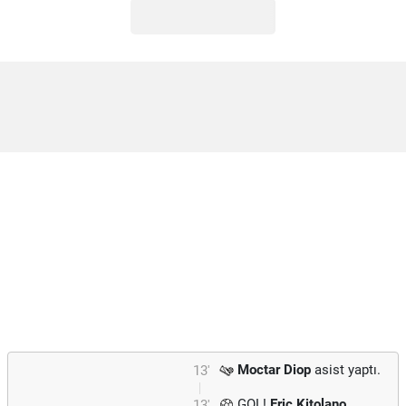
Moctar Diop
asist yaptı.
13'
GOL!
Eric Kitolano
13'