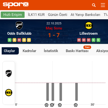
İLK11 KUR
Günün Özeti
At Yarışı Bankoları
TV
Hızlı Erişim
22.10.2025
Maç Sonu
Odds Ballklubb
Lillestroem
1 - 7
G
B
M
B
B
M
M
M
G
G
Yeni
Olaylar
Kadrolar
İstatistik
Baskı Haritası
Aksiyon
0'
15'
30'