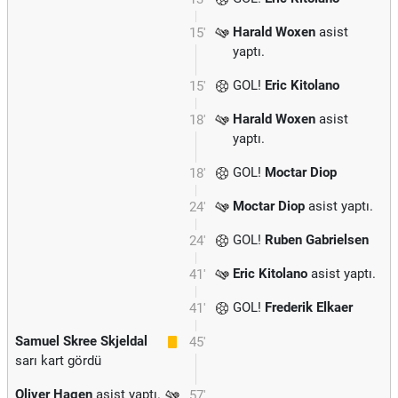
Harald Woxen
asist
15'
yaptı.
GOL!
Eric Kitolano
15'
Harald Woxen
asist
18'
yaptı.
GOL!
Moctar Diop
18'
Moctar Diop
asist yaptı.
24'
GOL!
Ruben Gabrielsen
24'
Eric Kitolano
asist yaptı.
41'
GOL!
Frederik Elkaer
41'
Samuel Skree Skjeldal
45'
sarı kart gördü
Oliver Hagen
asist yaptı.
57'