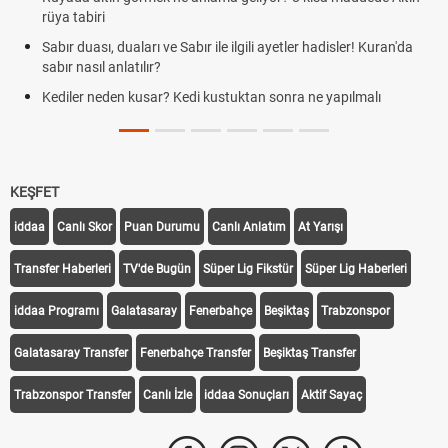
rüya tabiri
Sabır duası, duaları ve Sabır ile ilgili ayetler hadisler! Kuran'da
sabır nasıl anlatılır?
Kediler neden kusar? Kedi kustuktan sonra ne yapılmalı
KEŞFET
iddaa
Canlı Skor
Puan Durumu
Canlı Anlatım
At Yarışı
Transfer Haberleri
TV'de Bugün
Süper Lig Fikstür
Süper Lig Haberleri
iddaa Programı
Galatasaray
Fenerbahçe
Beşiktaş
Trabzonspor
Galatasaray Transfer
Fenerbahçe Transfer
Beşiktaş Transfer
Trabzonspor Transfer
Canlı İzle
iddaa Sonuçları
Aktif Sayaç