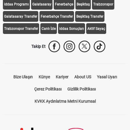
iddaa Programı
Galatasaray
Fenerbahçe
Beşiktaş
Trabzonspor
Galatasaray Transfer
Fenerbahçe Transfer
Beşiktaş Transfer
Trabzonspor Transfer
Canlı İzle
iddaa Sonuçları
Aktif Sayaç
Takip Et
Bize Ulaşın
Künye
Kariyer
About US
Yasal Uyarı
Çerez Politikası
Gizlilik Politikası
KVKK Aydınlatma Metni Kurumsal