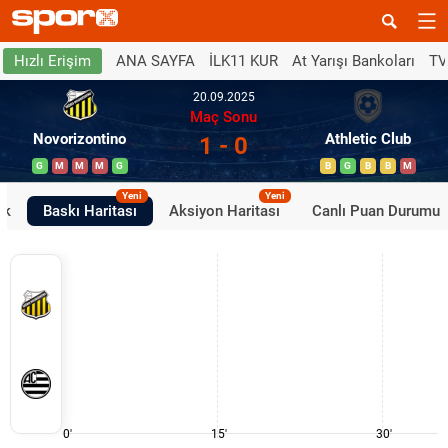
ANA SAYFA
İLK11 KUR
At Yarışı Bankoları
TV
Hızlı Erişim
20.09.2025
Maç Sonu
Novorizontino
Athletic Club
1 - 0
G
M
M
M
G
B
G
B
B
M
Yeni
Yeni
ik
Baskı Haritası
Aksiyon Haritası
Canlı Puan Durumu
0'
15'
30'