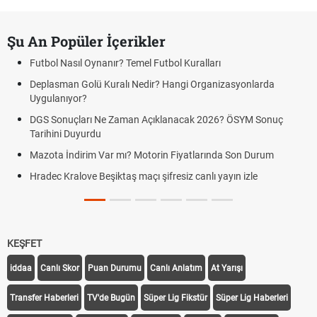
Şu An Popüler İçerikler
Futbol Nasıl Oynanır? Temel Futbol Kuralları
Deplasman Golü Kuralı Nedir? Hangi Organizasyonlarda
Uygulanıyor?
DGS Sonuçları Ne Zaman Açıklanacak 2026? ÖSYM Sonuç
Tarihini Duyurdu
Mazota İndirim Var mı? Motorin Fiyatlarında Son Durum
Hradec Kralove Beşiktaş maçı şifresiz canlı yayın izle
KEŞFET
iddaa
Canlı Skor
Puan Durumu
Canlı Anlatım
At Yarışı
Transfer Haberleri
TV'de Bugün
Süper Lig Fikstür
Süper Lig Haberleri