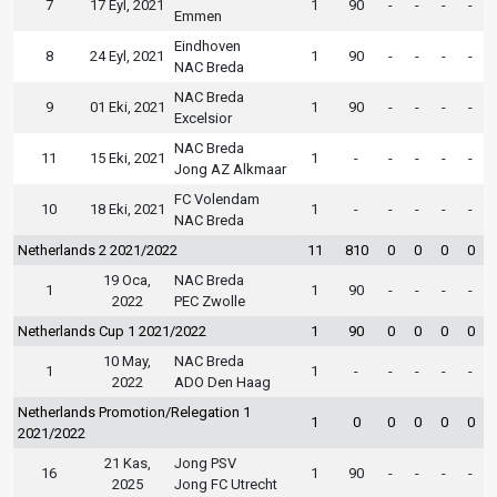
7
17 Eyl, 2021
1
90
-
-
-
-
Emmen
Eindhoven
8
24 Eyl, 2021
1
90
-
-
-
-
NAC Breda
NAC Breda
9
01 Eki, 2021
1
90
-
-
-
-
Excelsior
NAC Breda
11
15 Eki, 2021
1
-
-
-
-
-
Jong AZ Alkmaar
FC Volendam
10
18 Eki, 2021
1
-
-
-
-
-
NAC Breda
Netherlands 2 2021/2022
11
810
0
0
0
0
19 Oca,
NAC Breda
1
1
90
-
-
-
-
2022
PEC Zwolle
Netherlands Cup 1 2021/2022
1
90
0
0
0
0
10 May,
NAC Breda
1
1
-
-
-
-
-
2022
ADO Den Haag
Netherlands Promotion/Relegation 1
1
0
0
0
0
0
2021/2022
21 Kas,
Jong PSV
16
1
90
-
-
-
-
2025
Jong FC Utrecht