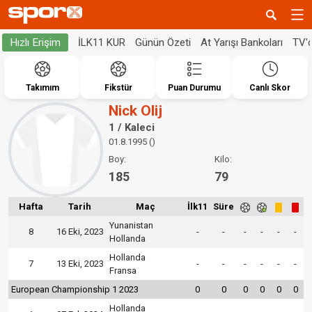
İLK11 KUR
Günün Özeti
At Yarışı Bankoları
TV'
Hızlı Erişim
Takımım
Fikstür
Puan Durumu
Canlı Skor
Nick Olij
1 / Kaleci
01.8.1995 ()
Boy:
Kilo:
185
79
Hafta
Tarih
Maç
İlk11
Süre
Yunanistan
8
16 Eki, 2023
-
-
-
-
-
-
Hollanda
Hollanda
7
13 Eki, 2023
-
-
-
-
-
-
Fransa
European Championship 1 2023
0
0
0
0
0
0
Hollanda