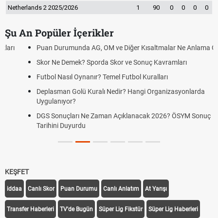
Netherlands 2 2025/2026
1
90
0
0
0
0
Şu An Popüler İçerikler
Puan Durumunda AG, OM ve Diğer Kısaltmalar Ne Anlama Gelir?
Skor Ne Demek? Sporda Skor ve Sonuç Kavramları
Futbol Nasıl Oynanır? Temel Futbol Kuralları
Deplasman Golü Kuralı Nedir? Hangi Organizasyonlarda
Uygulanıyor?
DGS Sonuçları Ne Zaman Açıklanacak 2026? ÖSYM Sonuç
Tarihini Duyurdu
KEŞFET
iddaa
Canlı Skor
Puan Durumu
Canlı Anlatım
At Yarışı
Transfer Haberleri
TV'de Bugün
Süper Lig Fikstür
Süper Lig Haberleri