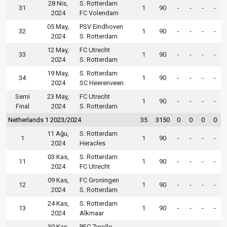
28 Nis,
S. Rotterdam
31
1
90
-
-
-
-
2024
FC Volendam
05 May,
PSV Eindhoven
32
1
90
-
-
-
-
2024
S. Rotterdam
12 May,
FC Utrecht
33
1
90
-
-
-
-
2024
S. Rotterdam
19 May,
S. Rotterdam
34
1
90
-
-
-
-
2024
SC Heerenveen
Semi
23 May,
FC Utrecht
1
90
-
-
-
-
Final
2024
S. Rotterdam
Netherlands 1 2023/2024
35
3150
0
0
0
0
11 Ağu,
S. Rotterdam
1
1
90
-
-
-
-
2024
Heracles
03 Kas,
S. Rotterdam
11
1
90
-
-
-
-
2024
FC Utrecht
09 Kas,
FC Groningen
12
1
90
-
-
-
-
2024
S. Rotterdam
24 Kas,
S. Rotterdam
13
1
90
-
-
-
-
2024
Alkmaar
30 Kas,
PEC Zwolle