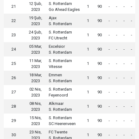
12 Şub,
S. Rotterdam
21
1
90
-
-
-
-
2023
Go Ahead Eagles
19 Şub,
Ajax
22
1
90
-
-
-
-
2023
S. Rotterdam
24 Şub,
S. Rotterdam
23
1
90
-
-
-
-
2023
FC Utrecht
05 Mar,
Excelsior
24
1
90
-
-
-
-
2023
S. Rotterdam
11 Mar,
S. Rotterdam
25
1
90
-
-
-
-
2023
Vitesse
18 Mar,
Emmen
26
1
90
-
-
-
-
2023
S. Rotterdam
02 Nis,
S. Rotterdam
27
1
90
-
-
-
-
2023
Feyenoord
08 Nis,
Alkmaar
28
1
90
-
-
-
-
2023
S. Rotterdam
15 Nis,
S. Rotterdam
29
1
90
-
-
-
-
2023
SC Heerenveen
23 Nis,
FC Twente
30
1
90
-
-
-
-
2023
S. Rotterdam