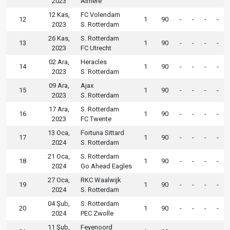
2023
Almere
12 Kas,
FC Volendam
12
1
90
-
-
-
-
2023
S. Rotterdam
26 Kas,
S. Rotterdam
13
1
90
-
-
-
-
2023
FC Utrecht
02 Ara,
Heracles
14
1
90
-
-
-
-
2023
S. Rotterdam
09 Ara,
Ajax
15
1
90
-
-
-
-
2023
S. Rotterdam
17 Ara,
S. Rotterdam
16
1
90
-
-
-
-
2023
FC Twente
13 Oca,
Fortuna Sittard
17
1
90
-
-
-
-
2024
S. Rotterdam
21 Oca,
S. Rotterdam
18
1
90
-
-
-
-
2024
Go Ahead Eagles
27 Oca,
RKC Waalwijk
19
1
90
-
-
-
-
2024
S. Rotterdam
04 Şub,
S. Rotterdam
20
1
90
-
-
-
-
2024
PEC Zwolle
11 Şub,
Feyenoord