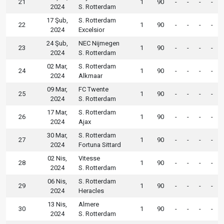
21
1
90
-
-
-
-
2024
S. Rotterdam
17 Şub,
S. Rotterdam
22
1
90
-
-
-
-
2024
Excelsior
24 Şub,
NEC Nijmegen
23
1
90
-
-
-
-
2024
S. Rotterdam
02 Mar,
S. Rotterdam
24
1
90
-
-
-
-
2024
Alkmaar
09 Mar,
FC Twente
25
1
90
-
-
-
-
2024
S. Rotterdam
17 Mar,
S. Rotterdam
26
1
90
-
-
-
-
2024
Ajax
30 Mar,
S. Rotterdam
27
1
90
-
-
-
-
2024
Fortuna Sittard
02 Nis,
Vitesse
28
1
90
-
-
-
-
2024
S. Rotterdam
06 Nis,
S. Rotterdam
29
1
90
-
-
-
-
2024
Heracles
13 Nis,
Almere
30
1
90
-
-
-
-
2024
S. Rotterdam