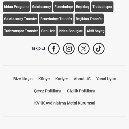
iddaa Programı
Galatasaray
Fenerbahçe
Beşiktaş
Trabzonspor
Galatasaray Transfer
Fenerbahçe Transfer
Beşiktaş Transfer
Trabzonspor Transfer
Canlı İzle
iddaa Sonuçları
Aktif Sayaç
Takip Et
Bize Ulaşın
Künye
Kariyer
About US
Yasal Uyarı
Çerez Politikası
Gizlilik Politikası
KVKK Aydınlatma Metni Kurumsal