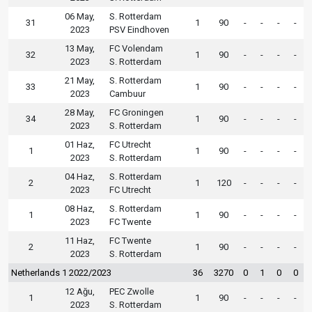
06 May,
S. Rotterdam
31
1
90
-
-
-
-
2023
PSV Eindhoven
13 May,
FC Volendam
32
1
90
-
-
-
-
2023
S. Rotterdam
21 May,
S. Rotterdam
33
1
90
-
-
-
-
2023
Cambuur
28 May,
FC Groningen
34
1
90
-
-
-
-
2023
S. Rotterdam
01 Haz,
FC Utrecht
1
1
90
-
-
-
-
2023
S. Rotterdam
04 Haz,
S. Rotterdam
2
1
120
-
-
-
-
2023
FC Utrecht
08 Haz,
S. Rotterdam
1
1
90
-
-
-
-
2023
FC Twente
11 Haz,
FC Twente
2
1
90
-
-
-
-
2023
S. Rotterdam
Netherlands 1 2022/2023
36
3270
0
1
0
0
12 Ağu,
PEC Zwolle
1
1
90
-
-
-
-
2023
S. Rotterdam