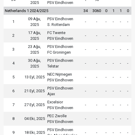
2025
PSV Eindhoven
Netherlands 1 2024/2025
34
3060
0
1
1
0
09 Ağu,
PSV Eindhoven
1
-
-
-
-
-
-
2025
S. Rotterdam
17 Ağu,
FC Twente
2
-
-
-
-
-
-
2025
PSV Eindhoven
23 Ağu,
PSV Eindhoven
3
-
-
-
-
-
-
2025
FC Groningen
30 Ağu,
PSV Eindhoven
4
-
-
-
-
-
-
2025
Telstar
NEC Nijmegen
5
13 Eyl, 2025
-
-
-
-
-
-
PSV Eindhoven
PSV Eindhoven
6
21 Eyl, 2025
-
-
-
-
-
-
Ajax
Excelsior
7
27 Eyl, 2025
-
-
-
-
-
-
PSV Eindhoven
PEC Zwolle
8
04 Eki, 2025
-
-
-
-
-
-
PSV Eindhoven
PSV Eindhoven
9
18 Eki, 2025
-
-
-
-
-
-