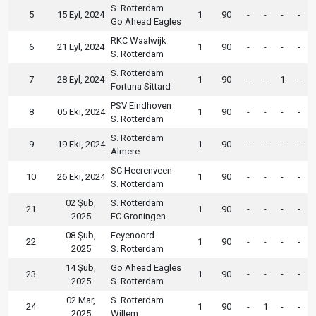
S. Rotterdam
5
15 Eyl, 2024
1
90
-
-
-
-
Go Ahead Eagles
RKC Waalwijk
6
21 Eyl, 2024
1
90
-
-
-
-
S. Rotterdam
S. Rotterdam
7
28 Eyl, 2024
1
90
-
-
1
-
Fortuna Sittard
PSV Eindhoven
8
05 Eki, 2024
1
90
-
-
-
-
S. Rotterdam
S. Rotterdam
9
19 Eki, 2024
1
90
-
-
-
-
Almere
SC Heerenveen
10
26 Eki, 2024
1
90
-
-
-
-
S. Rotterdam
02 Şub,
S. Rotterdam
21
1
90
-
-
-
-
2025
FC Groningen
08 Şub,
Feyenoord
22
1
90
-
-
-
-
2025
S. Rotterdam
14 Şub,
Go Ahead Eagles
23
1
90
-
-
-
-
2025
S. Rotterdam
02 Mar,
S. Rotterdam
24
1
90
-
1
-
-
2025
Willem