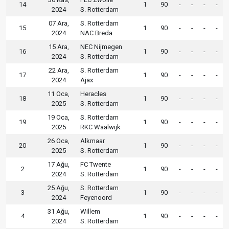
14
1
90
-
-
-
-
2024
S. Rotterdam
07 Ara,
S. Rotterdam
15
1
90
-
-
-
-
2024
NAC Breda
15 Ara,
NEC Nijmegen
16
1
90
-
-
-
-
2024
S. Rotterdam
22 Ara,
S. Rotterdam
17
1
90
-
-
-
-
2024
Ajax
11 Oca,
Heracles
18
1
90
-
-
-
-
2025
S. Rotterdam
19 Oca,
S. Rotterdam
19
1
90
-
-
-
-
2025
RKC Waalwijk
26 Oca,
Alkmaar
20
1
90
-
-
-
-
2025
S. Rotterdam
17 Ağu,
FC Twente
2
1
90
-
-
-
-
2024
S. Rotterdam
25 Ağu,
S. Rotterdam
3
1
90
-
-
-
-
2024
Feyenoord
31 Ağu,
Willem
4
1
90
-
-
-
-
2024
S. Rotterdam