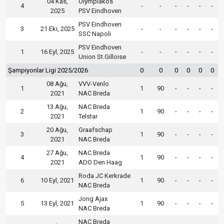
04 Kas,
Olympiakos
4
-
-
-
-
-
-
2025
PSV Eindhoven
PSV Eindhoven
3
21 Eki, 2025
-
-
-
-
-
-
SSC Napoli
PSV Eindhoven
1
16 Eyl, 2025
-
-
-
-
-
-
Union St.Gilloise
Şampiyonlar Ligi 2025/2026
0
0
0
0
0
0
08 Ağu,
VVV-Venlo
1
1
90
-
-
-
-
2021
NAC Breda
13 Ağu,
NAC Breda
2
1
90
-
-
-
-
2021
Telstar
20 Ağu,
Graafschap
3
1
90
-
-
-
-
2021
NAC Breda
27 Ağu,
NAC Breda
4
1
90
-
-
-
-
2021
ADO Den Haag
Roda JC Kerkrade
6
10 Eyl, 2021
1
90
-
-
-
-
NAC Breda
Jong Ajax
5
13 Eyl, 2021
1
90
-
-
-
-
NAC Breda
NAC Breda