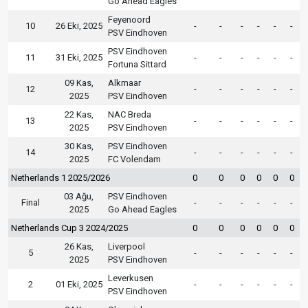
Go Ahead Eagles
Feyenoord
10
26 Eki, 2025
-
-
-
-
-
-
PSV Eindhoven
PSV Eindhoven
11
31 Eki, 2025
-
-
-
-
-
-
Fortuna Sittard
09 Kas,
Alkmaar
12
-
-
-
-
-
-
2025
PSV Eindhoven
22 Kas,
NAC Breda
13
-
-
-
-
-
-
2025
PSV Eindhoven
30 Kas,
PSV Eindhoven
14
-
-
-
-
-
-
2025
FC Volendam
Netherlands 1 2025/2026
0
0
0
0
0
0
03 Ağu,
PSV Eindhoven
Final
-
-
-
-
-
-
2025
Go Ahead Eagles
Netherlands Cup 3 2024/2025
0
0
0
0
0
0
26 Kas,
Liverpool
5
-
-
-
-
-
-
2025
PSV Eindhoven
Leverkusen
2
01 Eki, 2025
-
-
-
-
-
-
PSV Eindhoven