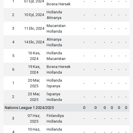
1
07 Eyl, 2024
-
-
-
-
-
-
Bosna Hersek
Hollanda
2
10 Eyl, 2024
-
-
-
-
-
-
Almanya
Macaristan
3
11 Eki, 2024
-
-
-
-
-
-
Hollanda
Almanya
4
14 Eki, 2024
-
-
-
-
-
-
Hollanda
16 Kas,
Hollanda
5
-
-
-
-
-
-
2024
Macaristan
19 Kas,
Bosna Hersek
6
-
-
-
-
-
-
2024
Hollanda
20 Mar,
Hollanda
1
-
-
-
-
-
-
2025
İspanya
23 Mar,
İspanya
2
-
-
-
-
-
-
2025
Hollanda
Nations League 1 2024/2025
0
0
0
0
0
0
07 Haz,
Finlandiya
3
-
-
-
-
-
-
2025
Hollanda
10 Haz,
Hollanda
4
-
-
-
-
-
-