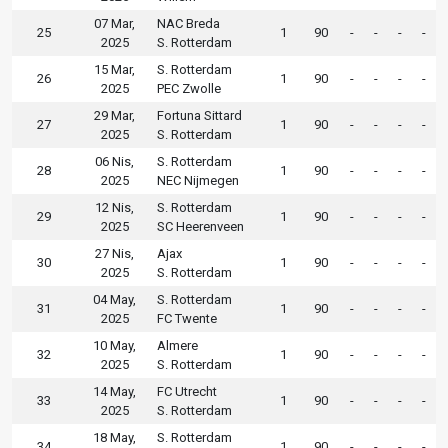
07 Mar,
NAC Breda
25
1
90
-
-
-
-
2025
S. Rotterdam
15 Mar,
S. Rotterdam
26
1
90
-
-
-
-
2025
PEC Zwolle
29 Mar,
Fortuna Sittard
27
1
90
-
-
-
-
2025
S. Rotterdam
06 Nis,
S. Rotterdam
28
1
90
-
-
-
-
2025
NEC Nijmegen
12 Nis,
S. Rotterdam
29
1
90
-
-
-
-
2025
SC Heerenveen
27 Nis,
Ajax
30
1
90
-
-
-
-
2025
S. Rotterdam
04 May,
S. Rotterdam
31
1
90
-
-
-
-
2025
FC Twente
10 May,
Almere
32
1
90
-
-
-
-
2025
S. Rotterdam
14 May,
FC Utrecht
33
1
90
-
-
-
-
2025
S. Rotterdam
18 May,
S. Rotterdam
34
1
90
-
-
-
-