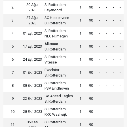
20 Ağu,
S. Rotterdam
2
1
90
-
-
-
-
2023
Feyenoord
27 Ağu,
SC Heerenveen
3
1
90
-
-
-
-
2023
S. Rotterdam
S. Rotterdam
4
01 Eyl, 2023
1
90
-
-
-
-
NEC Nijmegen
Alkmaar
5
17 Eyl, 2023
1
90
-
-
-
-
S. Rotterdam
S. Rotterdam
6
24 Eyl, 2023
1
90
-
-
-
-
Vitesse
Excelsior
7
01 Eki, 2023
1
90
-
-
-
-
S. Rotterdam
S. Rotterdam
8
08 Eki, 2023
1
90
-
-
-
-
PSV Eindhoven
Go Ahead Eagles
9
22 Eki, 2023
1
90
-
-
-
-
S. Rotterdam
S. Rotterdam
10
28 Eki, 2023
1
90
-
-
-
-
RKC Waalwijk
05 Kas,
S. Rotterdam
11
1
90
-
-
-
-