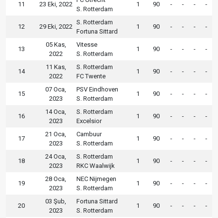
11
23 Eki, 2022
1
90
-
-
-
-
S. Rotterdam
S. Rotterdam
12
29 Eki, 2022
1
90
-
-
-
-
Fortuna Sittard
05 Kas,
Vitesse
13
1
90
-
-
-
-
2022
S. Rotterdam
11 Kas,
S. Rotterdam
14
1
90
-
-
-
-
2022
FC Twente
07 Oca,
PSV Eindhoven
15
1
90
-
-
-
-
2023
S. Rotterdam
14 Oca,
S. Rotterdam
16
1
90
-
-
-
-
2023
Excelsior
21 Oca,
Cambuur
17
1
90
-
-
-
-
2023
S. Rotterdam
24 Oca,
S. Rotterdam
18
1
90
-
-
-
-
2023
RKC Waalwijk
28 Oca,
NEC Nijmegen
19
1
90
-
-
-
-
2023
S. Rotterdam
03 Şub,
Fortuna Sittard
20
1
90
-
-
-
-
2023
S. Rotterdam