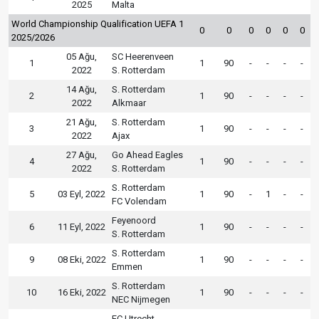
2025
Malta
World Championship Qualification UEFA 1
0
0
0
0
0
0
2025/2026
05 Ağu,
SC Heerenveen
1
1
90
-
-
-
-
2022
S. Rotterdam
14 Ağu,
S. Rotterdam
2
1
90
-
-
-
-
2022
Alkmaar
21 Ağu,
S. Rotterdam
3
1
90
-
-
-
-
2022
Ajax
27 Ağu,
Go Ahead Eagles
4
1
90
-
-
-
-
2022
S. Rotterdam
S. Rotterdam
5
03 Eyl, 2022
1
90
-
1
-
-
FC Volendam
Feyenoord
6
11 Eyl, 2022
1
90
-
-
-
-
S. Rotterdam
S. Rotterdam
9
08 Eki, 2022
1
90
-
-
-
-
Emmen
S. Rotterdam
10
16 Eki, 2022
1
90
-
-
-
-
NEC Nijmegen
FC Utrecht