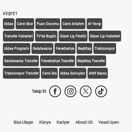
KEŞFET
iddaa
Canlı Skor
Puan Durumu
Canlı Anlatım
At Yarışı
Transfer Haberleri
TV'de Bugün
Süper Lig Fikstür
Süper Lig Haberleri
iddaa Programı
Galatasaray
Fenerbahçe
Beşiktaş
Trabzonspor
Galatasaray Transfer
Fenerbahçe Transfer
Beşiktaş Transfer
Trabzonspor Transfer
Canlı İzle
iddaa Sonuçları
Aktif Sayaç
Takip Et
Bize Ulaşın
Künye
Kariyer
About US
Yasal Uyarı