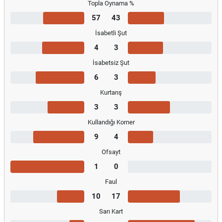
Topla Oynama %
57
43
İsabetli Şut
4
3
İsabetsiz Şut
6
3
Kurtarış
3
3
Kullandığı Korner
9
4
Ofsayt
1
0
Faul
10
17
Sarı Kart