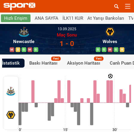
ANA SAYFA
İLK11 KUR
At Yarışı Bankoları
TV
Hızlı Erişim
13.09.2025
Maç Sonu
Newcastle
Wolves
1 - 0
M
B
G
M
G
G
G
M
G
B
Yeni
Yeni
İstatistik
Baskı Haritası
Aksiyon Haritası
Canlı Puan
0'
15'
30'