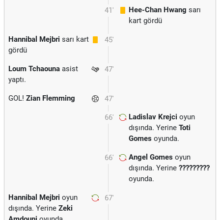
Hee-Chan Hwang
sarı
41'
kart gördü
Hannibal Mejbri
sarı kart
45'
gördü
Loum Tchaouna
asist
47'
yaptı.
GOL!
Zian Flemming
47'
Ladislav Krejci
oyun
66'
dışında. Yerine
Toti
Gomes
oyunda.
Angel Gomes
oyun
66'
dışında. Yerine
?????????
oyunda.
Hannibal Mejbri
oyun
67'
dışında. Yerine
Zeki
Amdouni
oyunda.