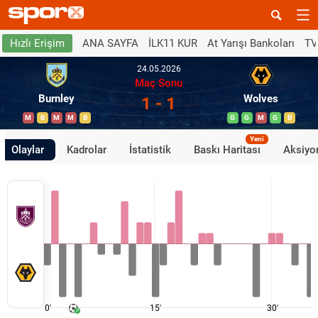
ANA SAYFA
İLK11 KUR
At Yarışı Bankoları
TV
Hızlı Erişim
24.05.2026
Maç Sonu
Burnley
Wolves
1 - 1
M
B
M
M
B
G
G
M
G
B
Yeni
Olaylar
Kadrolar
İstatistik
Baskı Haritası
Aksiyon
0'
15'
30'