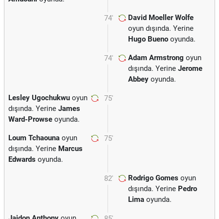
David Moeller Wolfe
74'
oyun dışında. Yerine
Hugo Bueno
oyunda.
Adam Armstrong
oyun
74'
dışında. Yerine
Jerome
Abbey
oyunda.
Lesley Ugochukwu
oyun
75'
dışında. Yerine
James
Ward-Prowse
oyunda.
Loum Tchaouna
oyun
75'
dışında. Yerine
Marcus
Edwards
oyunda.
Rodrigo Gomes
oyun
82'
dışında. Yerine
Pedro
Lima
oyunda.
Jaidon Anthony
oyun
85'