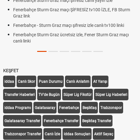
Fenerbahçe Sturm Graz maçı şifresiz canlı yayın izle
Fenerbahçe Sturm Graz maçı ŞİFRESİZ tv100 İZLE, FB Sturm
Graz link
Fenerbahçe - Sturm Graz maçı şifresiz izle canlı tv100 linki
Fenerbahçe Sturm Graz ücretsiz izle, Fener Sturm Graz maçı
canlı linki
KEŞFET
iddaa
Canlı Skor
Puan Durumu
Canlı Anlatım
At Yarışı
Transfer Haberleri
TV'de Bugün
Süper Lig Fikstür
Süper Lig Haberleri
iddaa Programı
Galatasaray
Fenerbahçe
Beşiktaş
Trabzonspor
Galatasaray Transfer
Fenerbahçe Transfer
Beşiktaş Transfer
Trabzonspor Transfer
Canlı İzle
iddaa Sonuçları
Aktif Sayaç