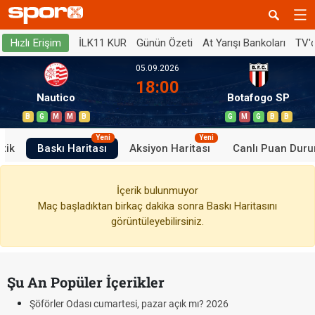
İLK11 KUR
Günün Özeti
At Yarışı Bankoları
TV'
Hızlı Erişim
05.09.2026
18:00
Nautico
Botafogo SP
B
G
M
M
B
G
M
G
B
B
Yeni
Yeni
stik
Baskı Haritası
Aksiyon Haritası
Canlı Puan Dur
İçerik bulunmuyor
Maç başladıktan birkaç dakika sonra Baskı Haritasını
görüntüleyebilirsiniz.
Şu An Popüler İçerikler
Şöförler Odası cumartesi, pazar açık mı? 2026