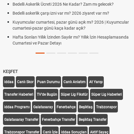
Bedelli Askerlik Ücreti 2026 Ne Kadar? Zam mı gelecek?
Bedelli askerlik çarşı izni var mı? 2026 ziyaret var mı?
Kuyumcular cumartesi, pazar günü açık mı? 2026 | Kuyumcular
cumartesi-pazar günü kaça kadar açık?
Hafta Sonları Yıllık İzinden Sayılır mı? Yıllık İzin Hesaplamasında
Cumartesi ve Pazar Detayı
KEŞFET
iddaa
Canlı Skor
Puan Durumu
Canlı Anlatım
At Yarışı
Transfer Haberleri
TV'de Bugün
Süper Lig Fikstür
Süper Lig Haberleri
iddaa Programı
Galatasaray
Fenerbahçe
Beşiktaş
Trabzonspor
Galatasaray Transfer
Fenerbahçe Transfer
Beşiktaş Transfer
Trabzonspor Transfer
Canlı İzle
iddaa Sonuçları
Aktif Sayaç