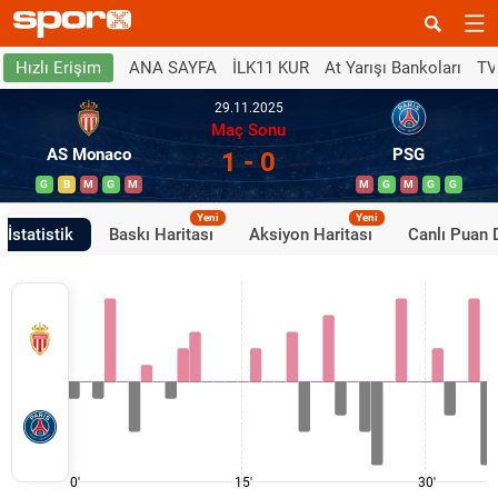
ANA SAYFA
İLK11 KUR
At Yarışı Bankoları
TV
Hızlı Erişim
29.11.2025
Maç Sonu
AS Monaco
PSG
1 - 0
G
B
M
G
M
M
G
M
G
G
Yeni
Yeni
İstatistik
Baskı Haritası
Aksiyon Haritası
Canlı Puan
0'
15'
30'