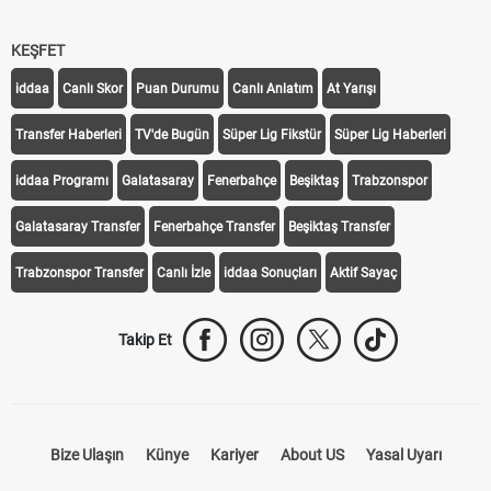
KEŞFET
iddaa
Canlı Skor
Puan Durumu
Canlı Anlatım
At Yarışı
Transfer Haberleri
TV'de Bugün
Süper Lig Fikstür
Süper Lig Haberleri
iddaa Programı
Galatasaray
Fenerbahçe
Beşiktaş
Trabzonspor
Galatasaray Transfer
Fenerbahçe Transfer
Beşiktaş Transfer
Trabzonspor Transfer
Canlı İzle
iddaa Sonuçları
Aktif Sayaç
Takip Et
Bize Ulaşın
Künye
Kariyer
About US
Yasal Uyarı