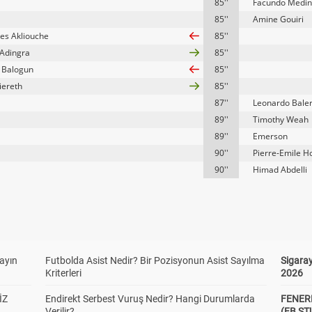
85''
Facundo Medi
85''
Amine Gouiri
s Akliouche
85''
Adingra
85''
n Balogun
85''
iereth
85''
87''
Leonardo Baler
89''
Timothy Weah
89''
Emerson
90''
Pierre-Emile H
90''
Himad Abdelli
yayın
Futbolda Asist Nedir? Bir Pozisyonun Asist Sayılma
Sigaray
Kriterleri
2026
İZ
Endirekt Serbest Vuruş Nedir? Hangi Durumlarda
FENER
Verilir?
(FB S