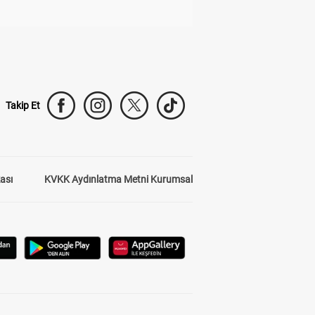
Takip Et
kası
KVKK Aydınlatma Metni Kurumsal