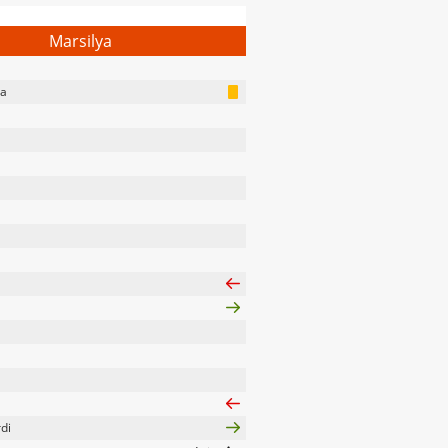
Marsilya
na
di