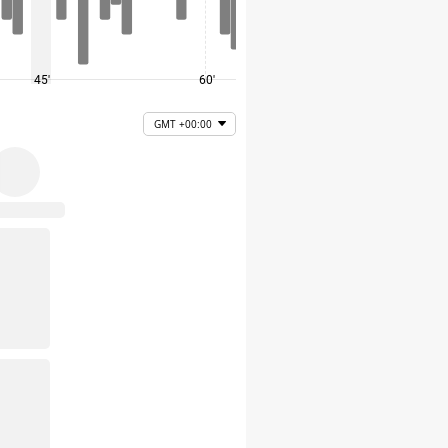
45'
60'
75'
GMT +00:00