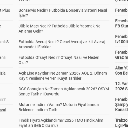
t Plus
Bonservis Nedir? Futbolda Bonservis Sistemi Nasıl
Fenerba
İşler?
Fenerb
c
Jübile Maçı Nedir? Futbolda Jübile Yapmak Ne
FB Stu
Anlama Gelir?
Fenerba
anlı S
Futbolda Averaj Nedir? Genel Averaj ve İkili Averaj
tv100 l
Arasındaki Farklar
Fenerba
anlı
Futbolda Ofsayt Nedir? Ofsayt Nasıl ve Neden
Graz ma
Olur?
Altın Y
zle,
Açık Lise Kayıtları Ne Zaman 2026? AÖL 2. Dönem
Son Bek
Kayıt Yenileme ve Yeni Kayıt Tarihleri
12. Yar
DGS Sonuçları Ne Zaman Açıklanacak 2026? ÖSYM
2026 S
Sonuç Tarihini Duyurdu
lır?
Fenerb
Motorine İndirim Var mı? Motorin Fiyatlarında
Şampiy
Beklenen İndirim Tarihi
Kanald
asıl
Fındık Fiyatı Açıklandı mı? 2026 TMO Fındık Alım
Trabzo
Fiyatları Belli Oldu mu?
Ligi Pla