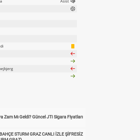
na
di
oejbjerg
a Zam Mı Geldi? Güncel JTI Sigara Fiyatları
BAHÇE STURM GRAZ CANLI İZLE ŞİFRESİZ
TURM GRAZ)