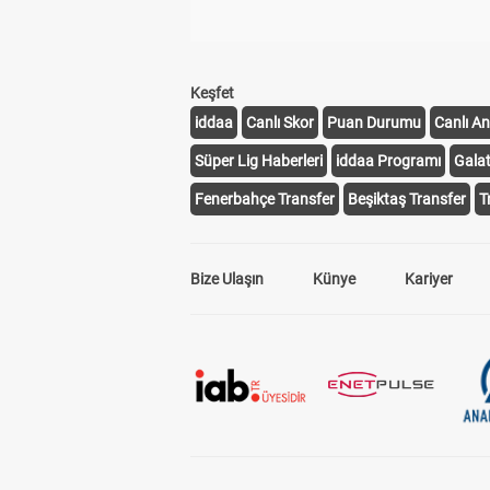
Keşfet
iddaa
Canlı Skor
Puan Durumu
Canlı An
Süper Lig Haberleri
iddaa Programı
Gala
Fenerbahçe Transfer
Beşiktaş Transfer
T
Bize Ulaşın
Künye
Kariyer