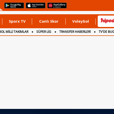
Sporx TV
Canlı Skor
Voleybol
OL MİLLİ TAKIMLAR
SÜPER LİG
TRANSFER HABERLERİ
TV'DE BU