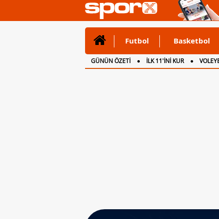
Futbol
Basketbol
GÜNÜN ÖZETİ
İLK 11'İNİ KUR
VOLEYB
CANLI ANLATIM
İNGİLTERE