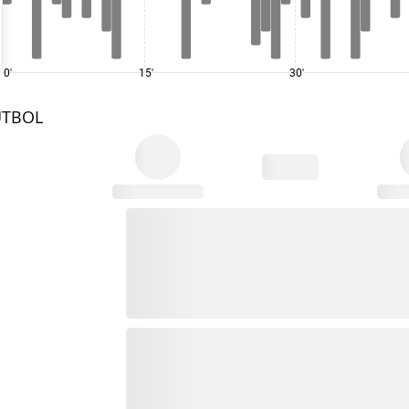
0'
15'
30'
UTBOL