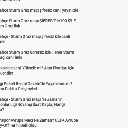
hçe Sturm Graz maçı şifresiz canlı yayın izle
ahçe Sturm Graz maçı ŞİFRESİZ tv100 İZLE,
rm Graz link
hçe - Sturm Graz maçı şifresiz izle canlı
inki
hçe Sturm Graz ücretsiz izle, Fener Sturm
çı canlı linki
ükselecek mi, Yükselir mi? Altın Fiyatları İçin
lentiler
gı Paketi Resmî Gazete'de Yayımlandı mı?
on Dakika Gelişmeleri
ahçe - Sturm Graz Maçı Ne Zaman?
onlar Ligi Rövanşı Saat Kaçta, Hangi
a?
nspor Avrupa Maçı Ne Zaman? UEFA Avrupa
y-Off Tarihi Belli Oldu