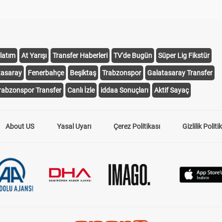
latım
At Yarışı
Transfer Haberleri
TV'de Bugün
Süper Lig Fikstür
tasaray
Fenerbahçe
Beşiktaş
Trabzonspor
Galatasaray Transfer
rabzonspor Transfer
Canlı İzle
iddaa Sonuçları
Aktif Sayaç
About US
Yasal Uyarı
Çerez Politikası
Gizlilik Politi