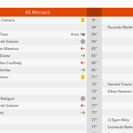
AS Monaco
e Camara
8''
34''
Facundo Medi
 Teze
59''
ndr Golovin
59''
ian Mawissa
65''
 Diatta
65''
ou Coulibaly
66''
 Bamba
66''
Kehrer
71''
73''
Hamed Traore
73''
Ethan Nwaneri
n Balogun
74''
ndr Golovin
77''
ati
77''
77''
CJ Egan-Riley
77''
Leonardo Baler