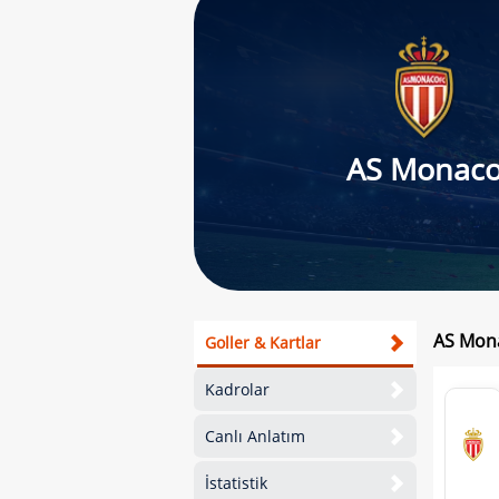
AS Monac
AS Mona
Goller & Kartlar
Kadrolar
Canlı Anlatım
İstatistik