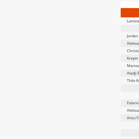
Lamin
Jordan
Aleksa
Christ
Krepin
Mamad
Aladji
Thilo 
Folari
Aleksa
Ansu F