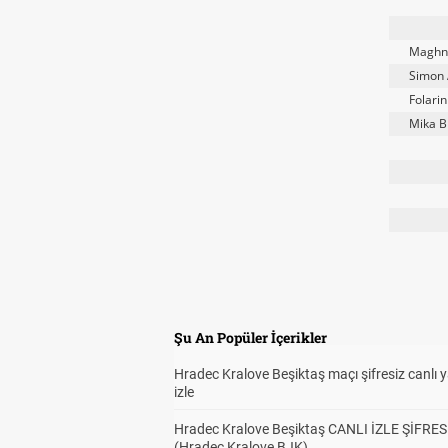
Maghne
Simon 
Folari
Mika B
Şu An Popüler İçerikler
Hradec Kralove Beşiktaş maçı şifresiz canlı 
izle
Hradec Kralove Beşiktaş CANLI İZLE ŞİFRES
(Hradec Kralove BJK)