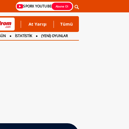
SPORX YOUTUBE
Abone Ol
At Yarışı
Tümü
GÜN
İSTATİSTİK
(YENİ) OYUNLAR