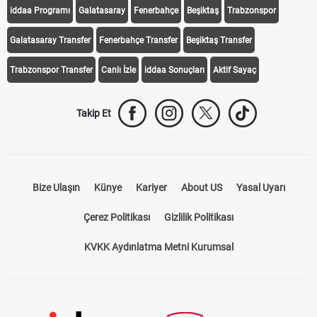
iddaa Programı
Galatasaray
Fenerbahçe
Beşiktaş
Trabzonspor
Galatasaray Transfer
Fenerbahçe Transfer
Beşiktaş Transfer
Trabzonspor Transfer
Canlı İzle
iddaa Sonuçları
Aktif Sayaç
Takip Et
Bize Ulaşın
Künye
Kariyer
About US
Yasal Uyarı
Çerez Politikası
Gizlilik Politikası
KVKK Aydınlatma Metni Kurumsal