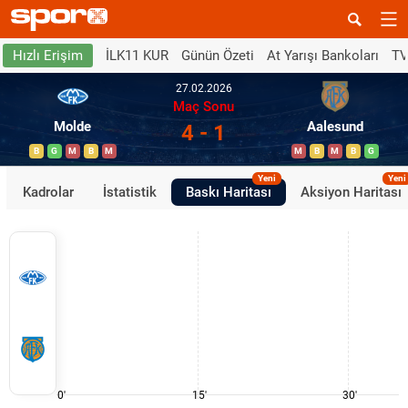
İLK11 KUR
Günün Özeti
At Yarışı Bankoları
TV
Hızlı Erişim
27.02.2026
Maç Sonu
Molde
Aalesund
4 - 1
B
G
M
B
M
M
B
M
B
G
Yeni
Yeni
Kadrolar
İstatistik
Baskı Haritası
Aksiyon Haritası
0'
15'
30'