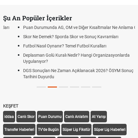
Şu An Popüler İçerikler
Puan Durumunda AG, OM ve Diğer Kısaltmalar Ne Anlama Gelir?
Skor Ne Demek? Sporda Skor ve Sonuç Kavramları
Futbol Nasıl Oynanır? Temel Futbol Kuralları
Deplasman Golü Kuralı Nedir? Hangi Organizasyonlarda
Uygulanıyor?
DGS Sonuçları Ne Zaman Açıklanacak 2026? ÖSYM Sonuç
Tarihini Duyurdu
KEŞFET
iddaa
Canlı Skor
Puan Durumu
Canlı Anlatım
At Yarışı
Transfer Haberleri
TV'de Bugün
Süper Lig Fikstür
Süper Lig Haberleri