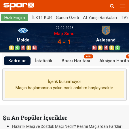
İLK11 KUR
Günün Özeti
At Yarışı Bankoları
TV'
Hızlı Erişim
27.02.2026
Maç Sonu
Molde
Aalesund
4 - 1
B
G
M
B
M
M
B
M
B
G
Yeni
Kadrolar
İstatistik
Baskı Haritası
Aksiyon Harita
İçerik bulunmuyor
Maçın başlamasına yakın canlı anlatım başlayacaktır.
Şu An Popüler İçerikler
Hazırlık Maçı ve Dostluk Maçı Nedir? Resmî Maçlardan Farkları