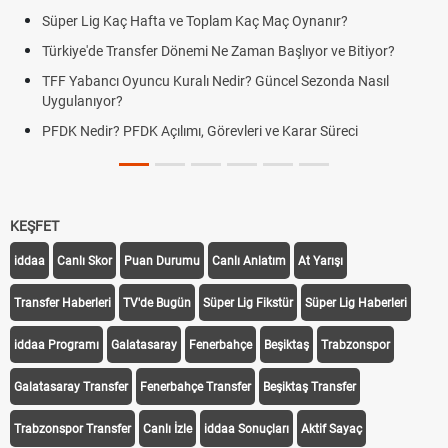
Süper Lig Kaç Hafta ve Toplam Kaç Maç Oynanır?
Türkiye'de Transfer Dönemi Ne Zaman Başlıyor ve Bitiyor?
TFF Yabancı Oyuncu Kuralı Nedir? Güncel Sezonda Nasıl
Uygulanıyor?
PFDK Nedir? PFDK Açılımı, Görevleri ve Karar Süreci
KEŞFET
iddaa
Canlı Skor
Puan Durumu
Canlı Anlatım
At Yarışı
Transfer Haberleri
TV'de Bugün
Süper Lig Fikstür
Süper Lig Haberleri
iddaa Programı
Galatasaray
Fenerbahçe
Beşiktaş
Trabzonspor
Galatasaray Transfer
Fenerbahçe Transfer
Beşiktaş Transfer
Trabzonspor Transfer
Canlı İzle
iddaa Sonuçları
Aktif Sayaç