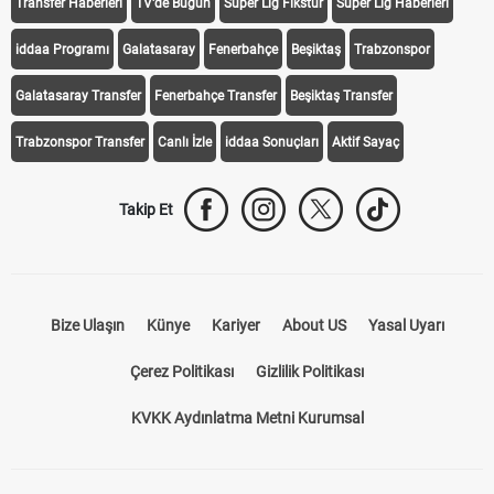
Transfer Haberleri
TV'de Bugün
Süper Lig Fikstür
Süper Lig Haberleri
iddaa Programı
Galatasaray
Fenerbahçe
Beşiktaş
Trabzonspor
Galatasaray Transfer
Fenerbahçe Transfer
Beşiktaş Transfer
Trabzonspor Transfer
Canlı İzle
iddaa Sonuçları
Aktif Sayaç
Takip Et
Bize Ulaşın
Künye
Kariyer
About US
Yasal Uyarı
Çerez Politikası
Gizlilik Politikası
KVKK Aydınlatma Metni Kurumsal