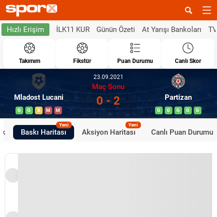
İLK11 KUR
Günün Özeti
At Yarışı Bankoları
TV
Hızlı Erişim
Takımım
Fikstür
Puan Durumu
Canlı Skor
23.09.2021
Maç Sonu
Mladost Lucani
Partizan
0 - 2
G
G
B
M
M
G
G
G
G
G
Yeni
Yeni
ik
Baskı Haritası
Aksiyon Haritası
Canlı Puan Durumu