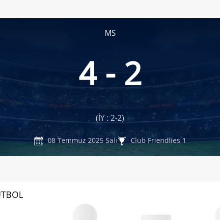
MS
4 - 2
(İY : 2-2)
08 Temmuz 2025 Salı
Club Friendlies 1
UTBOL