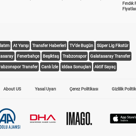
Fındık 
Fiyatla
latım
At Yarışı
Transfer Haberleri
TV'de Bugün
Süper Lig Fikstür
tasaray
Fenerbahçe
Beşiktaş
Trabzonspor
Galatasaray Transfer
rabzonspor Transfer
Canlı İzle
iddaa Sonuçları
Aktif Sayaç
About US
Yasal Uyarı
Çerez Politikası
Gizlilik Politi