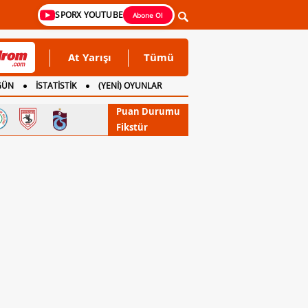
SPORX YOUTUBE
Abone Ol
At Yarışı
Tümü
GÜN
İSTATİSTİK
(YENİ) OYUNLAR
Puan Durumu
Fikstür