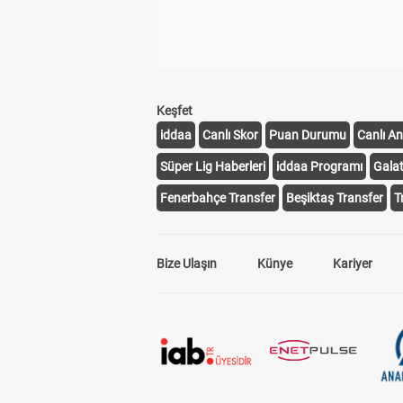
Keşfet
iddaa
Canlı Skor
Puan Durumu
Canlı An
Süper Lig Haberleri
iddaa Programı
Gala
Fenerbahçe Transfer
Beşiktaş Transfer
T
Bize Ulaşın
Künye
Kariyer