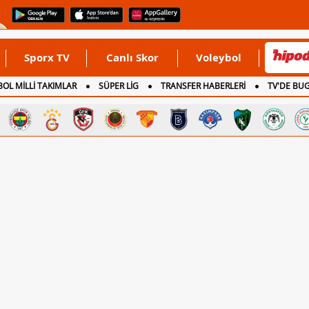
Sporx TV
Canlı Skor
Voleybol
OL MİLLİ TAKIMLAR
SÜPER LİG
TRANSFER HABERLERİ
TV'DE BU