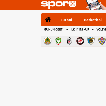
Futbol
Basketbol
GÜNÜN ÖZETİ
İLK 11'İNİ KUR
VOLEYB
CANLI ANLATIM
İNGİLTERE