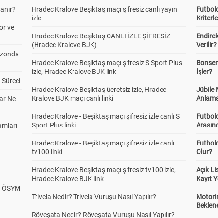
anır?
Hradec Kralove Beşiktaş maçı şifresiz canlı yayın
Futbold
izle
Kriterle
or ve
Hradec Kralove Beşiktaş CANLI İZLE ŞİFRESİZ
Endire
(Hradec Kralove BJK)
Verilir?
ezonda
Hradec Kralove Beşiktaş maçı şifresiz S Sport Plus
Bonserv
izle, Hradec Kralove BJK link
İşler?
 Süreci
Hradec Kralove Beşiktaş ücretsiz izle, Hradec
Jübile
Kralove BJK maçı canlı linki
Anlama
ar Ne
Hradec Kralove - Beşiktaş maçı şifresiz izle canlı S
Futbold
Sport Plus linki
Arasınd
amları
Hradec Kralove - Beşiktaş maçı şifresiz izle canlı
Futbol
tv100 linki
Olur?
Hradec Kralove Beşiktaş maçı şifresiz tv100 izle,
Açık L
Hradec Kralove BJK link
Kayıt Y
? ÖSYM
Trivela Nedir? Trivela Vuruşu Nasıl Yapılır?
Motorin
Beklene
Röveşata Nedir? Röveşata Vuruşu Nasıl Yapılır?