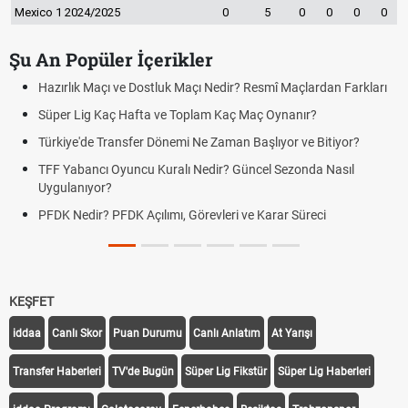
Mexico 1 2024/2025
0
5
0
0
0
0
Şu An Popüler İçerikler
Hazırlık Maçı ve Dostluk Maçı Nedir? Resmî Maçlardan Farkları
Süper Lig Kaç Hafta ve Toplam Kaç Maç Oynanır?
Türkiye'de Transfer Dönemi Ne Zaman Başlıyor ve Bitiyor?
TFF Yabancı Oyuncu Kuralı Nedir? Güncel Sezonda Nasıl
Uygulanıyor?
PFDK Nedir? PFDK Açılımı, Görevleri ve Karar Süreci
KEŞFET
iddaa
Canlı Skor
Puan Durumu
Canlı Anlatım
At Yarışı
Transfer Haberleri
TV'de Bugün
Süper Lig Fikstür
Süper Lig Haberleri