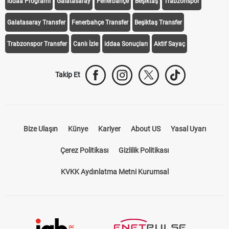
iddaa Programı
Galatasaray
Fenerbahçe
Beşiktaş
Trabzonspor
Galatasaray Transfer
Fenerbahçe Transfer
Beşiktaş Transfer
Trabzonspor Transfer
Canlı İzle
iddaa Sonuçları
Aktif Sayaç
Takip Et
Bize Ulaşın
Künye
Kariyer
About US
Yasal Uyarı
Çerez Politikası
Gizlilik Politikası
KVKK Aydınlatma Metni Kurumsal