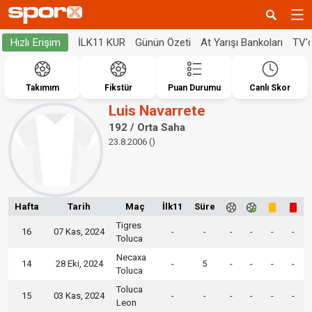
İLK11 KUR
Günün Özeti
At Yarışı Bankoları
TV'
Hızlı Erişim
Takımım
Fikstür
Puan Durumu
Canlı Skor
Luis Navarrete
192 / Orta Saha
23.8.2006 ()
Hafta
Tarih
Maç
İlk11
Süre
Tigres
16
07 Kas, 2024
-
-
-
-
-
-
Toluca
Necaxa
14
28 Eki, 2024
-
5
-
-
-
-
Toluca
Toluca
15
03 Kas, 2024
-
-
-
-
-
-
Leon