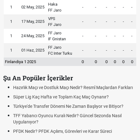
Haka
1
02 May, 2025
-
-
-
-
-
-
FF Jaro
VPS
1
17 May, 2025
-
-
-
-
-
-
FF Jaro
FF Jaro
1
24 May, 2025
-
-
-
-
-
-
IF Gnistan
FF Jaro
1
01 Haz, 2025
-
-
-
-
-
-
FC Inter Turku
Finlandiya 1 2025
0
0
0
0
0
0
Şu An Popüler İçerikler
Hazırlık Maçı ve Dostluk Maçı Nedir? Resmî Maçlardan Farkları
Süper Lig Kaç Hafta ve Toplam Kaç Maç Oynanır?
Türkiye'de Transfer Dönemi Ne Zaman Başlıyor ve Bitiyor?
TFF Yabancı Oyuncu Kuralı Nedir? Güncel Sezonda Nasıl
Uygulanıyor?
PFDK Nedir? PFDK Açılımı, Görevleri ve Karar Süreci