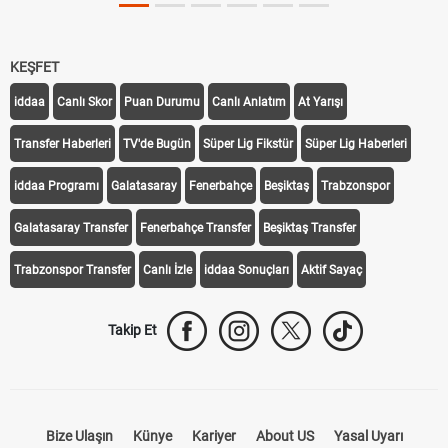
KEŞFET
iddaa
Canlı Skor
Puan Durumu
Canlı Anlatım
At Yarışı
Transfer Haberleri
TV'de Bugün
Süper Lig Fikstür
Süper Lig Haberleri
iddaa Programı
Galatasaray
Fenerbahçe
Beşiktaş
Trabzonspor
Galatasaray Transfer
Fenerbahçe Transfer
Beşiktaş Transfer
Trabzonspor Transfer
Canlı İzle
iddaa Sonuçları
Aktif Sayaç
Takip Et
Bize Ulaşın
Künye
Kariyer
About US
Yasal Uyarı