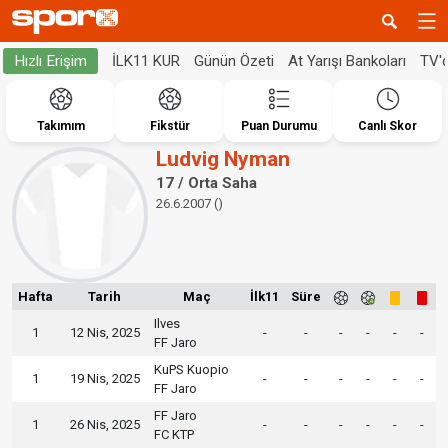
İLK11 KUR
Günün Özeti
At Yarışı Bankoları
TV'
Hızlı Erişim
Takımım
Fikstür
Puan Durumu
Canlı Skor
Ludvig Nyman
17 / Orta Saha
26.6.2007 ()
Hafta
Tarih
Maç
İlk11
Süre
Ilves
1
12 Nis, 2025
-
-
-
-
-
-
FF Jaro
KuPS Kuopio
1
19 Nis, 2025
-
-
-
-
-
-
FF Jaro
FF Jaro
1
26 Nis, 2025
-
-
-
-
-
-
FC KTP