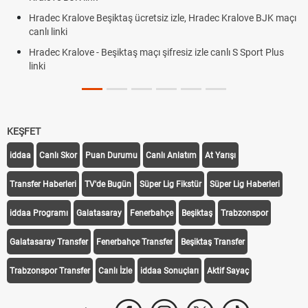
Hradec Kralove Beşiktaş ücretsiz izle, Hradec Kralove BJK maçı
canlı linki
Hradec Kralove - Beşiktaş maçı şifresiz izle canlı S Sport Plus
linki
KEŞFET
iddaa
Canlı Skor
Puan Durumu
Canlı Anlatım
At Yarışı
Transfer Haberleri
TV'de Bugün
Süper Lig Fikstür
Süper Lig Haberleri
iddaa Programı
Galatasaray
Fenerbahçe
Beşiktaş
Trabzonspor
Galatasaray Transfer
Fenerbahçe Transfer
Beşiktaş Transfer
Trabzonspor Transfer
Canlı İzle
iddaa Sonuçları
Aktif Sayaç