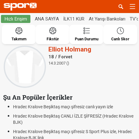
ANA SAYFA
İLK11 KUR
At Yarışı Bankoları
TV'
Hızlı Erişim
Takımım
Fikstür
Puan Durumu
Canlı Skor
Elliot Holmang
18 / Forvet
14.3.2007 ()
Şu An Popüler İçerikler
Hradec Kralove Beşiktaş maçı şifresiz canlı yayın izle
Hradec Kralove Beşiktaş CANLI İZLE ŞİFRESİZ (Hradec Kralove
BJK)
Hradec Kralove Beşiktaş maçı şifresiz S Sport Plus izle, Hradec
Kralove BJK link