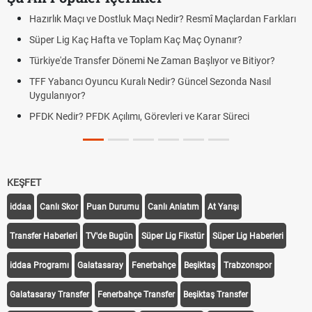
Hazırlık Maçı ve Dostluk Maçı Nedir? Resmî Maçlardan Farkları
Süper Lig Kaç Hafta ve Toplam Kaç Maç Oynanır?
Türkiye'de Transfer Dönemi Ne Zaman Başlıyor ve Bitiyor?
TFF Yabancı Oyuncu Kuralı Nedir? Güncel Sezonda Nasıl
Uygulanıyor?
PFDK Nedir? PFDK Açılımı, Görevleri ve Karar Süreci
KEŞFET
iddaa
Canlı Skor
Puan Durumu
Canlı Anlatım
At Yarışı
Transfer Haberleri
TV'de Bugün
Süper Lig Fikstür
Süper Lig Haberleri
iddaa Programı
Galatasaray
Fenerbahçe
Beşiktaş
Trabzonspor
Galatasaray Transfer
Fenerbahçe Transfer
Beşiktaş Transfer