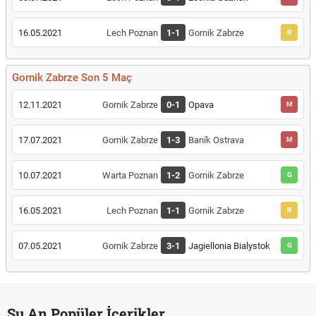
16.05.2021
Lech Poznan
1-1
Gornik Zabrze
B
Gornik Zabrze Son 5 Maç
12.11.2021
Gornik Zabrze
0-1
Opava
M
17.07.2021
Gornik Zabrze
1-3
Baník Ostrava
M
10.07.2021
Warta Poznan
1-2
Gornik Zabrze
G
16.05.2021
Lech Poznan
1-1
Gornik Zabrze
B
07.05.2021
Gornik Zabrze
3-1
Jagiellonia Bialystok
G
Şu An Popüler İçerikler