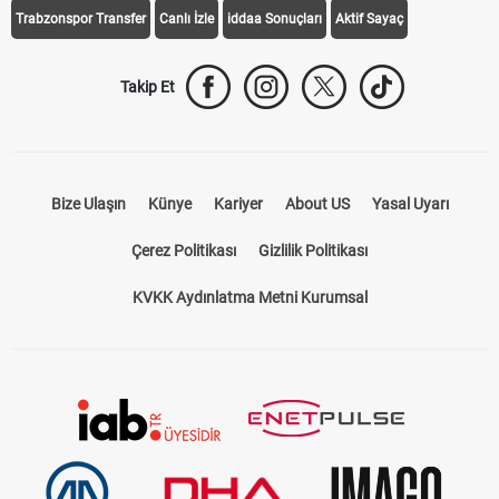
Trabzonspor Transfer
Canlı İzle
iddaa Sonuçları
Aktif Sayaç
Takip Et
Bize Ulaşın
Künye
Kariyer
About US
Yasal Uyarı
Çerez Politikası
Gizlilik Politikası
KVKK Aydınlatma Metni Kurumsal