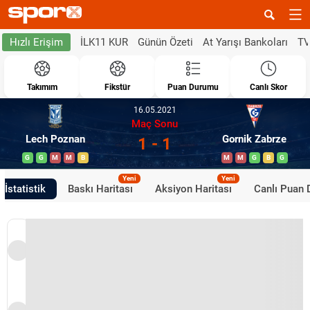
İLK11 KUR
Günün Özeti
At Yarışı Bankoları
TV
Hızlı Erişim
Takımım
Fikstür
Puan Durumu
Canlı Skor
16.05.2021
Maç Sonu
Lech Poznan
Gornik Zabrze
1 - 1
G
G
M
M
B
M
M
G
B
G
Yeni
Yeni
İstatistik
Baskı Haritası
Aksiyon Haritası
Canlı Puan