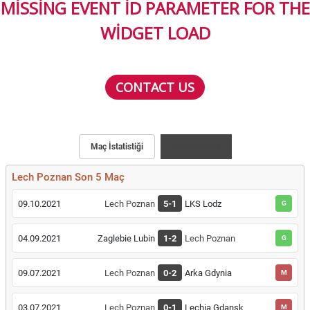
MISSING EVENT ID PARAMETER FOR THE
WIDGET LOAD
CONTACT US
Maç İstatistiği
Karşılaştırma
Lech Poznan Son 5 Maç
09.10.2021
Lech Poznan
5-1
LKS Lodz
G
04.09.2021
Zaglebie Lubin
1-2
Lech Poznan
G
09.07.2021
Lech Poznan
0-2
Arka Gdynia
M
03.07.2021
Lech Poznan
0-1
Lechia Gdansk
M