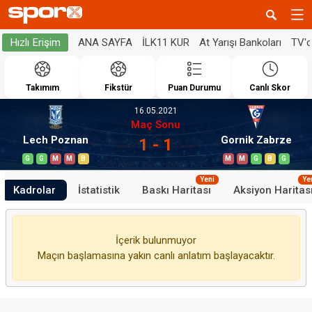
ANA SAYFA
İLK11 KUR
At Yarışı Bankoları
TV'
Hızlı Erişim
Takımım
Fikstür
Puan Durumu
Canlı Skor
16.05.2021
Maç Sonu
Lech Poznan
Gornik Zabrze
1 - 1
G
G
M
M
B
M
M
G
B
G
Yeni
Ye
Kadrolar
İstatistik
Baskı Haritası
Aksiyon Haritas
İçerik bulunmuyor
Maçın başlamasına yakın canlı anlatım başlayacaktır.