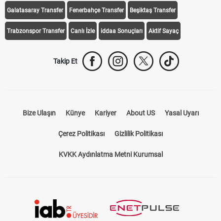
Galatasaray Transfer
Fenerbahçe Transfer
Beşiktaş Transfer
Trabzonspor Transfer
Canlı İzle
iddaa Sonuçları
Aktif Sayaç
Takip Et
Bize Ulaşın
Künye
Kariyer
About US
Yasal Uyarı
Çerez Politikası
Gizlilik Politikası
KVKK Aydınlatma Metni Kurumsal