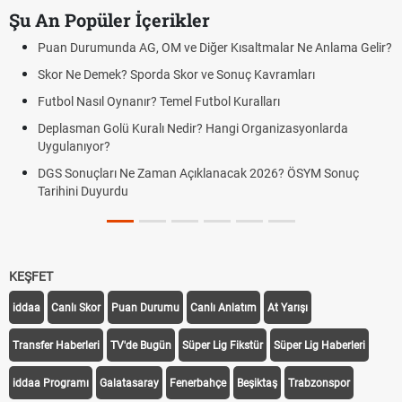
Şu An Popüler İçerikler
Puan Durumunda AG, OM ve Diğer Kısaltmalar Ne Anlama Gelir?
Skor Ne Demek? Sporda Skor ve Sonuç Kavramları
Futbol Nasıl Oynanır? Temel Futbol Kuralları
Deplasman Golü Kuralı Nedir? Hangi Organizasyonlarda
Uygulanıyor?
DGS Sonuçları Ne Zaman Açıklanacak 2026? ÖSYM Sonuç
Tarihini Duyurdu
KEŞFET
iddaa
Canlı Skor
Puan Durumu
Canlı Anlatım
At Yarışı
Transfer Haberleri
TV'de Bugün
Süper Lig Fikstür
Süper Lig Haberleri
iddaa Programı
Galatasaray
Fenerbahçe
Beşiktaş
Trabzonspor