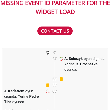
MISSING EVENT ID PARAMETER FOR THE
WIDGET LOAD
CONTACT US
9'
A. Sobczyk
oyun dışında.
24'
Yerine
R. Procházka
oyunda.
53'
55'
J. Karlström
oyun
65'
dışında. Yerine
Pedro
Tiba
oyunda.