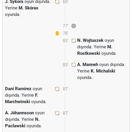
J. Sykora
oyun dışında.
65'
Yerine
M. Skóras
oyunda.
77'
78'
N. Wojtuszek
oyun
83'
dışında. Yerine
M.
Rostkowski
oyunda.
A. Manneh
oyun dışında.
83'
Yerine
K. Michalski
oyunda.
Dani Ramírez
oyun
87'
dışında. Yerine
F.
Marchwinski
oyunda.
A. Jóhannsson
oyun
87'
dışında. Yerine
N.
Paclawski
oyunda.