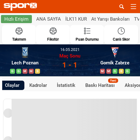
ANA SAYFA
İLK11 KUR
At Yarışı Bankoları
TV
Hızlı Erişim
Takımım
Fikstür
Puan Durumu
Canlı Skor
16.05.2021
Maç Sonu
Lech Poznan
Gornik Zabrze
1 - 1
G
G
M
M
B
M
M
G
B
G
Yeni
Olaylar
Kadrolar
İstatistik
Baskı Haritası
Aksiyon