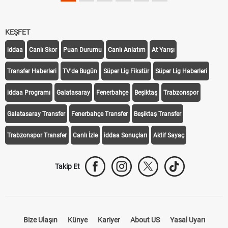
KEŞFET
iddaa
Canlı Skor
Puan Durumu
Canlı Anlatım
At Yarışı
Transfer Haberleri
TV'de Bugün
Süper Lig Fikstür
Süper Lig Haberleri
iddaa Programı
Galatasaray
Fenerbahçe
Beşiktaş
Trabzonspor
Galatasaray Transfer
Fenerbahçe Transfer
Beşiktaş Transfer
Trabzonspor Transfer
Canlı İzle
iddaa Sonuçları
Aktif Sayaç
Takip Et
Bize Ulaşın
Künye
Kariyer
About US
Yasal Uyarı