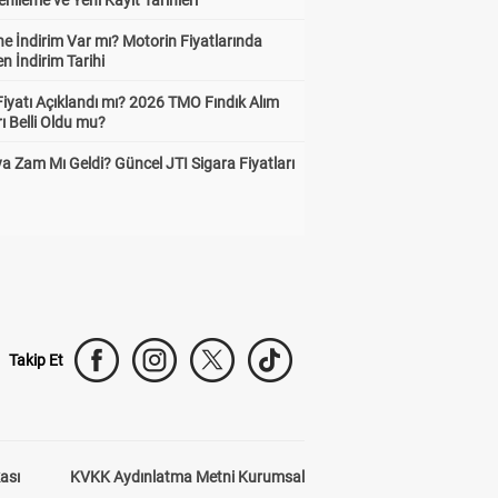
enileme ve Yeni Kayıt Tarihleri
e İndirim Var mı? Motorin Fiyatlarında
n İndirim Tarihi
Fiyatı Açıklandı mı? 2026 TMO Fındık Alım
rı Belli Oldu mu?
a Zam Mı Geldi? Güncel JTI Sigara Fiyatları
Takip Et
kası
KVKK Aydınlatma Metni Kurumsal