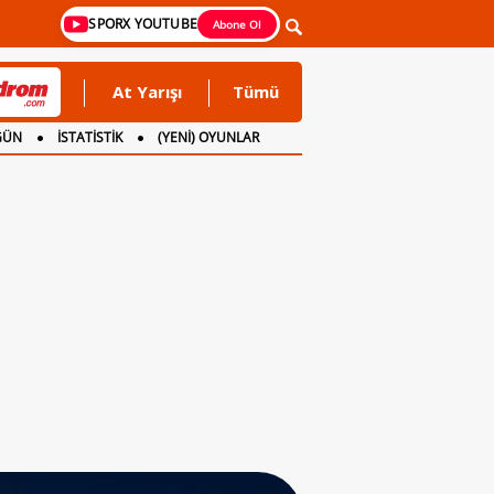
SPORX YOUTUBE
Abone Ol
At Yarışı
Tümü
GÜN
İSTATİSTİK
(YENİ) OYUNLAR