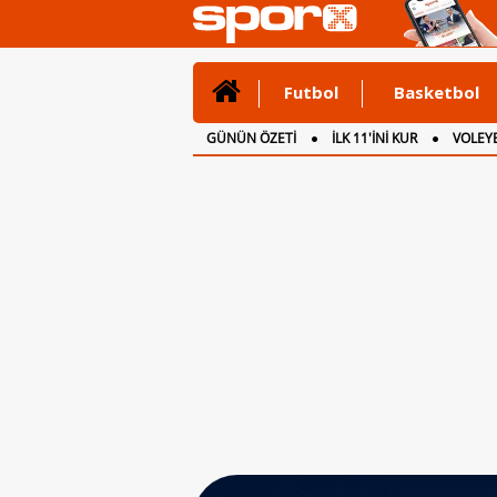
Futbol
Basketbol
GÜNÜN ÖZETİ
İLK 11'İNİ KUR
VOLEYB
CANLI ANLATIM
İNGİLTERE