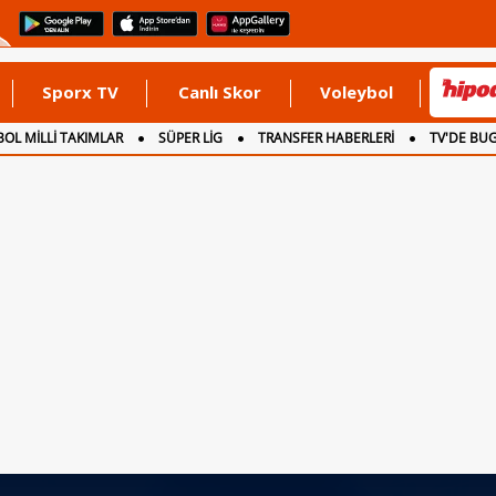
Sporx TV
Canlı Skor
Voleybol
OL MİLLİ TAKIMLAR
SÜPER LİG
TRANSFER HABERLERİ
TV'DE BU