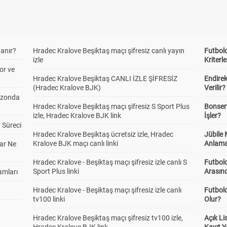
anır?
Hradec Kralove Beşiktaş maçı şifresiz canlı yayın
Futbold
izle
Kriterle
or ve
Hradec Kralove Beşiktaş CANLI İZLE ŞİFRESİZ
Endire
(Hradec Kralove BJK)
Verilir?
ezonda
Hradec Kralove Beşiktaş maçı şifresiz S Sport Plus
Bonserv
izle, Hradec Kralove BJK link
İşler?
 Süreci
Hradec Kralove Beşiktaş ücretsiz izle, Hradec
Jübile
Kralove BJK maçı canlı linki
Anlama
ar Ne
Hradec Kralove - Beşiktaş maçı şifresiz izle canlı S
Futbold
Sport Plus linki
Arasınd
amları
Hradec Kralove - Beşiktaş maçı şifresiz izle canlı
Futbol
tv100 linki
Olur?
Hradec Kralove Beşiktaş maçı şifresiz tv100 izle,
Açık L