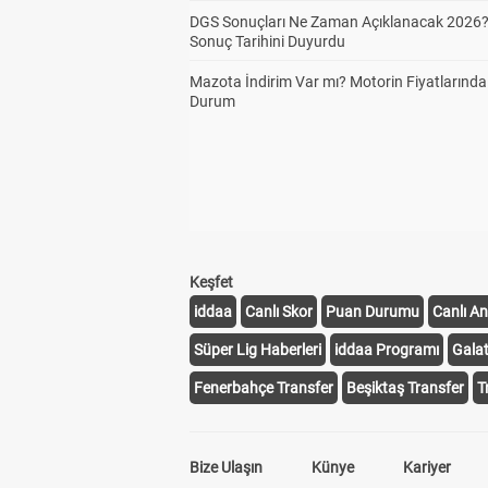
DGS Sonuçları Ne Zaman Açıklanacak 2026
Sonuç Tarihini Duyurdu
Mazota İndirim Var mı? Motorin Fiyatlarınd
Durum
Keşfet
iddaa
Canlı Skor
Puan Durumu
Canlı An
Süper Lig Haberleri
iddaa Programı
Gala
Fenerbahçe Transfer
Beşiktaş Transfer
T
Bize Ulaşın
Künye
Kariyer