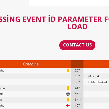
SSING EVENT ID PARAMETER 
LOAD
CONTACT US
Cracovia
inho
25''
28''
M. Ishak
30''
F. Marchwinski
ocha
41''
ak
45''
ca
45 + 1'
inho
46''