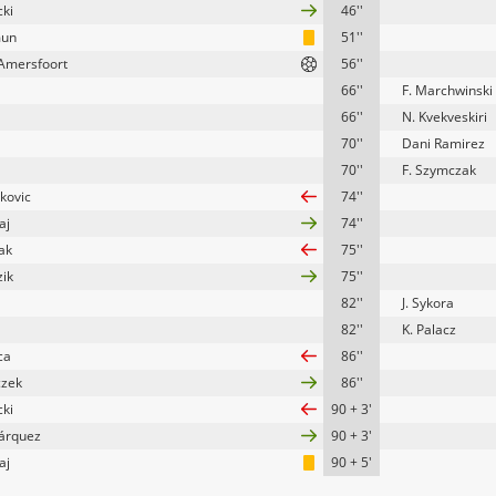
cki
46''
mun
51''
 Amersfoort
56''
66''
F. Marchwinski
66''
N. Kvekveskiri
70''
Dani Ramirez
70''
F. Szymczak
ikovic
74''
aj
74''
ak
75''
zik
75''
82''
J. Sykora
82''
K. Palacz
ca
86''
czek
86''
cki
90 + 3'
árquez
90 + 3'
aj
90 + 5'