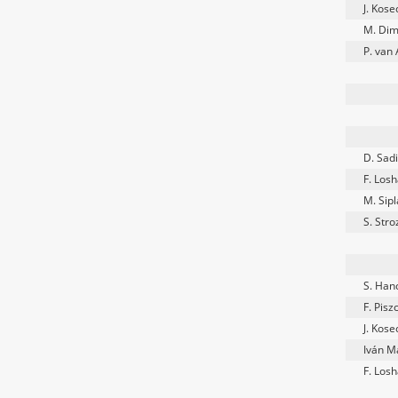
J. Kose
M. Di
P. van
D. Sad
F. Losh
M. Sipl
S. Stro
S. Han
F. Pisz
J. Kose
Iván M
F. Losh