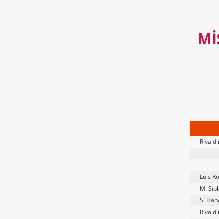
MI
Rivald
Luis R
M. Sipl
S. Han
Rivald