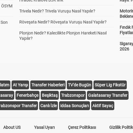
Hradec Kralove BJK link
Kayıt Y
? ÖSYM
Trivela Nedir? Trivela Vuruşu Nasıl Yapılır?
Motorin
Beklene
Röveşata Nedir? Röveşata Vuruşu Nasıl Yapılır?
a Son
Fındık 
Fiyatla
Plonjon Nedir? Kalecilikte Plonjon Hareketi Nasıl
Yapılır?
Sigaray
2026
latım
At Yarışı
Transfer Haberleri
TV'de Bugün
Süper Lig Fikstür
tasaray
Fenerbahçe
Beşiktaş
Trabzonspor
Galatasaray Transfer
rabzonspor Transfer
Canlı İzle
iddaa Sonuçları
Aktif Sayaç
About US
Yasal Uyarı
Çerez Politikası
Gizlilik Politi