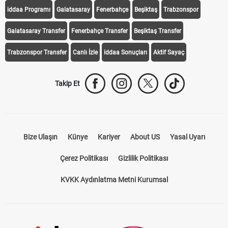
iddaa Programı
Galatasaray
Fenerbahçe
Beşiktaş
Trabzonspor
Galatasaray Transfer
Fenerbahçe Transfer
Beşiktaş Transfer
Trabzonspor Transfer
Canlı İzle
iddaa Sonuçları
Aktif Sayaç
Takip Et
Bize Ulaşın
Künye
Kariyer
About US
Yasal Uyarı
Çerez Politikası
Gizlilik Politikası
KVKK Aydınlatma Metni Kurumsal