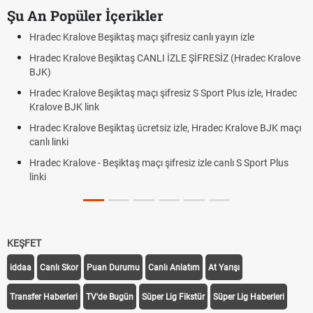
Şu An Popüler İçerikler
Hradec Kralove Beşiktaş maçı şifresiz canlı yayın izle
Hradec Kralove Beşiktaş CANLI İZLE ŞİFRESİZ (Hradec Kralove
BJK)
Hradec Kralove Beşiktaş maçı şifresiz S Sport Plus izle, Hradec
Kralove BJK link
Hradec Kralove Beşiktaş ücretsiz izle, Hradec Kralove BJK maçı
canlı linki
Hradec Kralove - Beşiktaş maçı şifresiz izle canlı S Sport Plus
linki
KEŞFET
iddaa
Canlı Skor
Puan Durumu
Canlı Anlatım
At Yarışı
Transfer Haberleri
TV'de Bugün
Süper Lig Fikstür
Süper Lig Haberleri