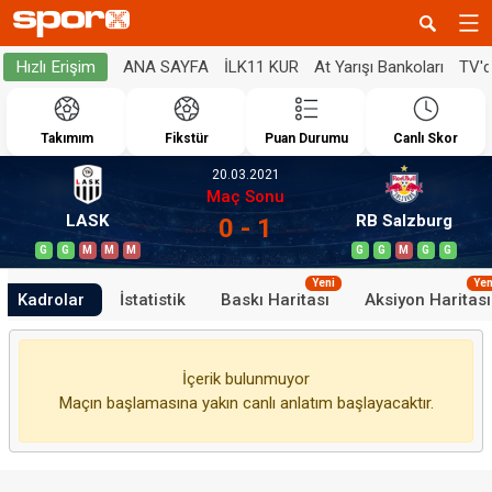
ANA SAYFA
İLK11 KUR
At Yarışı Bankoları
TV'
Hızlı Erişim
Takımım
Fikstür
Puan Durumu
Canlı Skor
20.03.2021
Maç Sonu
LASK
RB Salzburg
0 - 1
G
G
M
M
M
G
G
M
G
G
Yeni
Yen
Kadrolar
İstatistik
Baskı Haritası
Aksiyon Haritası
İçerik bulunmuyor
Maçın başlamasına yakın canlı anlatım başlayacaktır.