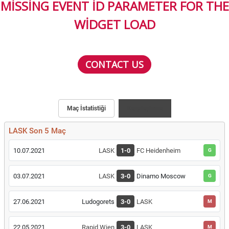
MISSING EVENT ID PARAMETER FOR THE
WIDGET LOAD
CONTACT US
Maç İstatistiği
Karşılaştırma
LASK Son 5 Maç
10.07.2021
LASK
1-0
FC Heidenheim
G
03.07.2021
LASK
3-0
Dinamo Moscow
G
27.06.2021
Ludogorets
3-0
LASK
M
22.05.2021
Rapid Wien
3-0
LASK
M