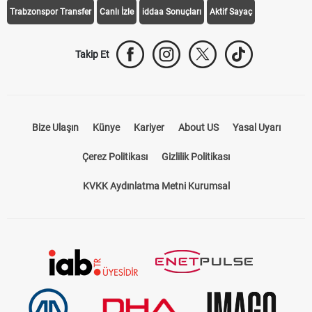
Trabzonspor Transfer
Canlı İzle
iddaa Sonuçları
Aktif Sayaç
Takip Et
Bize Ulaşın
Künye
Kariyer
About US
Yasal Uyarı
Çerez Politikası
Gizlilik Politikası
KVKK Aydınlatma Metni Kurumsal