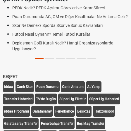
PFDK Nedir? PFDK Açılımı, Görevleri ve Karar Süreci
Puan Durumunda AG, OM ve Diğer Kısaltmalar Ne Anlama Gelir?
Skor Ne Demek? Sporda Skor ve Sonuç Kavramları
Futbol Nasıl Oynanır? Temel Futbol Kuralları
Deplasman Golü Kuralı Nedir? Hangi Organizasyonlarda
Uygulanıyor?
KEŞFET
iddaa
Canlı Skor
Puan Durumu
Canlı Anlatım
At Yarışı
Transfer Haberleri
TV'de Bugün
Süper Lig Fikstür
Süper Lig Haberleri
iddaa Programı
Galatasaray
Fenerbahçe
Beşiktaş
Trabzonspor
Galatasaray Transfer
Fenerbahçe Transfer
Beşiktaş Transfer