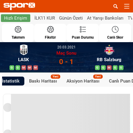
İLK11 KUR
Günün Özeti
At Yarışı Bankoları
TV
Hızlı Erişim
Takımım
Fikstür
Puan Durumu
Canlı Skor
20.03.2021
Maç Sonu
LASK
RB Salzburg
0 - 1
G
G
M
M
M
G
G
M
G
G
Yeni
Yeni
İstatistik
Baskı Haritası
Aksiyon Haritası
Canlı Puan