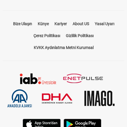
Bize Ulaşın
Künye
Kariyer
About US
Yasal Uyarı
Çerez Politikası
Gizlilik Politikası
KVKK Aydınlatma Metni Kurumsal