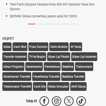
Yeni Parti Çerçeve Yasaya İmza Attı mı? Çerçeve Yasa Son
Durum
Şöförler Odası cumartesi, pazar açık mı? 2026
KEŞFET
iddaa
Canlı Skor
Puan Durumu
Canlı Anlatım
At Yarışı
Transfer Haberleri
TV'de Bugün
Süper Lig Fikstür
Süper Lig Haberleri
iddaa Programı
Galatasaray
Fenerbahçe
Beşiktaş
Trabzonspor
Galatasaray Transfer
Fenerbahçe Transfer
Beşiktaş Transfer
Trabzonspor Transfer
Canlı İzle
iddaa Sonuçları
Aktif Sayaç
Takip Et