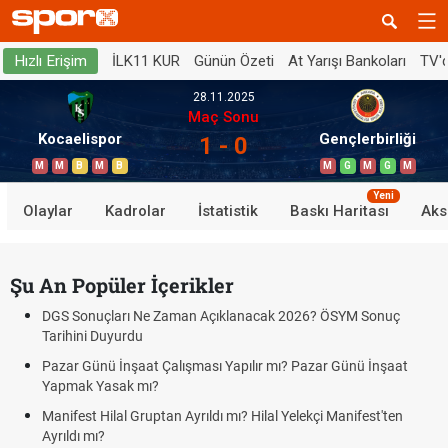
İLK11 KUR
Günün Özeti
At Yarışı Bankoları
TV'
Hızlı Erişim
28.11.2025
Maç Sonu
Kocaelispor
Gençlerbirliği
1 - 0
M
M
B
M
B
M
G
M
G
M
Yeni
Olaylar
Kadrolar
İstatistik
Baskı Haritası
Aks
Şu An Popüler İçerikler
DGS Sonuçları Ne Zaman Açıklanacak 2026? ÖSYM Sonuç
Tarihini Duyurdu
Pazar Günü İnşaat Çalışması Yapılır mı? Pazar Günü İnşaat
Yapmak Yasak mı?
Manifest Hilal Gruptan Ayrıldı mı? Hilal Yelekçi Manifest'ten
Ayrıldı mı?