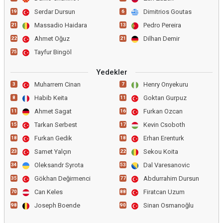
Serdar Dursun
Dimitrios Goutas
19
6
Massadio Haidara
Pedro Pereira
21
13
Ahmet Oğuz
Dilhan Demir
22
21
Tayfur Bingöl
75
Yedekler
Muharrem Cinan
Henry Onyekuru
3
7
Habib Keita
Goktan Gurpuz
8
11
Ahmet Sagat
Furkan Ozcan
11
16
Tarkan Serbest
Kevin Csoboth
15
17
Furkan Gedik
Erhan Erenturk
18
18
Samet Yalçın
Sekou Koita
23
22
Oleksandr Syrota
Dal Varesanovic
34
53
Gökhan Değirmenci
Abdurrahim Dursun
35
77
Can Keles
Firatcan Uzum
70
88
Joseph Boende
Sinan Osmanoğlu
98
90