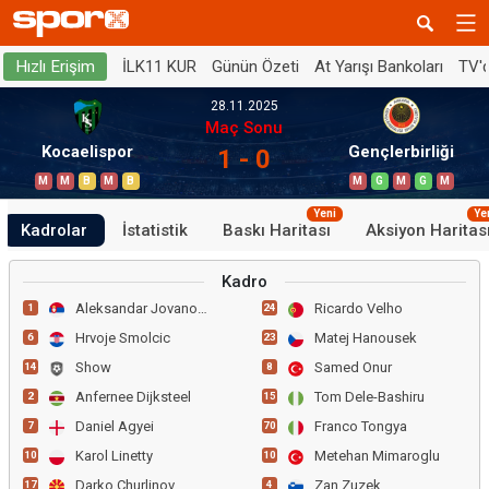
İLK11 KUR
Günün Özeti
At Yarışı Bankoları
TV'
Hızlı Erişim
28.11.2025
Maç Sonu
Kocaelispor
Gençlerbirliği
1 - 0
M
M
B
M
B
M
G
M
G
M
Yeni
Ye
Kadrolar
İstatistik
Baskı Haritası
Aksiyon Haritas
Kadro
Aleksandar Jovanovic
Ricardo Velho
1
24
Hrvoje Smolcic
Matej Hanousek
6
23
Show
Samed Onur
14
8
Anfernee Dijksteel
Tom Dele-Bashiru
2
15
Daniel Agyei
Franco Tongya
7
70
Karol Linetty
Metehan Mimaroglu
10
10
Darko Churlinov
Zan Zuzek
17
4