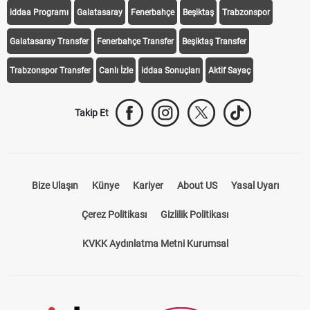
iddaa Programı
Galatasaray
Fenerbahçe
Beşiktaş
Trabzonspor
Galatasaray Transfer
Fenerbahçe Transfer
Beşiktaş Transfer
Trabzonspor Transfer
Canlı İzle
iddaa Sonuçları
Aktif Sayaç
Takip Et
Bize Ulaşın
Künye
Kariyer
About US
Yasal Uyarı
Çerez Politikası
Gizlilik Politikası
KVKK Aydınlatma Metni Kurumsal